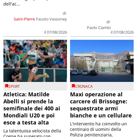
dell'ac...
di
Saint-Pierre
Fausto Vassoney
di
Paolo Ciambi
il 07/08/2026
il 07/08/2026
SPORT
CRONACA
Atletica: Matilde
Maxi operazione al
Abelli si prende la
carcere di Brissogne:
semifinale dei 400 ai
sequestrate armi
Mondiali U20 e poi
bianche e un cellulare
esce a testa alta
L'intervento ha coinvolto un
centinaio di uomini della
La talentuosa velocista della
Polizia penitenziaria,
Cogne ha superato con