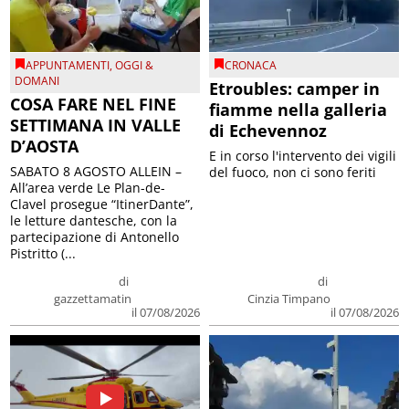
APPUNTAMENTI
,
OGGI &
CRONACA
DOMANI
Etroubles: camper in
COSA FARE NEL FINE
fiamme nella galleria
SETTIMANA IN VALLE
di Echevennoz
D’AOSTA
E in corso l'intervento dei vigili
SABATO 8 AGOSTO ALLEIN –
del fuoco, non ci sono feriti
All’area verde Le Plan-de-
Clavel prosegue “ItinerDante”,
le letture dantesche, con la
partecipazione di Antonello
Pistritto (...
di
di
gazzettamatin
Cinzia Timpano
il 07/08/2026
il 07/08/2026