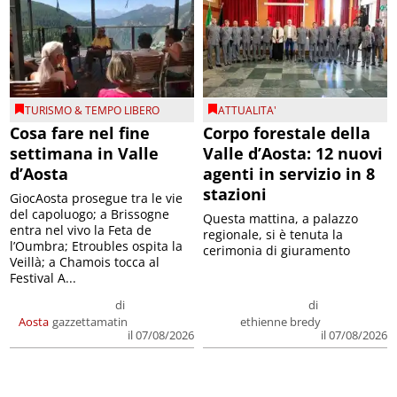
TURISMO & TEMPO LIBERO
ATTUALITA'
Cosa fare nel fine
Corpo forestale della
settimana in Valle
Valle d’Aosta: 12 nuovi
d’Aosta
agenti in servizio in 8
stazioni
GiocAosta prosegue tra le vie
del capoluogo; a Brissogne
Questa mattina, a palazzo
entra nel vivo la Feta de
regionale, si è tenuta la
l’Oumbra; Etroubles ospita la
cerimonia di giuramento
Veillà; a Chamois tocca al
Festival A...
di
di
Aosta
gazzettamatin
ethienne bredy
il 07/08/2026
il 07/08/2026