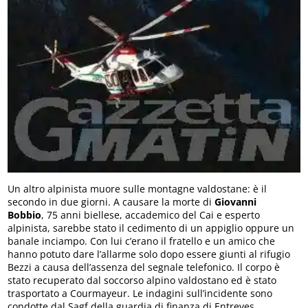
Un altro alpinista muore sulle montagne valdostane: è il
secondo in due giorni. A causare la morte di
Giovanni
Bobbio
, 75 anni biellese, accademico del Cai e esperto
alpinista, sarebbe stato il cedimento di un appiglio oppure un
banale inciampo. Con lui c’erano il fratello e un amico che
hanno potuto dare l’allarme solo dopo essere giunti al rifugio
Bezzi a causa dell’assenza del segnale telefonico. Il corpo è
stato recuperato dal soccorso alpino valdostano ed è stato
trasportato a Courmayeur. Le indagini sull’incidente sono
condotte dal Sagf della guardia di finanza di Entreves.