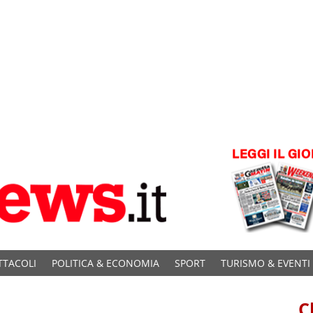
TTACOLI
POLITICA & ECONOMIA
SPORT
TURISMO & EVENTI
C