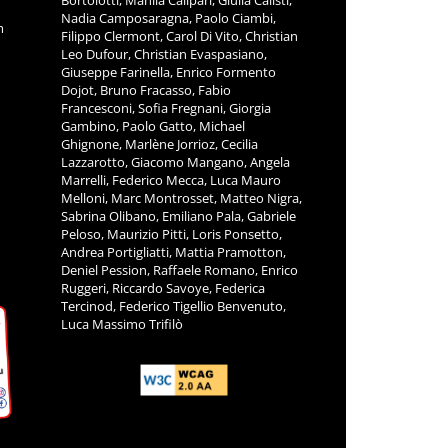
ITÀ
COLLABORATORI
L.
Francesca Arcaro, Massimo Altini,
Corrado Bellora, Nadine Blanc, Riccardo
11
Bortolotti, Manila Calipari, Giulia Calisti,
Nadia Camposaragna, Paolo Ciambi,
m
Filippo Clermont, Carol Di Vito, Christian
Leo Dufour, Christian Evaspasiano,
Giuseppe Farinella, Enrico Formento
Dojot, Bruno Fracasso, Fabio
Francesconi, Sofia Fregnani, Giorgia
Gambino, Paolo Gatto, Michael
Ghignone, Marlène Jorrioz, Cecilia
Lazzarotto, Giacomo Mangano, Angela
Marrelli, Federico Mecca, Luca Mauro
Melloni, Marc Montrosset, Matteo Nigra,
Sabrina Olibano, Emiliano Pala, Gabriele
Peloso, Maurizio Pitti, Loris Ponsetto,