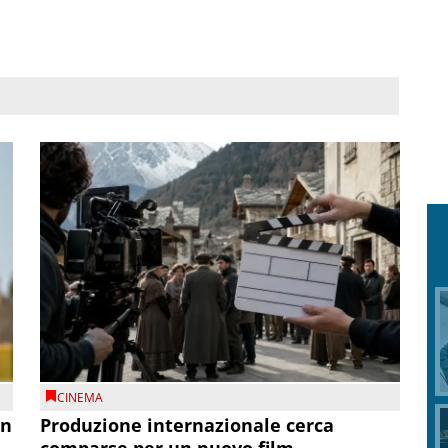
CINEMA
on
Produzione internazionale cerca
comparse per un nuovo film