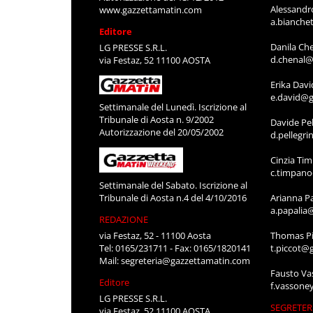
DIRETTOR
Luca Merc
l.mercant
Quotidiano online Iscrizione al Tribunale
di Aosta n. 8/2012
REDAZIO
Autorizzazione del 13/12/2012
Alessandr
www.gazzettamatin.com
a.bianche
Editore
Danila Ch
LG PRESSE S.R.L.
d.chenal@
via Festaz, 52 11100 AOSTA
Erika Davi
e.david@g
Settimanale del Lunedì. Iscrizione al
Tribunale di Aosta n. 9/2002
Davide Pel
Autorizzazione del 20/05/2002
d.pellegr
Cinzia Ti