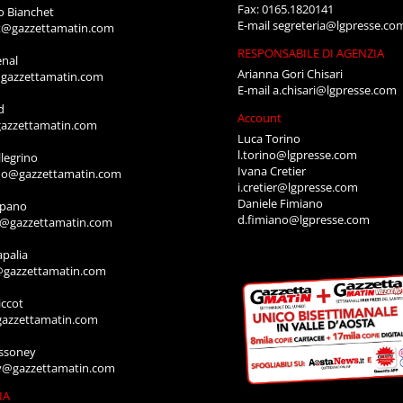
CONCESSIONARIA DI PUBBLIC
E RESPONSABILE
LG PRESSE S.R.
anti
via Festaz, 52
i@gazzettamatin.com
11100 AOSTA
NE
Tel: 0165.2317
Fax: 0165.1820141
o Bianchet
E-mail
segreteria@lgpresse.co
t@gazzettamatin.com
RESPONSABILE DI AGENZIA
enal
Arianna Gori Chisari
gazzettamatin.com
E-mail
a.chisari@lgpresse.com
d
Account
azzettamatin.com
Luca Torino
l.torino@lgpresse.com
legrino
Ivana Cretier
ino@gazzettamatin.com
i.cretier@lgpresse.com
Daniele Fimiano
mpano