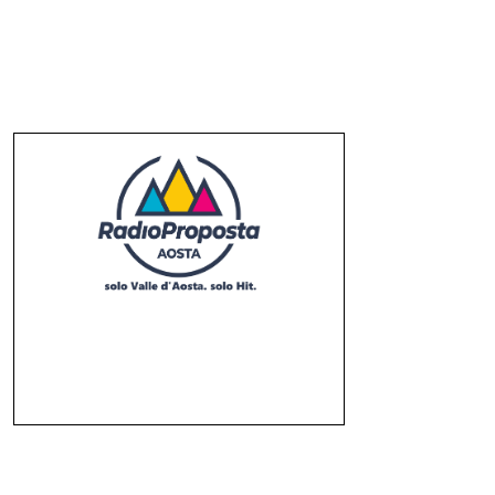
e priorità ripresa
il 05/08/2026
it: iter Fondo strade Piccoli Comuni
vviato, termini non ancora decorrenti
il 05/08/2026
❮
❯