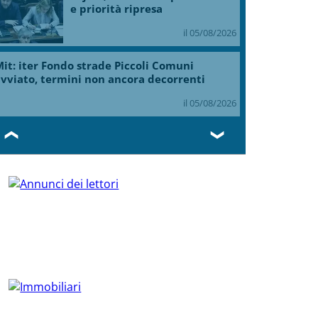
NEWS DALL'ITALIA E DAL MONDO
In collaborazione con Askanews
Risoluzione ‘campo largo’ su
Giorgetti agita Pd, tensione
con i Riformisti
il 05/08/2026
Vertice a casa Meloni con
Tajani, Salvini e Lupi: bilancio