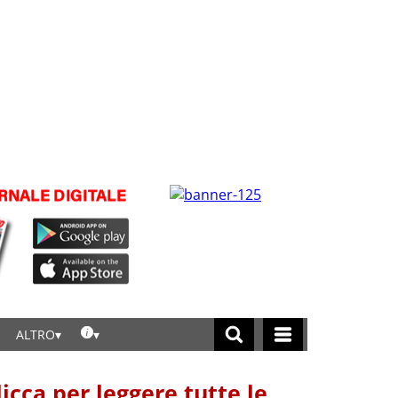
ALTRO
licca per leggere tutte le