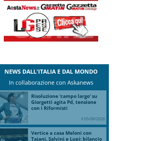
Clicca e scarica la copia