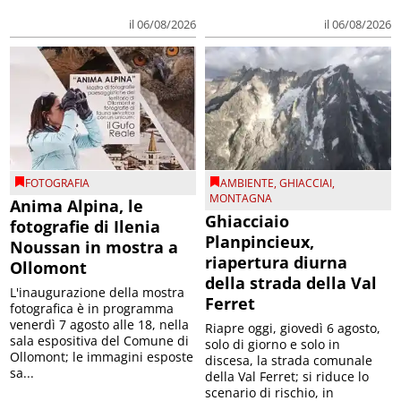
il 06/08/2026
il 06/08/2026
FOTOGRAFIA
AMBIENTE
,
GHIACCIAI
,
MONTAGNA
Anima Alpina, le
Ghiacciaio
fotografie di Ilenia
Planpincieux,
Noussan in mostra a
riapertura diurna
Ollomont
della strada della Val
L'inaugurazione della mostra
Ferret
fotografica è in programma
venerdì 7 agosto alle 18, nella
Riapre oggi, giovedì 6 agosto,
sala espositiva del Comune di
solo di giorno e solo in
Ollomont; le immagini esposte
discesa, la strada comunale
sa...
della Val Ferret; si riduce lo
scenario di rischio, in