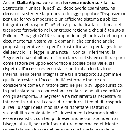
Anche
Stella Alpina
vuole una
ferrovia moderna
. E la sua
Segreteria, riunitasi lunedì 26, dopo averla esaminata, ha
deciso di sostenere la proposta di legge popolare “Disposizioni
per una ferrovia moderna e un efficiente sistema pubblico
integrato dei trasporti” . «Stella Alpina ha trattato il tema del
trasporto ferroviario nel Congresso regionale che si è tenuto a
Pollein il 7 maggio 2016, sviluppandone gli indirizzi nel proprio
documento “La Nostra Valle domani”, che contiene anche
proposte operative, sia per l’infrastruttura sia per la gestione
del servizio – si legge in una nota -. Con tali riferimenti, la
Segreteria ha sottolineato l’importanza del sistema di trasporto
come fattore sviluppo economico e sociale della Valle, sia
rispetto all’accesso esterno sia rispetto alla circolazione
interna, nella piena integrazione tra il trasporto su gomma e
quello ferroviario. L’accessibilità esterna è inoltre da
considerare come un fattore cardine per lo sviluppo turistico,
in particolare nella connessione con la rete ad alta velocità e
con gli aeroporti».La Segreteria ha richiamato la necessità di
interventi strutturali capaci di ricondurre i tempi di trasporto
ai reali bisogni della mobilità e di rispettare i fattori di
sostenibilità ambientale. «Gli investimenti dovranno inoltre
essere realistici, con tempi di esecuzione corrispondenti ai
bisogni attuali, per un’infrastruttura moderna ed efficiente,
progettata per durare nel tempo», conclude la nota della