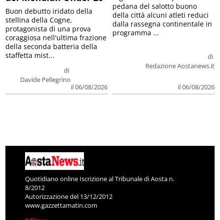
pedana del salotto buono
Buon debutto iridato della
della città alcuni atleti reduci
stellina della Cogne,
dalla rassegna continentale in
protagonista di una prova
programma ...
coraggiosa nell'ultima frazione
della seconda batteria della
staffetta mist...
di
Redazione Aostanews.it
di
Davide Pellegrino
il 06/08/2026
il 06/08/2026
Quotidiano online Iscrizione al Tribunale di Aosta n.
8/2012
Autorizzazione del 13/12/2012
www.gazzettamatin.com