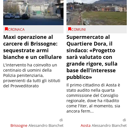
CRONACA
COMUNI
Maxi operazione al
Supermercato al
carcere di Brissogne:
Quartiere Dora, il
sequestrate armi
sindaco: «Progetto
bianche e un cellulare
sarà valutato con
grande rigore, sulla
L'intervento ha coinvolto un
base dell’interesse
centinaio di uomini della
Polizia penitenziaria,
pubblico»
provenienti da tutti gli istituti
Il primo cittadino di Aosta è
del Provveditorato
stato audito nella quarta
commissione del Consiglio
regionale, dove ha ribadito
come l'iter, al momento, sia
ancora ferm...
di
di
Brissogne
Alessandro Bianchet
Aosta
Alessandro Bianchet