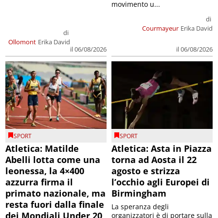
movimento u...
di
Courmayeur
Erika David
di
Ollomont
Erika David
il 06/08/2026
il 06/08/2026
SPORT
SPORT
Atletica: Matilde
Atletica: Asta in Piazza
Abelli lotta come una
torna ad Aosta il 22
leonessa, la 4×400
agosto e strizza
azzurra firma il
l’occhio agli Europei di
primato nazionale, ma
Birmingham
resta fuori dalla finale
La speranza degli
dei Mondiali Under 20
organizzatori è di portare sulla