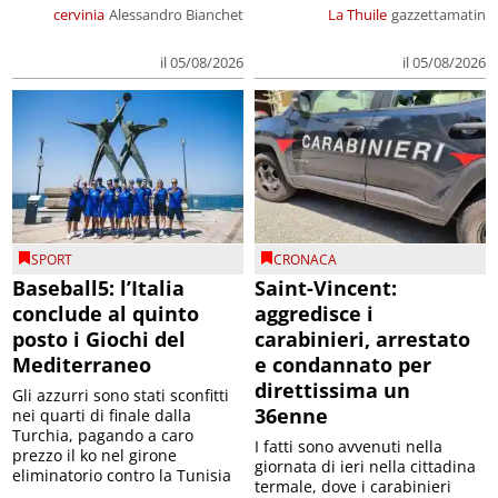
cervinia
Alessandro Bianchet
La Thuile
gazzettamatin
il 05/08/2026
il 05/08/2026
SPORT
CRONACA
Baseball5: l’Italia
Saint-Vincent:
conclude al quinto
aggredisce i
posto i Giochi del
carabinieri, arrestato
Mediterraneo
e condannato per
direttissima un
Gli azzurri sono stati sconfitti
36enne
nei quarti di finale dalla
Turchia, pagando a caro
I fatti sono avvenuti nella
prezzo il ko nel girone
giornata di ieri nella cittadina
eliminatorio contro la Tunisia
termale, dove i carabinieri