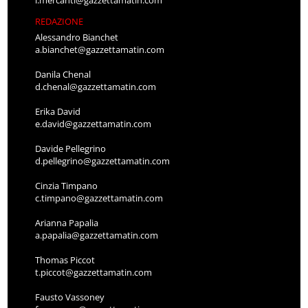
l.mercanti@gazzettamatin.com
REDAZIONE
Alessandro Bianchet
a.bianchet@gazzettamatin.com
Danila Chenal
d.chenal@gazzettamatin.com
Erika David
e.david@gazzettamatin.com
Davide Pellegrino
d.pellegrino@gazzettamatin.com
Cinzia Timpano
c.timpano@gazzettamatin.com
Arianna Papalia
a.papalia@gazzettamatin.com
Thomas Piccot
t.piccot@gazzettamatin.com
Fausto Vassoney