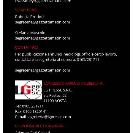
f.vassoney@gazzettamatin.com
SEGRETERIA
Roberta Prodoti
segreteria@gazzettamatin.com
Stefania Muscolo
segreteria@gazzettamatin.com
CONTATTACI
Per pubblicazione annunci, necrologi, offro e cerco lavoro,
contattare la segreteria al numero: 0165/231711
segreteria@gazzettamatin.com
CONCESSIONARIA DI PUBBLICITÀ
LG PRESSE S.R.L.
via Festaz, 52
11100 AOSTA
Tel: 0165.231711
Fax: 0165.1820141
E-mail
segreteria@lgpresse.com
RESPONSABILE DI AGENZIA
Arianna Gori Chisari