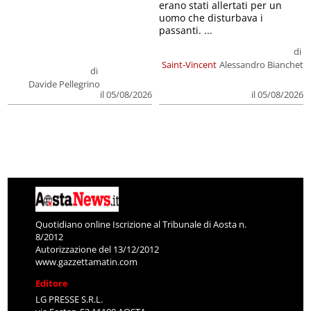
erano stati allertati per un
uomo che disturbava i
passanti. ...
di
Saint-Vincent
Alessandro Bianchet
di
Davide Pellegrino
il 05/08/2026
il 05/08/2026
Quotidiano online Iscrizione al Tribunale di Aosta n.
8/2012
Autorizzazione del 13/12/2012
www.gazzettamatin.com
Editore
LG PRESSE S.R.L.