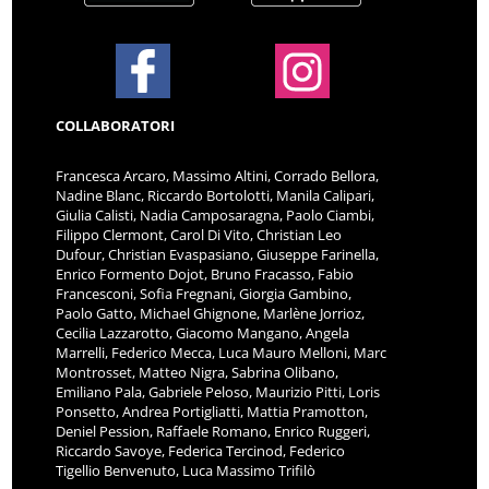
COLLABORATORI
Francesca Arcaro, Massimo Altini, Corrado Bellora,
Nadine Blanc, Riccardo Bortolotti, Manila Calipari,
Giulia Calisti, Nadia Camposaragna, Paolo Ciambi,
Filippo Clermont, Carol Di Vito, Christian Leo
Dufour, Christian Evaspasiano, Giuseppe Farinella,
Enrico Formento Dojot, Bruno Fracasso, Fabio
Francesconi, Sofia Fregnani, Giorgia Gambino,
Paolo Gatto, Michael Ghignone, Marlène Jorrioz,
Cecilia Lazzarotto, Giacomo Mangano, Angela
Marrelli, Federico Mecca, Luca Mauro Melloni, Marc
Montrosset, Matteo Nigra, Sabrina Olibano,
Emiliano Pala, Gabriele Peloso, Maurizio Pitti, Loris
Ponsetto, Andrea Portigliatti, Mattia Pramotton,
Deniel Pession, Raffaele Romano, Enrico Ruggeri,
Riccardo Savoye, Federica Tercinod, Federico
Tigellio Benvenuto, Luca Massimo Trifilò