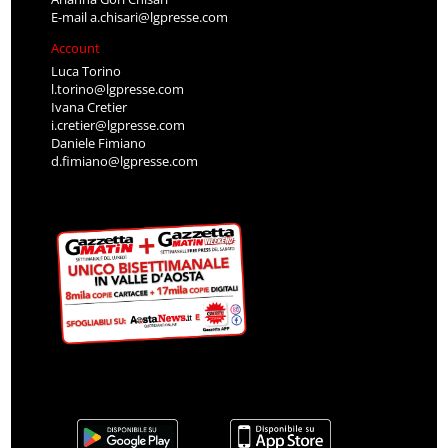
E-mail
a.chisari@lgpresse.com
Account
Luca Torino
l.torino@lgpresse.com
Ivana Cretier
i.cretier@lgpresse.com
Daniele Fimiano
d.fimiano@lgpresse.com