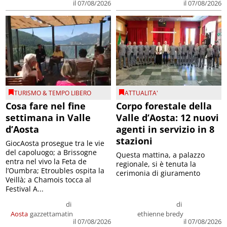
il 07/08/2026
il 07/08/2026
TURISMO & TEMPO LIBERO
ATTUALITA'
Cosa fare nel fine
Corpo forestale della
settimana in Valle
Valle d’Aosta: 12 nuovi
d’Aosta
agenti in servizio in 8
stazioni
GiocAosta prosegue tra le vie
del capoluogo; a Brissogne
Questa mattina, a palazzo
entra nel vivo la Feta de
regionale, si è tenuta la
l’Oumbra; Etroubles ospita la
cerimonia di giuramento
Veillà; a Chamois tocca al
Festival A...
di
di
Aosta
gazzettamatin
ethienne bredy
il 07/08/2026
il 07/08/2026