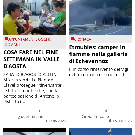
APPUNTAMENTI
,
OGGI &
CRONACA
DOMANI
Etroubles: camper in
COSA FARE NEL FINE
fiamme nella galleria
SETTIMANA IN VALLE
di Echevennoz
D’AOSTA
E in corso l'intervento dei vigili
SABATO 8 AGOSTO ALLEIN –
del fuoco, non ci sono feriti
All’area verde Le Plan-de-
Clavel prosegue “ItinerDante”,
le letture dantesche, con la
partecipazione di Antonello
Pistritto (...
di
di
gazzettamatin
Cinzia Timpano
il 07/08/2026
il 07/08/2026