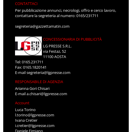
CONTATTACI
Per pubblicazione annunci, necrologi, offro e cerco lavoro,
contattare la segreteria al numero: 0165/231711
segreteria@gazzettamatin.com
CONCESSIONARIA DI PUBBLICITÀ
LG PRESSE S.R.L.
via Festaz, 52
11100 AOSTA
Tel: 0165.231711
Fax: 0165.1820141
E-mail
segreteria@lgpresse.com
RESPONSABILE DI AGENZIA
Arianna Gori Chisari
E-mail
a.chisari@lgpresse.com
Account
Luca Torino
l.torino@lgpresse.com
Ivana Cretier
i.cretier@lgpresse.com
Daniele Fimiano