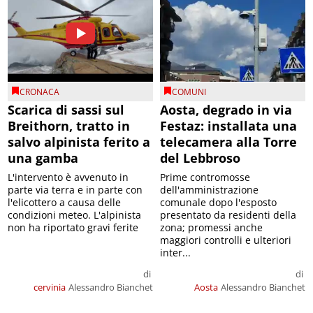
CRONACA
COMUNI
Scarica di sassi sul
Aosta, degrado in via
Breithorn, tratto in
Festaz: installata una
salvo alpinista ferito a
telecamera alla Torre
una gamba
del Lebbroso
L'intervento è avvenuto in
Prime contromosse
parte via terra e in parte con
dell'amministrazione
l'elicottero a causa delle
comunale dopo l'esposto
condizioni meteo. L'alpinista
presentato da residenti della
non ha riportato gravi ferite
zona; promessi anche
maggiori controlli e ulteriori
inter...
di
di
cervinia
Alessandro Bianchet
Aosta
Alessandro Bianchet