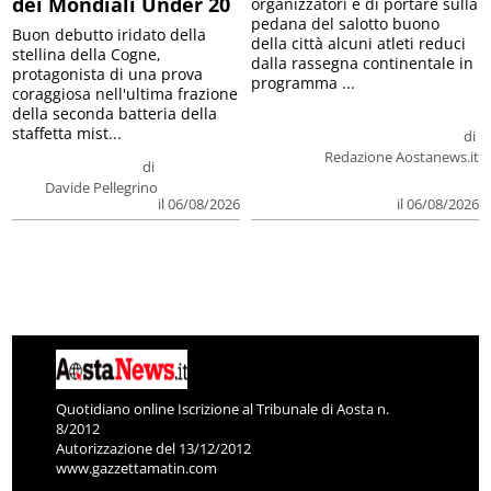
dei Mondiali Under 20
organizzatori è di portare sulla
pedana del salotto buono
Buon debutto iridato della
della città alcuni atleti reduci
stellina della Cogne,
dalla rassegna continentale in
protagonista di una prova
programma ...
coraggiosa nell'ultima frazione
della seconda batteria della
staffetta mist...
di
Redazione Aostanews.it
di
Davide Pellegrino
il 06/08/2026
il 06/08/2026
Quotidiano online Iscrizione al Tribunale di Aosta n.
8/2012
Autorizzazione del 13/12/2012
www.gazzettamatin.com