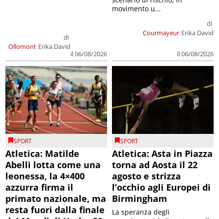
movimento u...
di
Courmayeur
Erika David
di
Ollomont
Erika David
il 06/08/2026
il 06/08/2026
SPORT
SPORT
Atletica: Matilde
Atletica: Asta in Piazza
Abelli lotta come una
torna ad Aosta il 22
leonessa, la 4×400
agosto e strizza
azzurra firma il
l’occhio agli Europei di
primato nazionale, ma
Birmingham
resta fuori dalla finale
La speranza degli