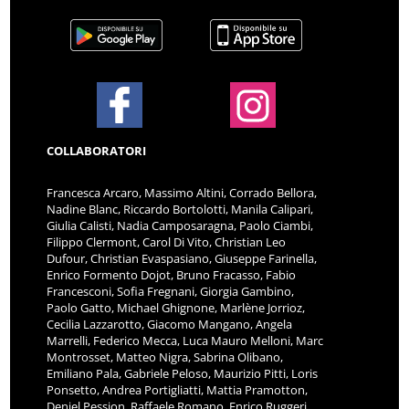
COLLABORATORI
Francesca Arcaro, Massimo Altini, Corrado Bellora,
Nadine Blanc, Riccardo Bortolotti, Manila Calipari,
Giulia Calisti, Nadia Camposaragna, Paolo Ciambi,
Filippo Clermont, Carol Di Vito, Christian Leo
Dufour, Christian Evaspasiano, Giuseppe Farinella,
Enrico Formento Dojot, Bruno Fracasso, Fabio
Francesconi, Sofia Fregnani, Giorgia Gambino,
Paolo Gatto, Michael Ghignone, Marlène Jorrioz,
Cecilia Lazzarotto, Giacomo Mangano, Angela
Marrelli, Federico Mecca, Luca Mauro Melloni, Marc
Montrosset, Matteo Nigra, Sabrina Olibano,
Emiliano Pala, Gabriele Peloso, Maurizio Pitti, Loris
Ponsetto, Andrea Portigliatti, Mattia Pramotton,
Deniel Pession, Raffaele Romano, Enrico Ruggeri,