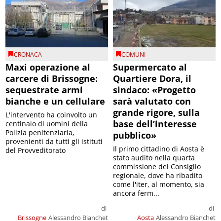
CRONACA
COMUNI
Maxi operazione al
Supermercato al
carcere di Brissogne:
Quartiere Dora, il
sequestrate armi
sindaco: «Progetto
bianche e un cellulare
sarà valutato con
grande rigore, sulla
L'intervento ha coinvolto un
base dell’interesse
centinaio di uomini della
Polizia penitenziaria,
pubblico»
provenienti da tutti gli istituti
Il primo cittadino di Aosta è
del Provveditorato
stato audito nella quarta
commissione del Consiglio
regionale, dove ha ribadito
come l'iter, al momento, sia
ancora ferm...
di
di
Brissogne
Alessandro Bianchet
Aosta
Alessandro Bianchet