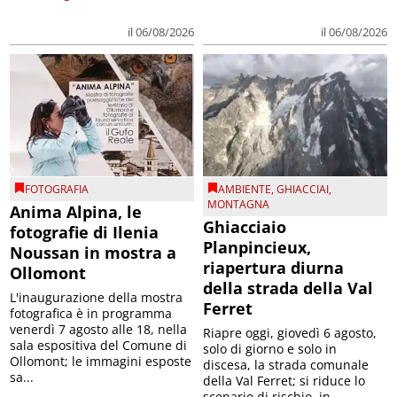
il 06/08/2026
il 06/08/2026
FOTOGRAFIA
AMBIENTE
,
GHIACCIAI
,
MONTAGNA
Anima Alpina, le
Ghiacciaio
fotografie di Ilenia
Planpincieux,
Noussan in mostra a
riapertura diurna
Ollomont
della strada della Val
L'inaugurazione della mostra
Ferret
fotografica è in programma
venerdì 7 agosto alle 18, nella
Riapre oggi, giovedì 6 agosto,
sala espositiva del Comune di
solo di giorno e solo in
Ollomont; le immagini esposte
discesa, la strada comunale
sa...
della Val Ferret; si riduce lo
scenario di rischio, in