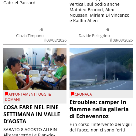
Gabriel Paccard
Vertical, sul podio anche
Mathieu Brunod, Alex
Noussan, Miriam Di Vincenzo
e Kaitlin Allen
di
di
Cinzia Timpano
Davide Pellegrino
il 08/08/2026
il 08/08/2026
APPUNTAMENTI
,
OGGI &
CRONACA
DOMANI
Etroubles: camper in
COSA FARE NEL FINE
fiamme nella galleria
SETTIMANA IN VALLE
di Echevennoz
D’AOSTA
E in corso l'intervento dei vigili
SABATO 8 AGOSTO ALLEIN –
del fuoco, non ci sono feriti
All’area verde Le Plan-de-