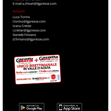
E-mail
a.chisari@lgpresse.com
Account
Luca Torino
l.torino@lgpresse.com
Ivana Cretier
i.cretier@lgpresse.com
Daniele Fimiano
d.fimiano@lgpresse.com