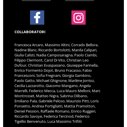
COLLABORATORI
Francesca Arcaro, Massimo Altini, Corrado Bellora,
Nadine Blanc, Riccardo Bortolotti, Manila Calipari,
Giulia Calisti, Nadia Camposaragna, Paolo Ciambi,
Filippo Clermont, Carol Di Vito, Christian Leo
Dufour, Christian Evaspasiano, Giuseppe Farinella,
Enrico Formento Dojot, Bruno Fracasso, Fabio
Francesconi, Sofia Fregnani, Giorgia Gambino,
Paolo Gatto, Michael Ghignone, Marlène Jorrioz,
Cecilia Lazzarotto, Giacomo Mangano, Angela
Marrelli, Federico Mecca, Luca Mauro Melloni, Marc
Montrosset, Matteo Nigra, Sabrina Olibano,
Emiliano Pala, Gabriele Peloso, Maurizio Pitti, Loris
Ponsetto, Andrea Portigliatti, Mattia Pramotton,
Deniel Pession, Raffaele Romano, Enrico Ruggeri,
Riccardo Savoye, Federica Tercinod, Federico
Tigellio Benvenuto, Luca Massimo Trifilò