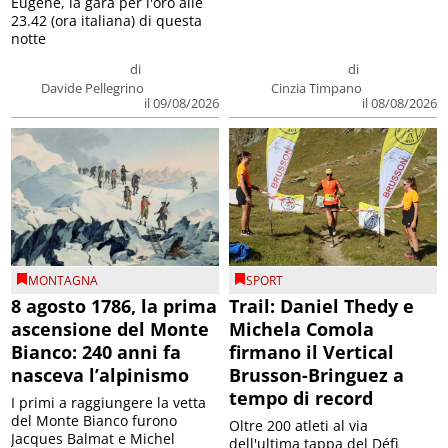
Eugene, la gara per l'oro alle
23.42 (ora italiana) di questa
notte
di
di
Davide Pellegrino
Cinzia Timpano
il 09/08/2026
il 08/08/2026
MONTAGNA
SPORT
8 agosto 1786, la prima
Trail: Daniel Thedy e
ascensione del Monte
Michela Comola
Bianco: 240 anni fa
firmano il Vertical
nasceva l’alpinismo
Brusson-Bringuez a
tempo di record
I primi a raggiungere la vetta
del Monte Bianco furono
Oltre 200 atleti al via
Jacques Balmat e Michel
dell'ultima tappa del Défì