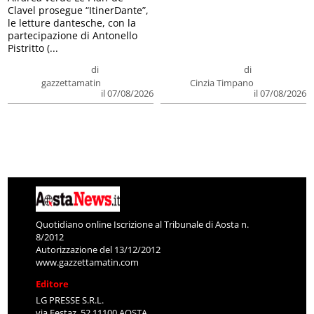
Clavel prosegue “ItinerDante”,
le letture dantesche, con la
partecipazione di Antonello
Pistritto (...
di
di
gazzettamatin
Cinzia Timpano
il 07/08/2026
il 07/08/2026
Quotidiano online Iscrizione al Tribunale di Aosta n.
8/2012
Autorizzazione del 13/12/2012
www.gazzettamatin.com
Editore
LG PRESSE S.R.L.
via Festaz, 52 11100 AOSTA