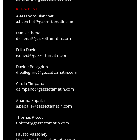
REDAZIONE
Alessandro Bianchet
a.bianchet@gazzettamatin.com
Danila Chenal
d.chenal@gazzettamatin.com
Erika David
e.david@gazzettamatin.com
Davide Pellegrino
d.pellegrino@gazzettamatin.com
Cinzia Timpano
c.timpano@gazzettamatin.com
Arianna Papalia
a.papalia@gazzettamatin.com
Thomas Piccot
t.piccot@gazzettamatin.com
Fausto Vassoney
f.vassoney@gazzettamatin.com