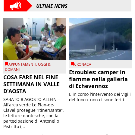
ULTIME NEWS
APPUNTAMENTI
,
OGGI &
CRONACA
DOMANI
Etroubles: camper in
COSA FARE NEL FINE
fiamme nella galleria
SETTIMANA IN VALLE
di Echevennoz
D’AOSTA
E in corso l'intervento dei vigili
SABATO 8 AGOSTO ALLEIN –
del fuoco, non ci sono feriti
All’area verde Le Plan-de-
Clavel prosegue “ItinerDante”,
le letture dantesche, con la
partecipazione di Antonello
Pistritto (...