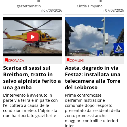
di
di
gazzettamatin
Cinzia Timpano
il 07/08/2026
il 07/08/2026
CRONACA
COMUNI
Scarica di sassi sul
Aosta, degrado in via
Breithorn, tratto in
Festaz: installata una
salvo alpinista ferito a
telecamera alla Torre
una gamba
del Lebbroso
L'intervento è avvenuto in
Prime contromosse
parte via terra e in parte con
dell'amministrazione
l'elicottero a causa delle
comunale dopo l'esposto
condizioni meteo. L'alpinista
presentato da residenti della
non ha riportato gravi ferite
zona; promessi anche
maggiori controlli e ulteriori
inter...