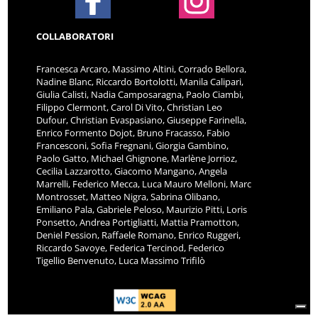
COLLABORATORI
Francesca Arcaro, Massimo Altini, Corrado Bellora,
Nadine Blanc, Riccardo Bortolotti, Manila Calipari,
Giulia Calisti, Nadia Camposaragna, Paolo Ciambi,
Filippo Clermont, Carol Di Vito, Christian Leo
Dufour, Christian Evaspasiano, Giuseppe Farinella,
Enrico Formento Dojot, Bruno Fracasso, Fabio
Francesconi, Sofia Fregnani, Giorgia Gambino,
Paolo Gatto, Michael Ghignone, Marlène Jorrioz,
Cecilia Lazzarotto, Giacomo Mangano, Angela
Marrelli, Federico Mecca, Luca Mauro Melloni, Marc
Montrosset, Matteo Nigra, Sabrina Olibano,
Emiliano Pala, Gabriele Peloso, Maurizio Pitti, Loris
Ponsetto, Andrea Portigliatti, Mattia Pramotton,
Deniel Pession, Raffaele Romano, Enrico Ruggeri,
Riccardo Savoye, Federica Tercinod, Federico
Tigellio Benvenuto, Luca Massimo Trifilò