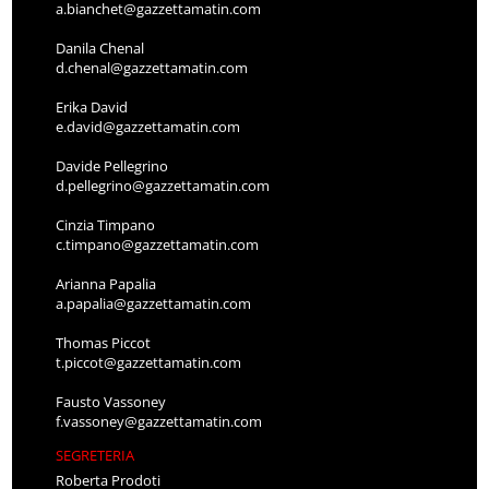
a.bianchet@gazzettamatin.com
Danila Chenal
d.chenal@gazzettamatin.com
Erika David
e.david@gazzettamatin.com
Davide Pellegrino
d.pellegrino@gazzettamatin.com
Cinzia Timpano
c.timpano@gazzettamatin.com
Arianna Papalia
a.papalia@gazzettamatin.com
Thomas Piccot
t.piccot@gazzettamatin.com
Fausto Vassoney
f.vassoney@gazzettamatin.com
SEGRETERIA
Roberta Prodoti