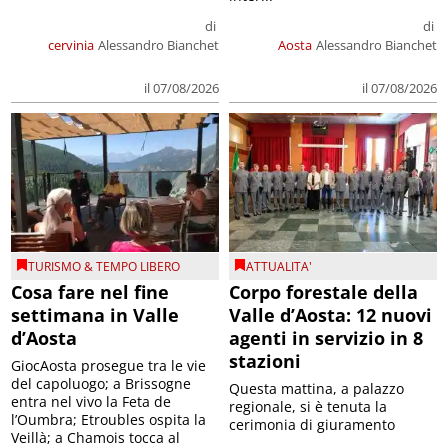
di
di
cervinia
Alessandro Bianchet
Aosta
Alessandro Bianchet
il 07/08/2026
il 07/08/2026
TURISMO & TEMPO LIBERO
ATTUALITA'
Cosa fare nel fine
Corpo forestale della
settimana in Valle
Valle d’Aosta: 12 nuovi
d’Aosta
agenti in servizio in 8
stazioni
GiocAosta prosegue tra le vie
del capoluogo; a Brissogne
Questa mattina, a palazzo
entra nel vivo la Feta de
regionale, si è tenuta la
l’Oumbra; Etroubles ospita la
cerimonia di giuramento
Veillà; a Chamois tocca al