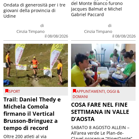
del Monte Bianco furono
Ondata di generosità per i tre
Jacques Balmat e Michel
giovani della provincia di
Gabriel Paccard
Udine
di
di
Cinzia Timpano
Cinzia Timpano
il 08/08/2026
il 08/08/2026
SPORT
APPUNTAMENTI
,
OGGI &
DOMANI
Trail: Daniel Thedy e
COSA FARE NEL FINE
Michela Comola
SETTIMANA IN VALLE
firmano il Vertical
D’AOSTA
Brusson-Bringuez a
tempo di record
SABATO 8 AGOSTO ALLEIN –
All’area verde Le Plan-de-
Oltre 200 atleti al via
Clavel prosegue “ItinerDante”,