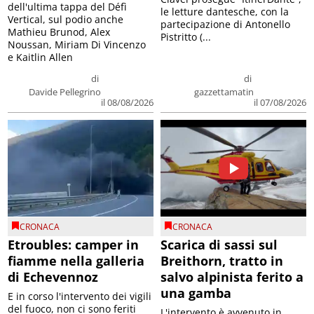
dell'ultima tappa del Défì
le letture dantesche, con la
Vertical, sul podio anche
partecipazione di Antonello
Mathieu Brunod, Alex
Pistritto (...
Noussan, Miriam Di Vincenzo
e Kaitlin Allen
di
di
Davide Pellegrino
gazzettamatin
il 08/08/2026
il 07/08/2026
CRONACA
CRONACA
Etroubles: camper in
Scarica di sassi sul
fiamme nella galleria
Breithorn, tratto in
di Echevennoz
salvo alpinista ferito a
una gamba
E in corso l'intervento dei vigili
del fuoco, non ci sono feriti
L'intervento è avvenuto in