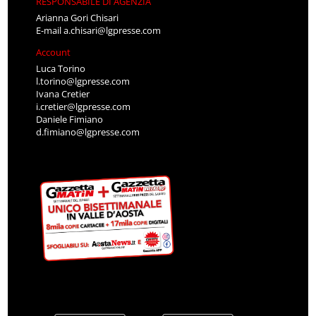
RESPONSABILE DI AGENZIA
Arianna Gori Chisari
E-mail
a.chisari@lgpresse.com
Account
Luca Torino
l.torino@lgpresse.com
Ivana Cretier
i.cretier@lgpresse.com
Daniele Fimiano
d.fimiano@lgpresse.com