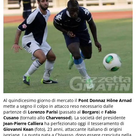
Al quindicesimo giorno di mercato il
Pont Donnaz Hône Arnad
mette a segno il colpo in attacco reso necessario dalle
partenze di
Lorenzo Parisi
(passato al
Borgaro
) e
Fabio
Cusano
(tornato allo
Charvensod
). La società del presidente
Jean-Pierre Calliera
ha perfezionato oggi il tesseramento di
Giovanni Kean
(foto), 23 anni, attaccante italiano di origini
ivoriane. La punta nata a Chivasso, dopo essere cresciuta nella