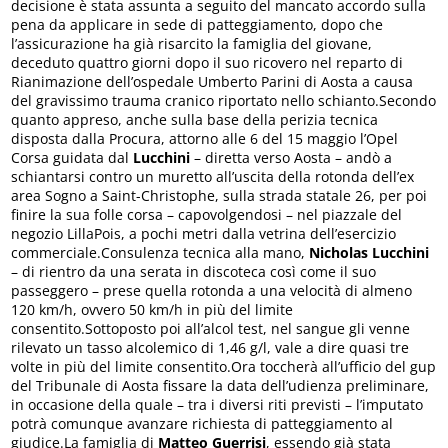
decisione è stata assunta a seguito del mancato accordo sulla
pena da applicare in sede di patteggiamento, dopo che
l’assicurazione ha già risarcito la famiglia del giovane,
deceduto quattro giorni dopo il suo ricovero nel reparto di
Rianimazione dell’ospedale Umberto Parini di Aosta a causa
del gravissimo trauma cranico riportato nello schianto.Secondo
quanto appreso, anche sulla base della perizia tecnica
disposta dalla Procura, attorno alle 6 del 15 maggio l’Opel
Corsa guidata dal
Lucchini
– diretta verso Aosta – andò a
schiantarsi contro un muretto all’uscita della rotonda dell’ex
area Sogno a Saint-Christophe, sulla strada statale 26, per poi
finire la sua folle corsa – capovolgendosi – nel piazzale del
negozio LillaPois, a pochi metri dalla vetrina dell’esercizio
commerciale.Consulenza tecnica alla mano,
Nicholas Lucchini
– di rientro da una serata in discoteca così come il suo
passeggero – prese quella rotonda a una velocità di almeno
120 km/h, ovvero 50 km/h in più del limite
consentito.Sottoposto poi all’alcol test, nel sangue gli venne
rilevato un tasso alcolemico di 1,46 g/l, vale a dire quasi tre
volte in più del limite consentito.Ora toccherà all’ufficio del gup
del Tribunale di Aosta fissare la data dell’udienza preliminare,
in occasione della quale – tra i diversi riti previsti – l’imputato
potrà comunque avanzare richiesta di patteggiamento al
giudice.La famiglia di
Matteo Guerrisi
, essendo già stata