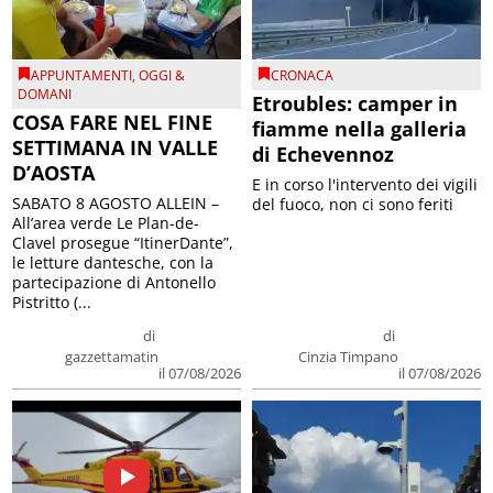
APPUNTAMENTI
,
OGGI &
CRONACA
DOMANI
Etroubles: camper in
COSA FARE NEL FINE
fiamme nella galleria
SETTIMANA IN VALLE
di Echevennoz
D’AOSTA
E in corso l'intervento dei vigili
SABATO 8 AGOSTO ALLEIN –
del fuoco, non ci sono feriti
All’area verde Le Plan-de-
Clavel prosegue “ItinerDante”,
le letture dantesche, con la
partecipazione di Antonello
Pistritto (...
di
di
gazzettamatin
Cinzia Timpano
il 07/08/2026
il 07/08/2026