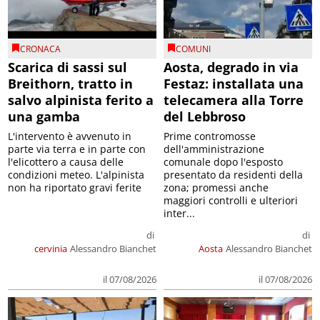
CRONACA
COMUNI
Scarica di sassi sul
Aosta, degrado in via
Breithorn, tratto in
Festaz: installata una
salvo alpinista ferito a
telecamera alla Torre
una gamba
del Lebbroso
L'intervento è avvenuto in
Prime contromosse
parte via terra e in parte con
dell'amministrazione
l'elicottero a causa delle
comunale dopo l'esposto
condizioni meteo. L'alpinista
presentato da residenti della
non ha riportato gravi ferite
zona; promessi anche
maggiori controlli e ulteriori
inter...
di
di
cervinia
Alessandro Bianchet
Aosta
Alessandro Bianchet
il 07/08/2026
il 07/08/2026