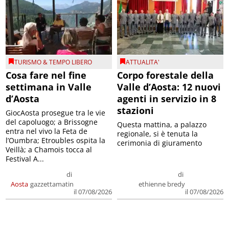
TURISMO & TEMPO LIBERO
ATTUALITA'
Cosa fare nel fine
Corpo forestale della
settimana in Valle
Valle d’Aosta: 12 nuovi
d’Aosta
agenti in servizio in 8
stazioni
GiocAosta prosegue tra le vie
del capoluogo; a Brissogne
Questa mattina, a palazzo
entra nel vivo la Feta de
regionale, si è tenuta la
l’Oumbra; Etroubles ospita la
cerimonia di giuramento
Veillà; a Chamois tocca al
Festival A...
di
di
Aosta
gazzettamatin
ethienne bredy
il 07/08/2026
il 07/08/2026