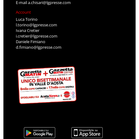
E-mail
a.chisari@lgpresse.com
Account
Luca Torino
l.torino@lgpresse.com
Ivana Cretier
i.cretier@lgpresse.com
Daniele Fimiano
d.fimiano@lgpresse.com