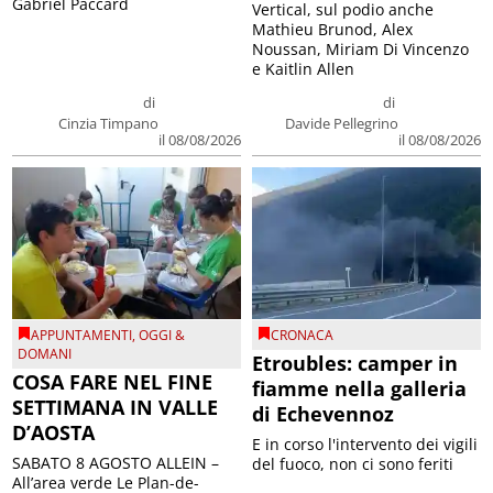
Gabriel Paccard
Vertical, sul podio anche
Mathieu Brunod, Alex
Noussan, Miriam Di Vincenzo
e Kaitlin Allen
di
di
Cinzia Timpano
Davide Pellegrino
il 08/08/2026
il 08/08/2026
APPUNTAMENTI
,
OGGI &
CRONACA
DOMANI
Etroubles: camper in
COSA FARE NEL FINE
fiamme nella galleria
SETTIMANA IN VALLE
di Echevennoz
D’AOSTA
E in corso l'intervento dei vigili
SABATO 8 AGOSTO ALLEIN –
del fuoco, non ci sono feriti
All’area verde Le Plan-de-