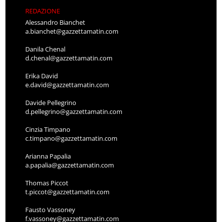
REDAZIONE
Alessandro Bianchet
a.bianchet@gazzettamatin.com
Danila Chenal
d.chenal@gazzettamatin.com
Erika David
e.david@gazzettamatin.com
Davide Pellegrino
d.pellegrino@gazzettamatin.com
Cinzia Timpano
c.timpano@gazzettamatin.com
Arianna Papalia
a.papalia@gazzettamatin.com
Thomas Piccot
t.piccot@gazzettamatin.com
Fausto Vassoney
f.vassoney@gazzettamatin.com