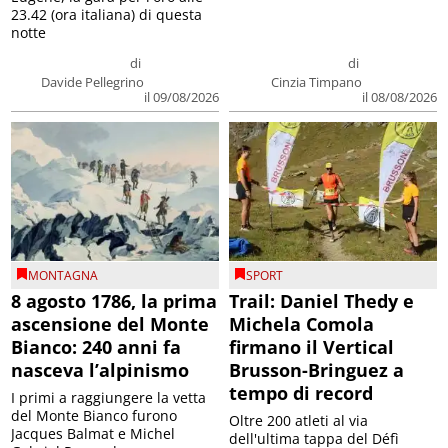
23.42 (ora italiana) di questa
notte
di
di
Davide Pellegrino
Cinzia Timpano
il 09/08/2026
il 08/08/2026
MONTAGNA
SPORT
8 agosto 1786, la prima
Trail: Daniel Thedy e
ascensione del Monte
Michela Comola
Bianco: 240 anni fa
firmano il Vertical
nasceva l’alpinismo
Brusson-Bringuez a
tempo di record
I primi a raggiungere la vetta
del Monte Bianco furono
Oltre 200 atleti al via
Jacques Balmat e Michel
dell'ultima tappa del Défì