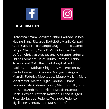
COLLABORATORI
Francesca Arcaro, Massimo Altini, Corrado Bellora,
Nadine Blanc, Riccardo Bortolotti, Manila Calipari,
Giulia Calisti, Nadia Camposaragna, Paolo Ciambi,
Filippo Clermont, Carol Di Vito, Christian Leo
Dufour, Christian Evaspasiano, Giuseppe Farinella,
Enrico Formento Dojot, Bruno Fracasso, Fabio
Francesconi, Sofia Fregnani, Giorgia Gambino,
Paolo Gatto, Michael Ghignone, Marlène Jorrioz,
Cecilia Lazzarotto, Giacomo Mangano, Angela
Marrelli, Federico Mecca, Luca Mauro Melloni, Marc
Montrosset, Matteo Nigra, Sabrina Olibano,
Emiliano Pala, Gabriele Peloso, Maurizio Pitti, Loris
Ponsetto, Andrea Portigliatti, Mattia Pramotton,
Deniel Pession, Raffaele Romano, Enrico Ruggeri,
Riccardo Savoye, Federica Tercinod, Federico
Tigellio Benvenuto, Luca Massimo Trifilò