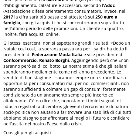
d’abbigliamento, calzature e accessori. Secondo l
‘Adoc
(Associazione difesa orientamento consumatori), invece, nel
2017
la cifra sarà più bassa e si attesterà sui
250 euro a
famiglia
, con gli acquisti che si concentreranno soprattutto
nell’ultimo periodo delle promozioni. Un cliente su quattro,
inoltre, farà acquisti online.
Gli stessi esercenti non si aspettano grandi risultati. «Dopo un
Natale così così, la speranza passa ora per i saldi» ha detto il
presidente di
Federazione Moda Italia
e vice presidente di
Confcommercio
,
Renato Borghi
. Aggiungendo però che «non
saranno però saldi col botto. La nostra stima è che gli italiani
spenderanno mediamente come nell’anno precedente. Le
vendite di fine stagione – saranno sempre una straordinaria
opportunità per i consumatori ma, per noi commercianti, non
saranno sufficienti a colmare un gap di consumi fortemente
condizionato da un andamento sempre più incerto ed
altalenante. C’è da dire che, nonostante i timidi segnali di
fiducia registrati a dicembre, gli eventi terroristici e di natura
socio-politica non aiutano a far trovare una stabilità di cui tutti
abbiamo bisogno per affrontare al meglio il futuro e confidare
nell’uscita del nostro Paese dalla crisi».
Consigli per gli acquisti