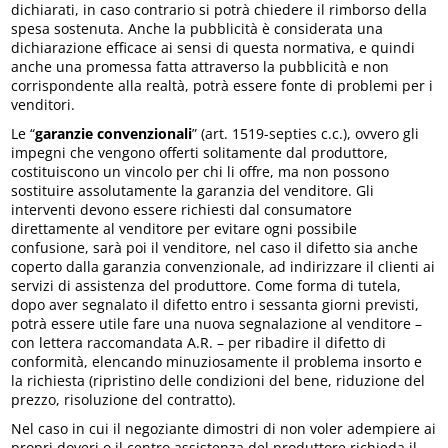
dichiarati, in caso contrario si potrà chiedere il rimborso della
spesa sostenuta. Anche la pubblicità è considerata una
dichiarazione efficace ai sensi di questa normativa, e quindi
anche una promessa fatta attraverso la pubblicità e non
corrispondente alla realtà, potrà essere fonte di problemi per i
venditori.
Le “
garanzie convenzionali
” (art. 1519-septies c.c.), ovvero gli
impegni che vengono offerti solitamente dal produttore,
costituiscono un vincolo per chi li offre, ma non possono
sostituire assolutamente la garanzia del venditore. Gli
interventi devono essere richiesti dal consumatore
direttamente al venditore per evitare ogni possibile
confusione, sarà poi il venditore, nel caso il difetto sia anche
coperto dalla garanzia convenzionale, ad indirizzare il clienti ai
servizi di assistenza del produttore. Come forma di tutela,
dopo aver segnalato il difetto entro i sessanta giorni previsti,
potrà essere utile fare una nuova segnalazione al venditore –
con lettera raccomandata A.R. – per ribadire il difetto di
conformità, elencando minuziosamente il problema insorto e
la richiesta (ripristino delle condizioni del bene, riduzione del
prezzo, risoluzione del contratto).
Nel caso in cui il negoziante dimostri di non voler adempiere ai
propri doveri o il centro assistenza del produttore richieda il