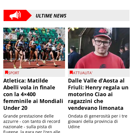
ULTIME NEWS
SPORT
ATTUALITA'
Atletica: Matilde
Dalle Valle d’Aosta al
Abelli vola in finale
Friuli: Henry regala un
con la 4×400
motorino Ciao ai
femminile ai Mondiali
ragazzini che
Under 20
vendevano limonata
Grande prestazione delle
Ondata di generosità per i tre
azzurre - con tanto di record
giovani della provincia di
nazionale - sulla pista di
Udine
Eugene, la gara per l'oro alle