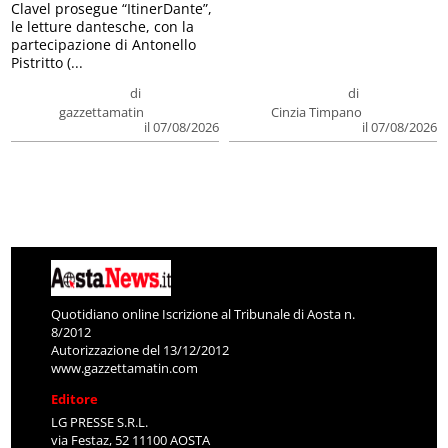
Clavel prosegue “ItinerDante”,
le letture dantesche, con la
partecipazione di Antonello
Pistritto (...
di
di
gazzettamatin
Cinzia Timpano
il 07/08/2026
il 07/08/2026
Quotidiano online Iscrizione al Tribunale di Aosta n.
8/2012
Autorizzazione del 13/12/2012
www.gazzettamatin.com
Editore
LG PRESSE S.R.L.
via Festaz, 52 11100 AOSTA