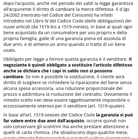
dopo l’acquisto, anche nel periodo dei saldi la legge garantisce
all’acquirente il diritto di cambiare la merce difettosa. Il d.lgs
24/2002 (rientrato nel Codice del Consumo) ha infatti
introdotto nel Libro IV del Codice Civile (delle obbligazioni) dei
nuovi articoli (da 1519-bis a 1519-nonies), in base ai quali ogni
bene acquistato da un consumatore per uso proprio e della
propria famiglia, gode di una garanzia piena ed assoluta di
due anni, e di almeno un anno quando si tratta di un bene
usato.
Obbligato per legge a fornire questa garanzia è il venditore.
Il
negoziante è quindi obbligato a sostituire l’articolo difettoso
anche se dichiara che i capi in saldo non si possono
cambiare
. Se non è possibile la sostituzione, il cliente avrà
diritto di scegliere se richiedere la riparazione del bene senza
alcuna spesa accessoria, una riduzione proporzionale del
prezzo o addirittura la risoluzione del contratto. Ovviamente il
rimedio scelto non deve essere oggettivamente impossibile o
eccessivamente oneroso per il venditore (art. 1519-quater).
In base all’art. 1519-sexsies del Codice Civile
la garanzia si può
far valere entro due anni dall’acquisto
, occorre quindi non
solo conservare gli scontrini ma anche prestare attenzione a
quelli di carta chimica, che sbiadiscono dopo qualche mese,