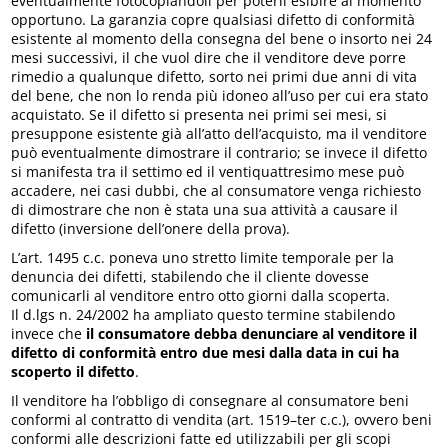
eventualmente fotocopiandoli per poterli esibire al momento
opportuno. La garanzia copre qualsiasi difetto di conformità
esistente al momento della consegna del bene o insorto nei 24
mesi successivi, il che vuol dire che il venditore deve porre
rimedio a qualunque difetto, sorto nei primi due anni di vita
del bene, che non lo renda più idoneo all’uso per cui era stato
acquistato. Se il difetto si presenta nei primi sei mesi, si
presuppone esistente già all’atto dell’acquisto, ma il venditore
può eventualmente dimostrare il contrario; se invece il difetto
si manifesta tra il settimo ed il ventiquattresimo mese può
accadere, nei casi dubbi, che al consumatore venga richiesto
di dimostrare che non è stata una sua attività a causare il
difetto (inversione dell’onere della prova).
L’art. 1495 c.c. poneva uno stretto limite temporale per la
denuncia dei difetti, stabilendo che il cliente dovesse
comunicarli al venditore entro otto giorni dalla scoperta.
Il d.lgs n. 24/2002 ha ampliato questo termine stabilendo
invece che
il consumatore debba denunciare al venditore il
difetto di conformità entro due mesi dalla data in cui ha
scoperto il difetto
.
Il venditore ha l’obbligo di consegnare al consumatore beni
conformi al contratto di vendita (art. 1519–ter c.c.), ovvero beni
conformi alle descrizioni fatte ed utilizzabili per gli scopi