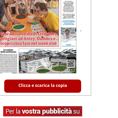
Clicca e scarica la copia