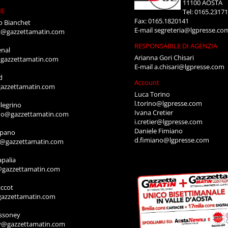
11100 AOSTA
NE
Tel: 0165.2317
Fax: 0165.1820141
o Bianchet
E-mail
segreteria@lgpresse.co
t@gazzettamatin.com
RESPONSABILE DI AGENZIA
enal
Arianna Gori Chisari
gazzettamatin.com
E-mail
a.chisari@lgpresse.com
d
Account
azzettamatin.com
Luca Torino
l.torino@lgpresse.com
legrino
Ivana Cretier
ino@gazzettamatin.com
i.cretier@lgpresse.com
Daniele Fimiano
mpano
d.fimiano@lgpresse.com
o@gazzettamatin.com
apalia
@gazzettamatin.com
ccot
gazzettamatin.com
ssoney
y@gazzettamatin.com