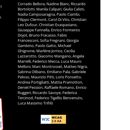
Corrado Bellora, Nadine Blanc, Riccardo
11
Bortolotti, Manila Calipari, Giulia Calisti,
Nadia Camposaragna, Paolo Ciambi,
m
Filippo Clermont, Carol Di Vito, Christian
Leo Dufour, Christian Evaspasiano,
Giuseppe Farinella, Enrico Formento
Dojot, Bruno Fracasso, Fabio
Francesconi, Sofia Fregnani, Giorgia
Gambino, Paolo Gatto, Michael
Ghignone, Marlène Jorrioz, Cecilia
Lazzarotto, Giacomo Mangano, Angela
Marrelli, Federico Mecca, Luca Mauro
Melloni, Marc Montrosset, Matteo Nigra,
Sabrina Olibano, Emiliano Pala, Gabriele
Peloso, Maurizio Pitti, Loris Ponsetto,
Andrea Portigliatti, Mattia Pramotton,
Deniel Pession, Raffaele Romano, Enrico
Ruggeri, Riccardo Savoye, Federica
Tercinod, Federico Tigellio Benvenuto,
Luca Massimo Trifilò