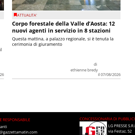
ATTUALITA'
Corpo forestale della Valle d’Aosta: 12
nuovi agenti in servizio in 8 stazioni
Questa mattina, a palazzo regionale, si è tenuta la
cerimonia di giuramento
l
di
ethienne bredy
026
il 07/08/2026
CONCESSIONARIA DI PUBBLIC
E RESPONSABILE
LG PRESSE S.R.
anti
via Festaz, 52
i@gazzettamatin.com