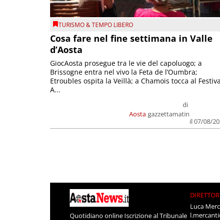
TURISMO & TEMPO LIBERO
Cosa fare nel fine settimana in Valle
d’Aosta
GiocAosta prosegue tra le vie del capoluogo; a
Brissogne entra nel vivo la Feta de l’Oumbra;
Etroubles ospita la Veillà; a Chamois tocca al Festiva
A...
di
Aosta
gazzettamatin
il 07/08/2
DIRETTOR
Luca Merc
l.mercant
Quotidiano online Iscrizione al Tribunale