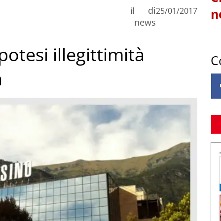
di
il
25/01/2017
n
news
otesi illegittimità
C
a