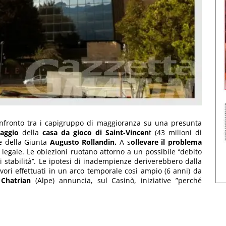
nfronto tra i capigruppo di maggioranza su una presunta
taggio
della
casa da gioco di Saint-Vincen
t (43 milioni di
e della Giunta
Augusto Rollandin.
A s
ollevare il problema
legale. Le obiezioni ruotano attorno a un possibile ‘’debito
 di stabilità’’. Le ipotesi di inadempienze deriverebbero dalla
vori effettuati in un arco temporale così ampio (6 anni) da
 Chatrian
(Alpe) annuncia, sul Casinò, iniziative ”perché