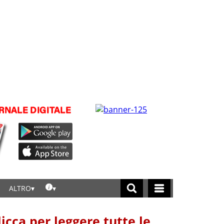
ALTRO
licca per leggere tutte le