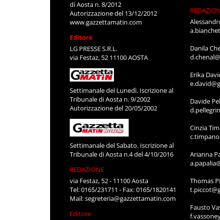
di Aosta n. 8/2012
REDAZIO
Autorizzazione del 13/12/2012
Alessandr
www.gazzettamatin.com
a.bianche
Editore
Danila Ch
LG PRESSE S.R.L.
d.chenal@
via Festaz, 52 11100 AOSTA
Erika Davi
e.david@g
Settimanale del Lunedì. Iscrizione al
Tribunale di Aosta n. 9/2002
Davide Pel
Autorizzazione del 20/05/2002
d.pellegr
Cinzia Ti
c.timpan
Settimanale del Sabato. Iscrizione al
Tribunale di Aosta n.4 del 4/10/2016
Arianna P
a.papalia
REDAZIONE
via Festaz, 52 - 11100 Aosta
Thomas Pi
Tel: 0165/231711 - Fax: 0165/1820141
t.piccot@
Mail:
segreteria@gazzettamatin.com
Fausto Va
Editore
f.vassone