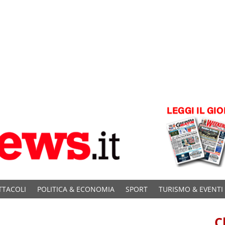
TTACOLI
POLITICA & ECONOMIA
SPORT
TURISMO & EVENTI
C