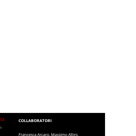
ITÀ
COLLABORATORI
L.
Francesca Arcaro, Massimo Altini,