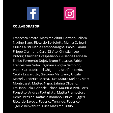
COLLABORATORI
Francesca Arcaro, Massimo Altini, Corrado Bellora,
Nadine Blanc, Riccardo Bortolotti, Manila Calipari,
Giulia Calisti, Nadia Camposaragna, Paolo Ciambi,
Filippo Clermont, Carol Di Vito, Christian Leo
Dufour, Christian Evaspasiano, Giuseppe Farinella,
Enrico Formento Dojot, Bruno Fracasso, Fabio
Francesconi, Sofia Fregnani, Giorgia Gambino,
Paolo Gatto, Michael Ghignone, Marlène Jorrioz,
Cecilia Lazzarotto, Giacomo Mangano, Angela
Marrelli, Federico Mecca, Luca Mauro Melloni, Marc
Montrosset, Matteo Nigra, Sabrina Olibano,
Emiliano Pala, Gabriele Peloso, Maurizio Pitti, Loris
Ponsetto, Andrea Portigliatti, Mattia Pramotton,
Deniel Pession, Raffaele Romano, Enrico Ruggeri,
Riccardo Savoye, Federica Tercinod, Federico
Tigellio Benvenuto, Luca Massimo Trifilò