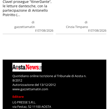
Clavel prosegue “ItinerDante”,
le letture dantesche, con la
partecipazione di Antonello
Pistritto (...
di
di
gazzettamatin
Cinzia Timpano
il 07/08/2026
il 07/08/2026
Quotidiano online Iscrizione al Tribunale di Aosta n.
8/2012
Autorizzazione del 13/12/2012
www.gazzettamatin.com
Editore
LG PRESSE S.R.L.
via Festaz, 52 11100 AOSTA