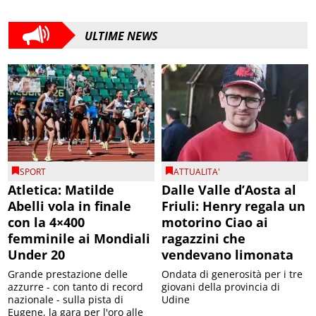
ULTIME NEWS
SPORT
ATTUALITA'
Atletica: Matilde
Dalle Valle d’Aosta al
Abelli vola in finale
Friuli: Henry regala un
con la 4×400
motorino Ciao ai
femminile ai Mondiali
ragazzini che
Under 20
vendevano limonata
Grande prestazione delle
Ondata di generosità per i tre
azzurre - con tanto di record
giovani della provincia di
nazionale - sulla pista di
Udine
Eugene, la gara per l'oro alle