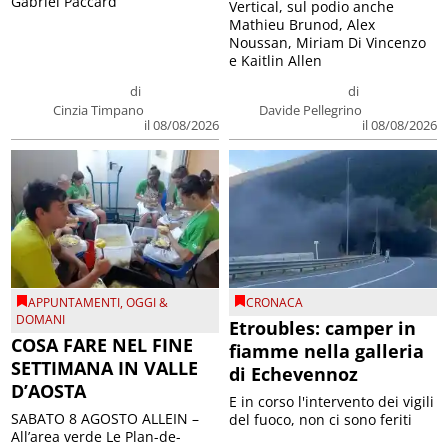
Gabriel Paccard
Vertical, sul podio anche
Mathieu Brunod, Alex
Noussan, Miriam Di Vincenzo
e Kaitlin Allen
di
di
Cinzia Timpano
Davide Pellegrino
il 08/08/2026
il 08/08/2026
APPUNTAMENTI
,
OGGI &
CRONACA
DOMANI
Etroubles: camper in
COSA FARE NEL FINE
fiamme nella galleria
SETTIMANA IN VALLE
di Echevennoz
D’AOSTA
E in corso l'intervento dei vigili
SABATO 8 AGOSTO ALLEIN –
del fuoco, non ci sono feriti
All’area verde Le Plan-de-