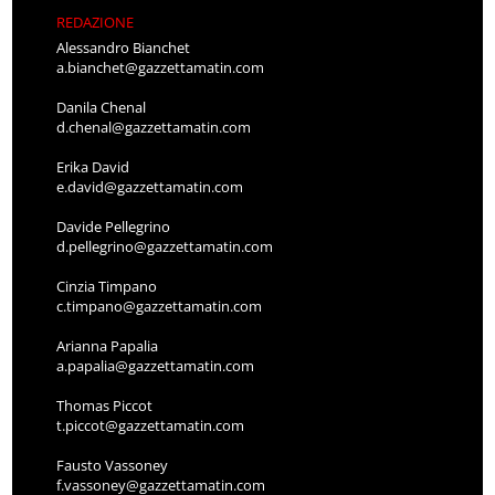
REDAZIONE
Alessandro Bianchet
a.bianchet@gazzettamatin.com
Danila Chenal
d.chenal@gazzettamatin.com
Erika David
e.david@gazzettamatin.com
Davide Pellegrino
d.pellegrino@gazzettamatin.com
Cinzia Timpano
c.timpano@gazzettamatin.com
Arianna Papalia
a.papalia@gazzettamatin.com
Thomas Piccot
t.piccot@gazzettamatin.com
Fausto Vassoney
f.vassoney@gazzettamatin.com