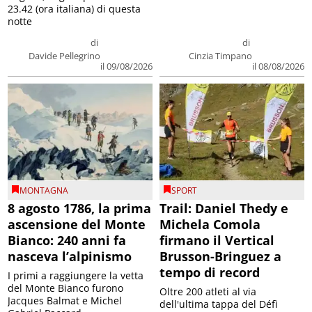
23.42 (ora italiana) di questa
notte
di
di
Davide Pellegrino
Cinzia Timpano
il 09/08/2026
il 08/08/2026
MONTAGNA
SPORT
8 agosto 1786, la prima
Trail: Daniel Thedy e
ascensione del Monte
Michela Comola
Bianco: 240 anni fa
firmano il Vertical
nasceva l’alpinismo
Brusson-Bringuez a
tempo di record
I primi a raggiungere la vetta
del Monte Bianco furono
Oltre 200 atleti al via
Jacques Balmat e Michel
dell'ultima tappa del Défì