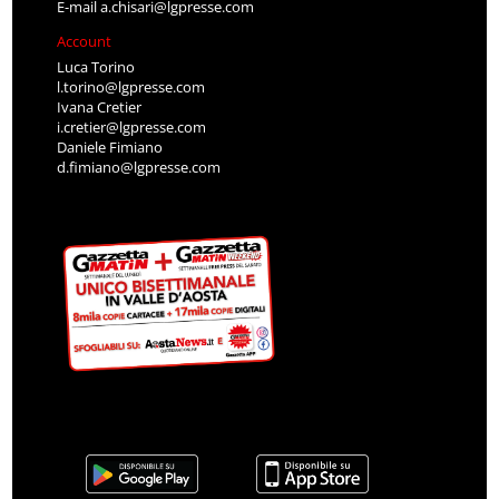
E-mail
a.chisari@lgpresse.com
Account
Luca Torino
l.torino@lgpresse.com
Ivana Cretier
i.cretier@lgpresse.com
Daniele Fimiano
d.fimiano@lgpresse.com