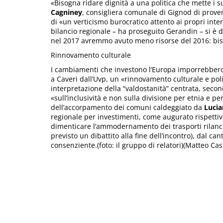
«Bisogna ridare dignità a una politica che mette i su
Cagniney
, consigliera comunale di Gignod di prove
di «un verticismo burocratico attento ai propri inte
bilancio regionale – ha proseguito Gerandin – si è d
nel 2017 avremmo avuto meno risorse del 2016: biso
Rinnovamento culturale
I cambiamenti che investono l’Europa imporrebbero
a Caveri dall’Uvp, un «rinnovamento culturale e pol
interpretazione della “valdostanità” centrata, seco
«sull’inclusività e non sulla divisione per etnia e p
dell’accorpamento dei comuni caldeggiato da
Lucia
regionale per investimenti, come augurato rispett
dimenticare l’ammodernamento dei trasporti rilanc
previsto un dibattito alla fine dell’incontro), dal 
consenziente.(foto: il gruppo di relatori)(Matteo Cast