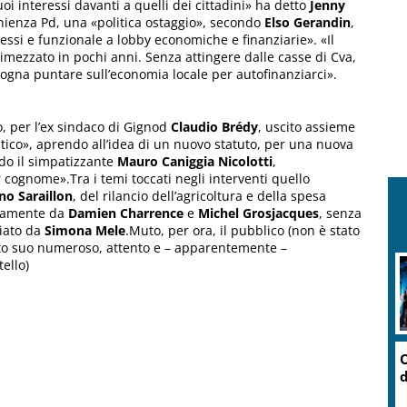
oi interessi davanti a quelli dei cittadini» ha detto
Jenny
nienza Pd, una «politica ostaggio», secondo
Elso Gerandin
,
ressi e funzionale a lobby economiche e finanziarie». «Il
imezzato in pochi anni. Senza attingere dalle casse di Cva,
gna puntare sull’economia locale per autofinanziarci».
, per l’ex sindaco di Gignod
Claudio Brédy
, uscito assieme
itico», aprendo all’idea di un nuovo statuto, per una nuova
ndo il simpatizzante
Mauro Caniggia Nicolotti
,
er cognome».Tra i temi toccati negli interventi quello
no Saraillon
, del rilancio dell’agricoltura e della spesa
ivamente da
Damien Charrence
e
Michel Grosjacques
, senza
iato da
Simona Mele
.Muto, per ora, il pubblico (non è stato
canto suo numeroso, attento e – apparentemente –
ello)
O
d