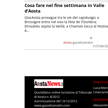
Cosa fare nel fine settimana in Valle
d’Aosta
GiocAosta prosegue tra le vie del capoluogo; a
Brissogne entra nel vivo la Feta de l’Oumbra;
Etroubles ospita la Veillà; a Chamois tocca al Festiva
A...
di
Aosta
gazzettamatin
il 07/08/2
DIRETTOR
Luca Merc
l.mercant
Quotidiano online Iscrizione al Tribunale
di Aosta n. 8/2012
REDAZIO
Autorizzazione del 13/12/2012
Alessandr
www.gazzettamatin.com