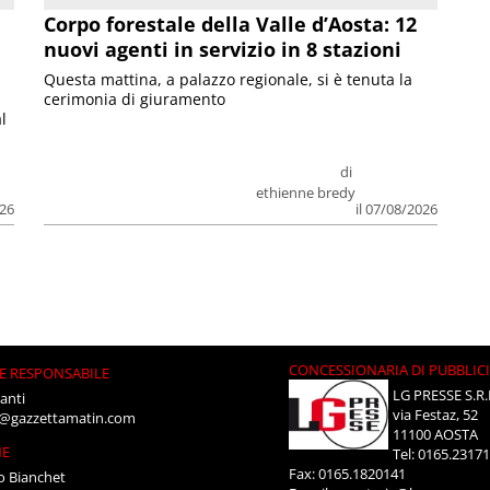
Corpo forestale della Valle d’Aosta: 12
nuovi agenti in servizio in 8 stazioni
Questa mattina, a palazzo regionale, si è tenuta la
cerimonia di giuramento
l
di
ethienne bredy
026
il 07/08/2026
CONCESSIONARIA DI PUBBLIC
E RESPONSABILE
LG PRESSE S.R.
anti
via Festaz, 52
i@gazzettamatin.com
11100 AOSTA
NE
Tel: 0165.2317
Fax: 0165.1820141
o Bianchet