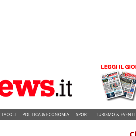
TTACOLI
POLITICA & ECONOMIA
SPORT
TURISMO & EVENTI
C