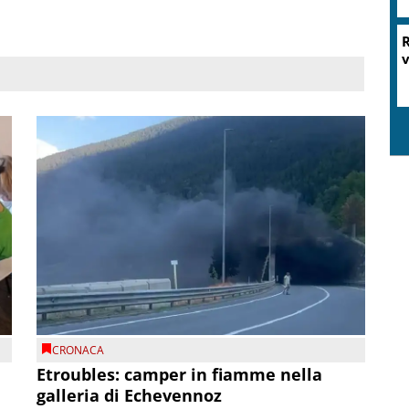
R
v
CRONACA
Etroubles: camper in fiamme nella
galleria di Echevennoz