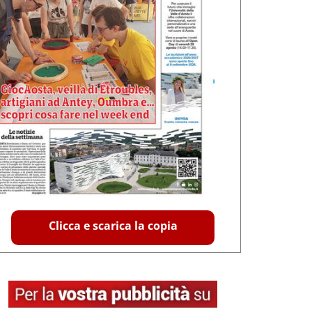
Clicca e scarica la copia