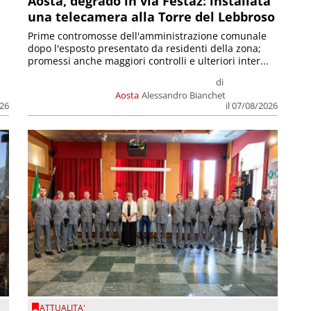
n
Aosta, degrado in via Festaz: installata
una telecamera alla Torre del Lebbroso
Prime contromosse dell'amministrazione comunale
dopo l'esposto presentato da residenti della zona;
promessi anche maggiori controlli e ulteriori inter...
di
Aosta
Alessandro Bianchet
026
il 07/08/2026
ATTUALITA'