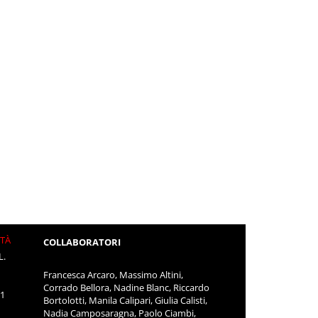
ITÀ
COLLABORATORI
L.
Francesca Arcaro, Massimo Altini,
Corrado Bellora, Nadine Blanc, Riccardo
11
Bortolotti, Manila Calipari, Giulia Calisti,
Nadia Camposaragna, Paolo Ciambi,