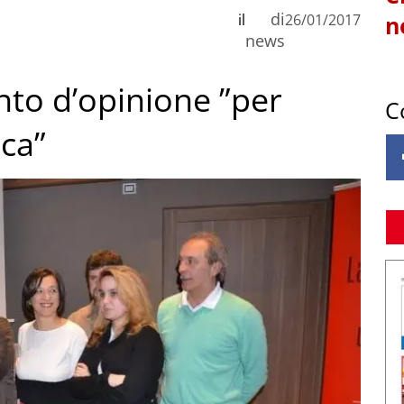
di
il
26/01/2017
n
news
to d’opinione ”per
C
ica”