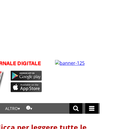
ALTRO
licca per leggere tutte le