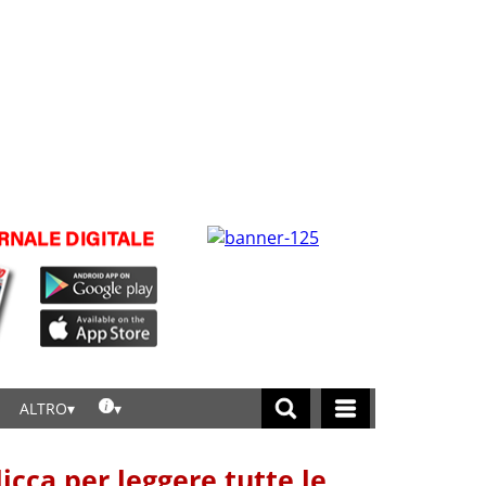
ALTRO
licca per leggere tutte le