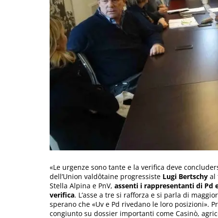
«Le urgenze sono tante e la verifica deve concluders
dell’Union valdôtaine progressiste
Lugi Bertschy
al 
Stella Alpina e PnV,
assenti i rappresentanti di Pd 
verifica
. L’asse a tre si rafforza e si parla di mag
sperano che «Uv e Pd rivedano le loro posizioni». P
congiunto su dossier importanti come Casinò, agrico