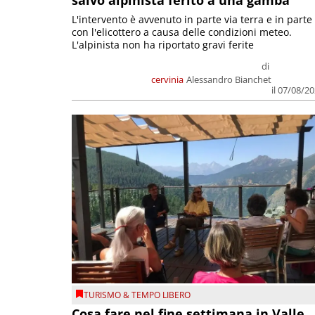
salvo alpinista ferito a una gamba
L'intervento è avvenuto in parte via terra e in parte
con l'elicottero a causa delle condizioni meteo.
L'alpinista non ha riportato gravi ferite
di
cervinia
Alessandro Bianchet
il 07/08/2
TURISMO & TEMPO LIBERO
Cosa fare nel fine settimana in Valle