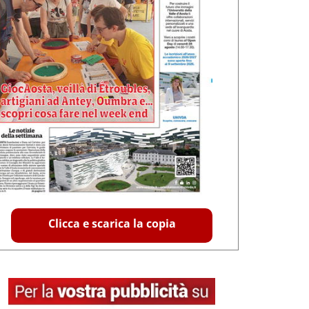
Clicca e scarica la copia