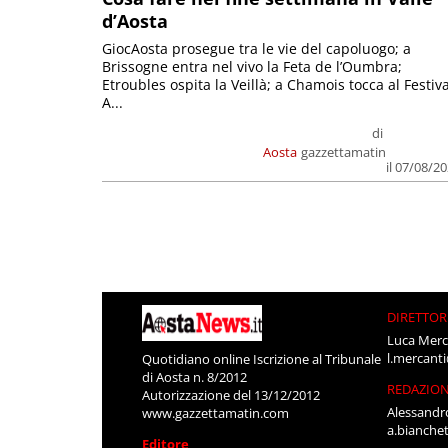
d’Aosta
GiocAosta prosegue tra le vie del capoluogo; a
Brissogne entra nel vivo la Feta de l’Oumbra;
Etroubles ospita la Veillà; a Chamois tocca al Festiva
A...
di
Aosta
gazzettamatin
il 07/08/2
DIRETTOR
Luca Merc
l.mercant
Quotidiano online Iscrizione al Tribunale
di Aosta n. 8/2012
REDAZIO
Autorizzazione del 13/12/2012
Alessandr
www.gazzettamatin.com
a.bianche
Editore