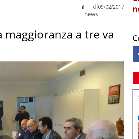
di
il
09/02/2017
n
news
la maggioranza a tre va
C