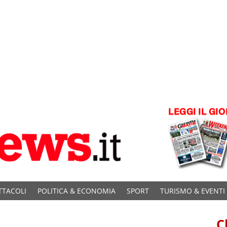
TTACOLI
POLITICA & ECONOMIA
SPORT
TURISMO & EVENTI
C