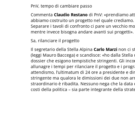
PnV, tempo di cambiare passo
Commenta
Claudio Restano
di PnV: «prendiamo atto
abbiamo costruito un progetto nel quale crediamo. 
Separare i tavoli di confronto ci pare un vecchio mo
mentre invece bisogna andare avanti sui progetti».
Sa, rilanciare il progetto
Il segretario della Stella Alpina
Carlo Marzi
non ci st
(leggi Mauro Baccega) e scandisce: «ho dalla Stella
dossier che esigono tempistiche stringenti. Gli incon
allunagre i tempi per rilanciare il progetto e i prog
attendismo, l’ultimatum di 24 ore a presidente e di
stringente ma qualora le dimissioni dei due non arr
straordinario è ribadita. Nessuno nega che la data
costi della politica – sia parte integrante della str