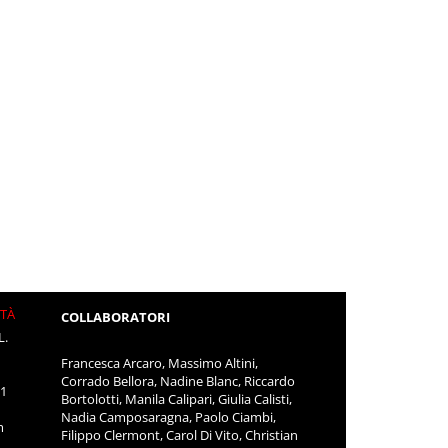
ITÀ
COLLABORATORI
L.
Francesca Arcaro, Massimo Altini,
Corrado Bellora, Nadine Blanc, Riccardo
11
Bortolotti, Manila Calipari, Giulia Calisti,
Nadia Camposaragna, Paolo Ciambi,
m
Filippo Clermont, Carol Di Vito, Christian