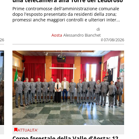
una telecamera alla Torre del Lebbroso
Prime contromosse dell'amministrazione comunale
dopo l'esposto presentato da residenti della zona;
promessi anche maggiori controlli e ulteriori inter...
di
Aosta
Alessandro Bianchet
026
il 07/08/2026
ATTUALITA'
Corpo forestale della Valle d’Aosta: 12