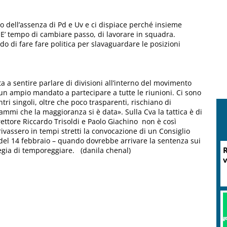
 dell’assenza di Pd e Uv e ci dispiace perché insieme
E’ tempo di cambiare passo, di lavorare in squadra.
do di fare fare politica per slavaguardare le posizioni
a a sentire parlare di divisioni all’interno del movimento
 un ampio mandato a partecipare a tutte le riunioni. Ci sono
tri singoli, oltre che poco trasparenti, rischiano di
rammi che la maggioranza si è data». Sulla Cva la tattica è di
rettore Riccardo Trisoldi e Paolo Giachino non è così
ivassero in tempi stretti la convocazione di un Consiglio
 del 14 febbraio – quando dovrebbe arrivare la sentenza sui
R
ategia di temporeggiare. (danila chenal)
v