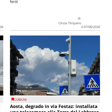
feriti
di
Cinzia Timpano
026
il 07/08/2026
COMUNI
n
Aosta, degrado in via Festaz: installata