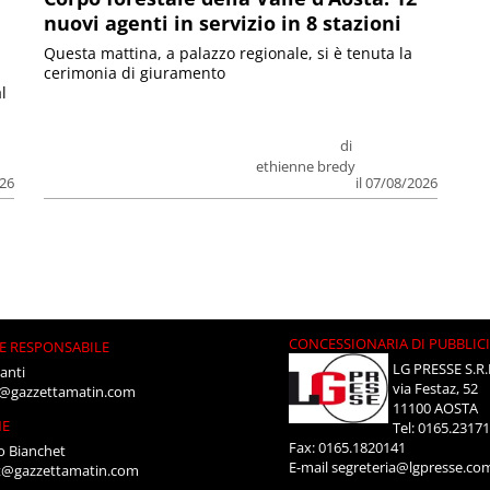
nuovi agenti in servizio in 8 stazioni
Questa mattina, a palazzo regionale, si è tenuta la
cerimonia di giuramento
l
di
ethienne bredy
026
il 07/08/2026
CONCESSIONARIA DI PUBBLIC
E RESPONSABILE
LG PRESSE S.R.
anti
via Festaz, 52
i@gazzettamatin.com
11100 AOSTA
NE
Tel: 0165.2317
Fax: 0165.1820141
o Bianchet
E-mail
segreteria@lgpresse.co
t@gazzettamatin.com