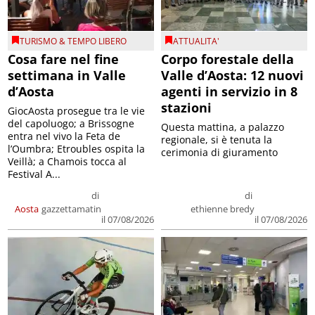
TURISMO & TEMPO LIBERO
ATTUALITA'
Cosa fare nel fine
Corpo forestale della
settimana in Valle
Valle d’Aosta: 12 nuovi
d’Aosta
agenti in servizio in 8
stazioni
GiocAosta prosegue tra le vie
del capoluogo; a Brissogne
Questa mattina, a palazzo
entra nel vivo la Feta de
regionale, si è tenuta la
l’Oumbra; Etroubles ospita la
cerimonia di giuramento
Veillà; a Chamois tocca al
Festival A...
di
di
Aosta
gazzettamatin
ethienne bredy
il 07/08/2026
il 07/08/2026