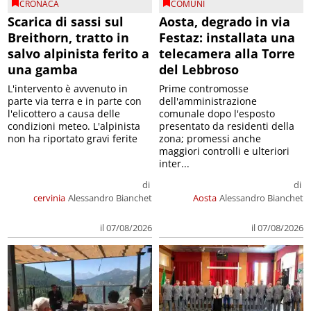
CRONACA
COMUNI
Scarica di sassi sul
Aosta, degrado in via
Breithorn, tratto in
Festaz: installata una
salvo alpinista ferito a
telecamera alla Torre
una gamba
del Lebbroso
L'intervento è avvenuto in
Prime contromosse
parte via terra e in parte con
dell'amministrazione
l'elicottero a causa delle
comunale dopo l'esposto
condizioni meteo. L'alpinista
presentato da residenti della
non ha riportato gravi ferite
zona; promessi anche
maggiori controlli e ulteriori
inter...
di
di
cervinia
Alessandro Bianchet
Aosta
Alessandro Bianchet
il 07/08/2026
il 07/08/2026