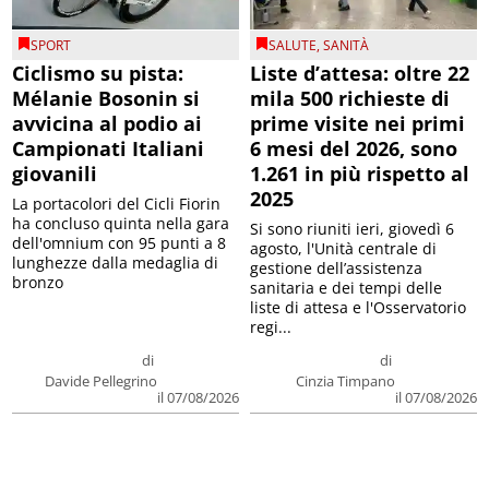
SPORT
SALUTE
,
SANITÀ
Ciclismo su pista:
Liste d’attesa: oltre 22
Mélanie Bosonin si
mila 500 richieste di
avvicina al podio ai
prime visite nei primi
Campionati Italiani
6 mesi del 2026, sono
giovanili
1.261 in più rispetto al
2025
La portacolori del Cicli Fiorin
ha concluso quinta nella gara
Si sono riuniti ieri, giovedì 6
dell'omnium con 95 punti a 8
agosto, l'Unità centrale di
lunghezze dalla medaglia di
gestione dell’assistenza
bronzo
sanitaria e dei tempi delle
liste di attesa e l'Osservatorio
regi...
di
di
Davide Pellegrino
Cinzia Timpano
il 07/08/2026
il 07/08/2026