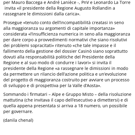
per Mauro Baccega e André Lanièce -, PnV e Leonardo La Torre
invita «il presidente della Regione Augusto Rollandin a
rassegnare le dimissioni dalla carica».
Prosegue «tenuto conto dell’incompatibilità creatasi in seno
alla maggioranza su argomenti di capitale importanza»
considerata «l’insufficienza numerica in seno alla maggioranza
per dare corpo a provvedimenti normativi che siano risolutivi
dei problemi sopracitati» ritenuto «che tale impasse e il
fallimento della gestione del dossier Casinò siano soprattutto
dovuti alla responsabilità politiche del Presidente della
Regione e al suo modo di condurre i lavori» si invita il
presidente della Regione «a rassegnare le dimissioni in modo
da permettere un rilancio dell’azione politica e un’evoluzione
del progetto di maggioranza costruito per avviare un processo
di sviluppo e di prospettiva per la Valle d’Aosta».
Sommando i firmatari – Alpe e Gruppo Misto – della risoluzione
mattutina (che invitava il capo dell’esecutivo a dimettersi) e di
quella appena presentata si arriva a 18 numero, un possibile
per governare.
(danila chenal)