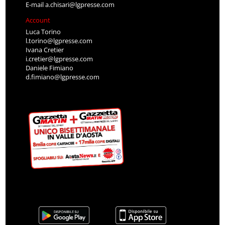
E-mail
a.chisari@lgpresse.com
Account
Luca Torino
l.torino@lgpresse.com
Ivana Cretier
i.cretier@lgpresse.com
Daniele Fimiano
d.fimiano@lgpresse.com