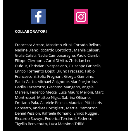
COLLABORATORI
Francesca Arcaro, Massimo Altini, Corrado Bellora,
Nadine Blanc, Riccardo Bortolotti, Manila Calipari,
Giulia Calisti, Nadia Camposaragna, Paolo Ciambi,
Filippo Clermont, Carol Di Vito, Christian Leo
Dufour, Christian Evaspasiano, Giuseppe Farinella,
Enrico Formento Dojot, Bruno Fracasso, Fabio
Francesconi, Sofia Fregnani, Giorgia Gambino,
Paolo Gatto, Michael Ghignone, Marlène Jorrioz,
Cecilia Lazzarotto, Giacomo Mangano, Angela
Marrelli, Federico Mecca, Luca Mauro Melloni, Marc
Montrosset, Matteo Nigra, Sabrina Olibano,
Emiliano Pala, Gabriele Peloso, Maurizio Pitti, Loris
Ponsetto, Andrea Portigliatti, Mattia Pramotton,
Deniel Pession, Raffaele Romano, Enrico Ruggeri,
Riccardo Savoye, Federica Tercinod, Federico
Tigellio Benvenuto, Luca Massimo Trifilò