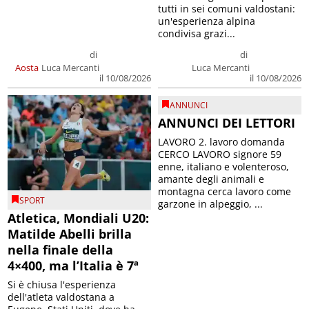
tutti in sei comuni valdostani:
un'esperienza alpina
condivisa grazi...
di
di
Aosta
Luca Mercanti
Luca Mercanti
il 10/08/2026
il 10/08/2026
ANNUNCI
ANNUNCI DEI LETTORI
LAVORO 2. lavoro domanda
CERCO LAVORO signore 59
enne, italiano e volenteroso,
amante degli animali e
montagna cerca lavoro come
SPORT
garzone in alpeggio, ...
Atletica, Mondiali U20:
Matilde Abelli brilla
nella finale della
4×400, ma l’Italia è 7ª
Si è chiusa l'esperienza
dell'atleta valdostana a