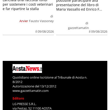
possibile partecipare alla
per sostenere i costi veterinari
presentazione del libro di
e far ripartire la stalla
Maria Vassallo ed Enrico F...
di
Arvier
Fausto Vassoney
di
gazzettamatin
il 09/08/2026
il 09/08/2026
Quotidiano online Iscrizione al Tribunale di Aosta n.
8/2012
Autorizzazione del 13/12/2012
www.gazzettamatin.com
Editore
LG PRESSE S.R.L.
via Festaz, 52 11100 AOSTA