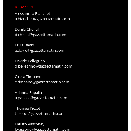
REDAZIONE
Alessandro Bianchet
a.bianchet@gazzettamatin.com
Danila Chenal
d.chenal@gazzettamatin.com
Erika David
e.david@gazzettamatin.com
Davide Pellegrino
d.pellegrino@gazzettamatin.com
Cinzia Timpano
c.timpano@gazzettamatin.com
Arianna Papalia
a.papalia@gazzettamatin.com
Thomas Piccot
t.piccot@gazzettamatin.com
Fausto Vassoney
f.vassoney@gazzettamatin.com