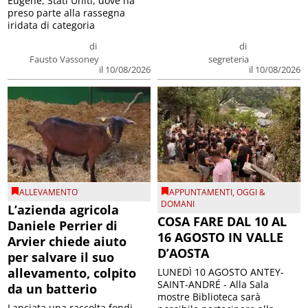
Eugene, Stati Uniti, dove ha
preso parte alla rassegna
iridata di categoria
di
di
Fausto Vassoney
segreteria
il 10/08/2026
il 10/08/2026
ALLEVAMENTO
APPUNTAMENTI
,
OGGI &
DOMANI
L’azienda agricola
COSA FARE DAL 10 AL
Daniele Perrier di
16 AGOSTO IN VALLE
Arvier chiede aiuto
D’AOSTA
per salvare il suo
allevamento, colpito
LUNEDÌ 10 AGOSTO ANTEY-
SAINT-ANDRÉ - Alla Sala
da un batterio
mostre Biblioteca sarà
Lanciata una raccolta fondi