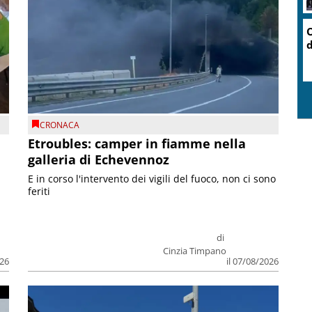
O
d
CRONACA
Etroubles: camper in fiamme nella
galleria di Echevennoz
E in corso l'intervento dei vigili del fuoco, non ci sono
feriti
di
Cinzia Timpano
026
il 07/08/2026