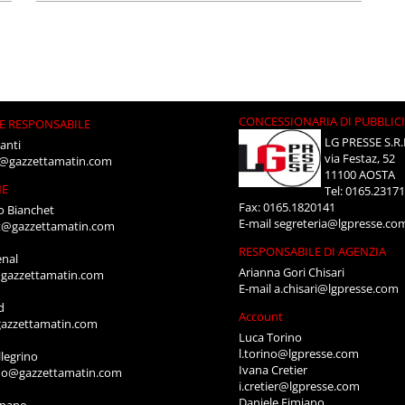
CONCESSIONARIA DI PUBBLIC
E RESPONSABILE
LG PRESSE S.R.
anti
via Festaz, 52
i@gazzettamatin.com
11100 AOSTA
NE
Tel: 0165.2317
Fax: 0165.1820141
o Bianchet
E-mail
segreteria@lgpresse.co
t@gazzettamatin.com
RESPONSABILE DI AGENZIA
enal
Arianna Gori Chisari
gazzettamatin.com
E-mail
a.chisari@lgpresse.com
d
Account
azzettamatin.com
Luca Torino
l.torino@lgpresse.com
legrino
Ivana Cretier
ino@gazzettamatin.com
i.cretier@lgpresse.com
Daniele Fimiano