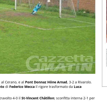
1 al Cerano, e al
Pont Donnaz Hône Arnad
, 3-2 a Rivarolo.
oto
di
Federico Mecca
il rigore trasformato da
Luca
travolto 4-0 il
St-Vincent Châtillon
; sconfitta interna 2-1 per