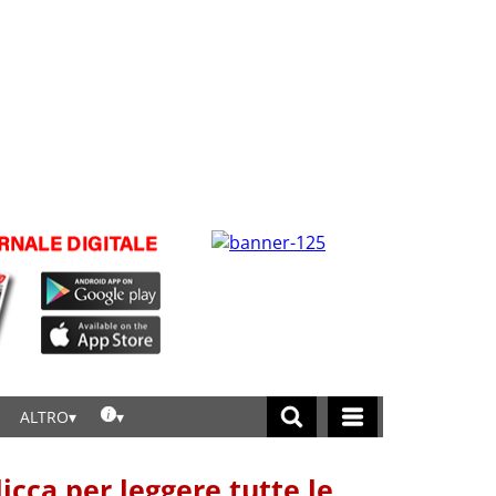
ALTRO
licca per leggere tutte le