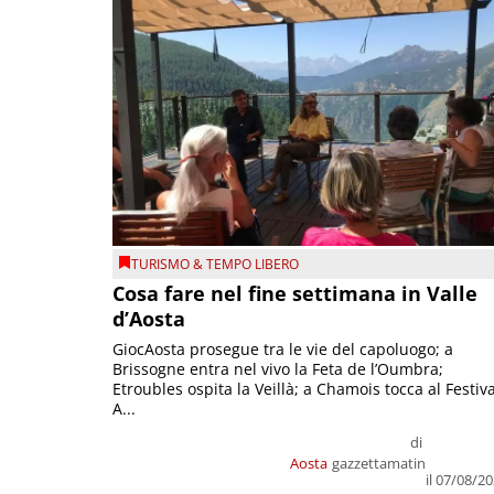
TURISMO & TEMPO LIBERO
Cosa fare nel fine settimana in Valle
d’Aosta
GiocAosta prosegue tra le vie del capoluogo; a
Brissogne entra nel vivo la Feta de l’Oumbra;
Etroubles ospita la Veillà; a Chamois tocca al Festiva
A...
di
Aosta
gazzettamatin
il 07/08/2