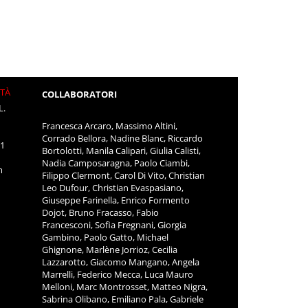
ITÀ
COLLABORATORI
L.
Francesca Arcaro, Massimo Altini,
Corrado Bellora, Nadine Blanc, Riccardo
11
Bortolotti, Manila Calipari, Giulia Calisti,
Nadia Camposaragna, Paolo Ciambi,
m
Filippo Clermont, Carol Di Vito, Christian
Leo Dufour, Christian Evaspasiano,
Giuseppe Farinella, Enrico Formento
Dojot, Bruno Fracasso, Fabio
Francesconi, Sofia Fregnani, Giorgia
Gambino, Paolo Gatto, Michael
Ghignone, Marlène Jorrioz, Cecilia
Lazzarotto, Giacomo Mangano, Angela
Marrelli, Federico Mecca, Luca Mauro
Melloni, Marc Montrosset, Matteo Nigra,
Sabrina Olibano, Emiliano Pala, Gabriele