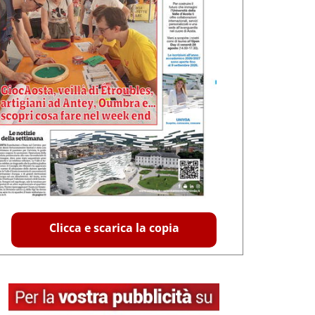
Clicca e scarica la copia