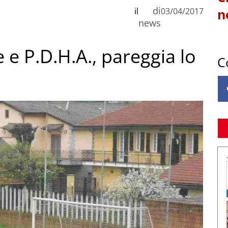
di
il
03/04/2017
n
news
 e P.D.H.A., pareggia lo
C