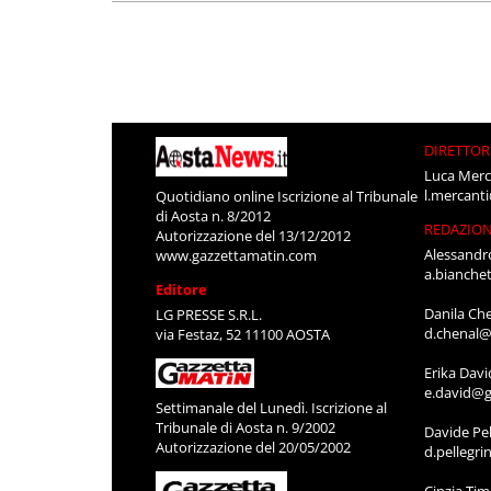
DIRETTOR
Luca Merc
l.mercant
Quotidiano online Iscrizione al Tribunale
di Aosta n. 8/2012
REDAZIO
Autorizzazione del 13/12/2012
Alessandr
www.gazzettamatin.com
a.bianche
Editore
Danila Ch
LG PRESSE S.R.L.
d.chenal@
via Festaz, 52 11100 AOSTA
Erika Davi
e.david@g
Settimanale del Lunedì. Iscrizione al
Tribunale di Aosta n. 9/2002
Davide Pel
Autorizzazione del 20/05/2002
d.pellegr