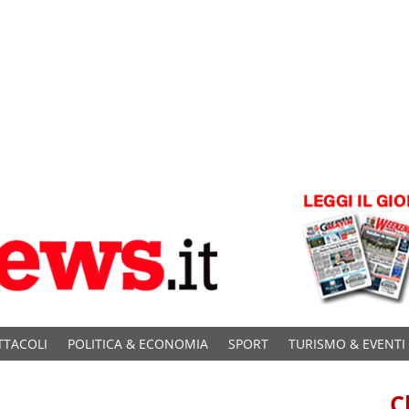
TTACOLI
POLITICA & ECONOMIA
SPORT
TURISMO & EVENTI
C