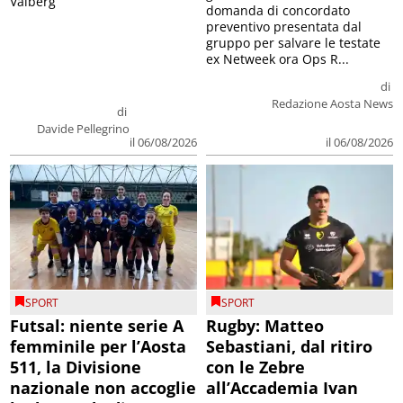
Valberg
domanda di concordato
preventivo presentata dal
gruppo per salvare le testate
ex Netweek ora Ops R...
di
Redazione Aosta News
di
Davide Pellegrino
il 06/08/2026
il 06/08/2026
SPORT
SPORT
Futsal: niente serie A
Rugby: Matteo
femminile per l’Aosta
Sebastiani, dal ritiro
511, la Divisione
con le Zebre
nazionale non accoglie
all’Accademia Ivan