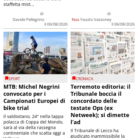
staffetta mist...
di
di
Davide Pellegrino
Nus
Fausto Vassoney
il 06/08/2026
il 06/08/2026
SPORT
CRONACA
MTB: Michel Negrini
Terremoto editoria: il
convocato per i
Tribunale boccia il
Campionati Europei di
concordato delle
bike trial
testate Ops (ex
Netweek); si dimette
Il valdostano, 24° nella tappa
l’ad
polacca di Coppa del Mondo,
sarà al via della rassegna
Il Tribunale di Lecco ha
continentale che scatta oggi a
giudicato inammissibile la