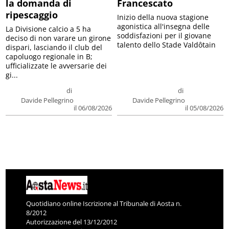
la domanda di
Francescato
ripescaggio
Inizio della nuova stagione
agonistica all'insegna delle
La Divisione calcio a 5 ha
soddisfazioni per il giovane
deciso di non varare un girone
talento dello Stade Valdôtain
dispari, lasciando il club del
capoluogo regionale in B;
ufficializzate le avversarie dei
gi...
di
di
Davide Pellegrino
Davide Pellegrino
il 06/08/2026
il 05/08/2026
Quotidiano online Iscrizione al Tribunale di Aosta n.
8/2012
Autorizzazione del 13/12/2012