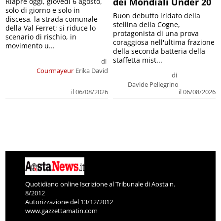
dei Mondiali Under 20
Riapre oggi, giovedì 6 agosto,
solo di giorno e solo in
Buon debutto iridato della
discesa, la strada comunale
stellina della Cogne,
della Val Ferret; si riduce lo
protagonista di una prova
scenario di rischio, in
coraggiosa nell'ultima frazione
movimento u...
della seconda batteria della
staffetta mist...
di
Courmayeur
Erika David
di
Davide Pellegrino
il 06/08/2026
il 06/08/2026
Quotidiano online Iscrizione al Tribunale di Aosta n.
8/2012
Autorizzazione del 13/12/2012
www.gazzettamatin.com