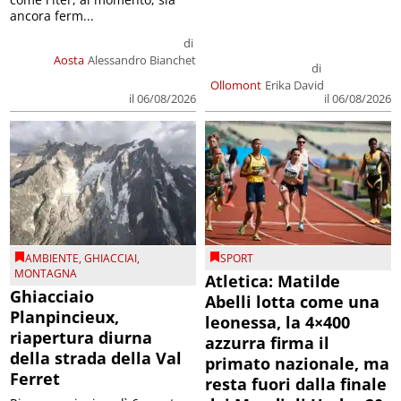
ancora ferm...
di
Aosta
Alessandro Bianchet
di
Ollomont
Erika David
il 06/08/2026
il 06/08/2026
AMBIENTE
,
GHIACCIAI
,
SPORT
MONTAGNA
Atletica: Matilde
Ghiacciaio
Abelli lotta come una
Planpincieux,
leonessa, la 4×400
riapertura diurna
azzurra firma il
della strada della Val
primato nazionale, ma
Ferret
resta fuori dalla finale