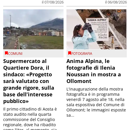
il 07/08/2026
il 06/08/2026
COMUNI
FOTOGRAFIA
Supermercato al
Anima Alpina, le
Quartiere Dora, il
fotografie di Ilenia
sindaco: «Progetto
Noussan in mostra a
sarà valutato con
Ollomont
grande rigore, sulla
L'inaugurazione della mostra
base dell’interesse
fotografica è in programma
venerdì 7 agosto alle 18, nella
pubblico»
sala espositiva del Comune di
Il primo cittadino di Aosta è
Ollomont; le immagini esposte
stato audito nella quarta
sa...
commissione del Consiglio
regionale, dove ha ribadito
come l'iter, al momento, sia