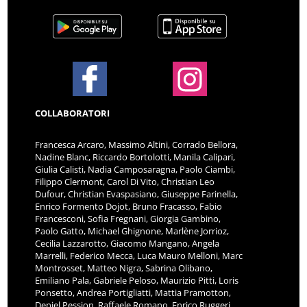
COLLABORATORI
Francesca Arcaro, Massimo Altini, Corrado Bellora,
Nadine Blanc, Riccardo Bortolotti, Manila Calipari,
Giulia Calisti, Nadia Camposaragna, Paolo Ciambi,
Filippo Clermont, Carol Di Vito, Christian Leo
Dufour, Christian Evaspasiano, Giuseppe Farinella,
Enrico Formento Dojot, Bruno Fracasso, Fabio
Francesconi, Sofia Fregnani, Giorgia Gambino,
Paolo Gatto, Michael Ghignone, Marlène Jorrioz,
Cecilia Lazzarotto, Giacomo Mangano, Angela
Marrelli, Federico Mecca, Luca Mauro Melloni, Marc
Montrosset, Matteo Nigra, Sabrina Olibano,
Emiliano Pala, Gabriele Peloso, Maurizio Pitti, Loris
Ponsetto, Andrea Portigliatti, Mattia Pramotton,
Deniel Pession, Raffaele Romano, Enrico Ruggeri,