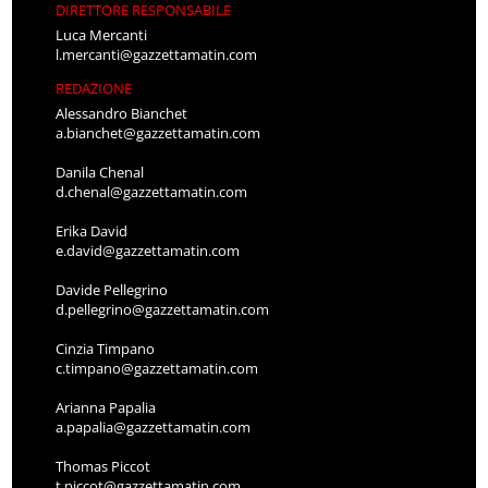
DIRETTORE RESPONSABILE
Luca Mercanti
l.mercanti@gazzettamatin.com
REDAZIONE
Alessandro Bianchet
a.bianchet@gazzettamatin.com
Danila Chenal
d.chenal@gazzettamatin.com
Erika David
e.david@gazzettamatin.com
Davide Pellegrino
d.pellegrino@gazzettamatin.com
Cinzia Timpano
c.timpano@gazzettamatin.com
Arianna Papalia
a.papalia@gazzettamatin.com
Thomas Piccot
t.piccot@gazzettamatin.com