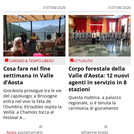
il 07/08/2026
il 07/08/2026
TURISMO & TEMPO LIBERO
ATTUALITA'
Cosa fare nel fine
Corpo forestale della
settimana in Valle
Valle d’Aosta: 12 nuovi
d’Aosta
agenti in servizio in 8
stazioni
GiocAosta prosegue tra le vie
del capoluogo; a Brissogne
Questa mattina, a palazzo
entra nel vivo la Feta de
regionale, si è tenuta la
l’Oumbra; Etroubles ospita la
cerimonia di giuramento
Veillà; a Chamois tocca al
Festival A...
di
di
Aosta
gazzettamatin
ethienne bredy