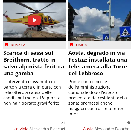
CRONACA
COMUNI
Scarica di sassi sul
Aosta, degrado in via
Breithorn, tratto in
Festaz: installata una
salvo alpinista ferito a
telecamera alla Torre
una gamba
del Lebbroso
L'intervento è avvenuto in
Prime contromosse
parte via terra e in parte con
dell'amministrazione
l'elicottero a causa delle
comunale dopo l'esposto
condizioni meteo. L'alpinista
presentato da residenti della
non ha riportato gravi ferite
zona; promessi anche
maggiori controlli e ulteriori
inter...
di
di
cervinia
Alessandro Bianchet
Aosta
Alessandro Bianchet