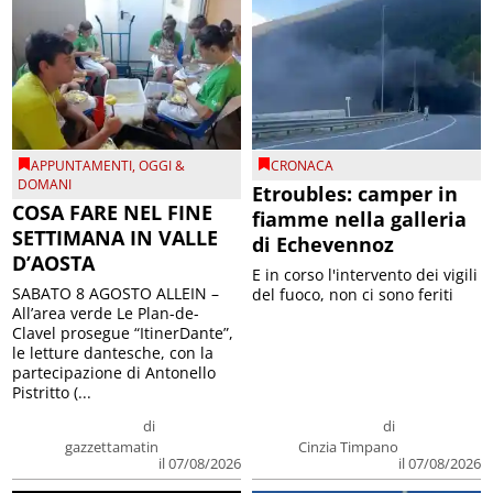
APPUNTAMENTI
,
OGGI &
CRONACA
DOMANI
Etroubles: camper in
COSA FARE NEL FINE
fiamme nella galleria
SETTIMANA IN VALLE
di Echevennoz
D’AOSTA
E in corso l'intervento dei vigili
SABATO 8 AGOSTO ALLEIN –
del fuoco, non ci sono feriti
All’area verde Le Plan-de-
Clavel prosegue “ItinerDante”,
le letture dantesche, con la
partecipazione di Antonello
Pistritto (...
di
di
gazzettamatin
Cinzia Timpano
il 07/08/2026
il 07/08/2026