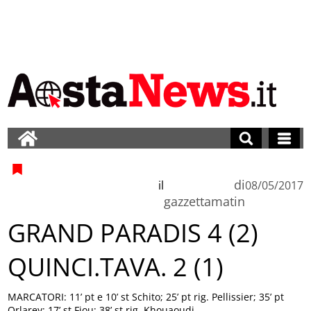
di
il
08/05/2017
gazzettamatin
GRAND PARADIS 4 (2)
QUINCI.TAVA. 2 (1)
MARCATORI: 11’ pt e 10’ st Schito; 25’ pt rig. Pellissier; 35’ pt
Orlarey; 17’ st Fiou; 38’ st rig. Khouaoudi.