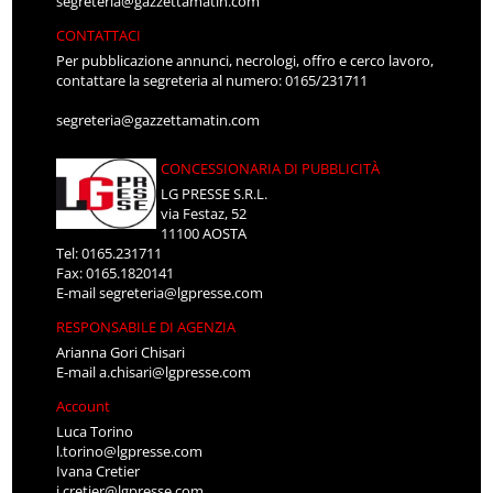
segreteria@gazzettamatin.com
CONTATTACI
Per pubblicazione annunci, necrologi, offro e cerco lavoro,
contattare la segreteria al numero: 0165/231711
segreteria@gazzettamatin.com
CONCESSIONARIA DI PUBBLICITÀ
LG PRESSE S.R.L.
via Festaz, 52
11100 AOSTA
Tel: 0165.231711
Fax: 0165.1820141
E-mail
segreteria@lgpresse.com
RESPONSABILE DI AGENZIA
Arianna Gori Chisari
E-mail
a.chisari@lgpresse.com
Account
Luca Torino
l.torino@lgpresse.com
Ivana Cretier
i.cretier@lgpresse.com