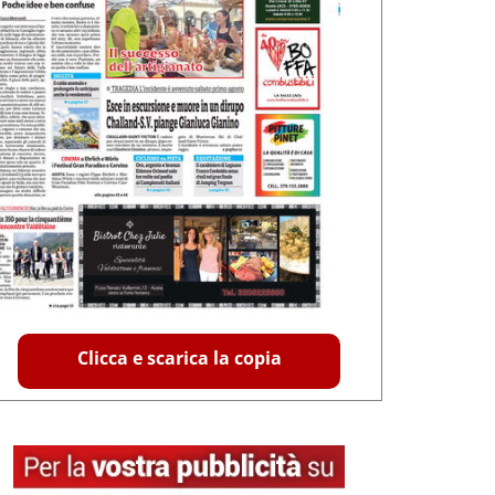
Clicca e scarica la copia