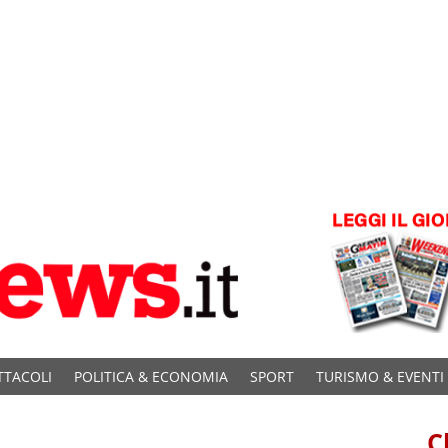
TTACOLI
POLITICA & ECONOMIA
SPORT
TURISMO & EVENTI
C