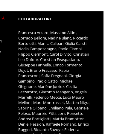
ITÀ
COLLABORATORI
L.
Francesca Arcaro, Massimo Altini,
Corrado Bellora, Nadine Blanc, Riccardo
11
Bortolotti, Manila Calipari, Giulia Calisti,
Nadia Camposaragna, Paolo Ciambi,
m
Filippo Clermont, Carol Di Vito, Christian
Leo Dufour, Christian Evaspasiano,
Giuseppe Farinella, Enrico Formento
Dojot, Bruno Fracasso, Fabio
Francesconi, Sofia Fregnani, Giorgia
Gambino, Paolo Gatto, Michael
Ghignone, Marlène Jorrioz, Cecilia
Lazzarotto, Giacomo Mangano, Angela
Marrelli, Federico Mecca, Luca Mauro
Melloni, Marc Montrosset, Matteo Nigra,
Sabrina Olibano, Emiliano Pala, Gabriele
Peloso, Maurizio Pitti, Loris Ponsetto,
Andrea Portigliatti, Mattia Pramotton,
Deniel Pession, Raffaele Romano, Enrico
Ruggeri, Riccardo Savoye, Federica