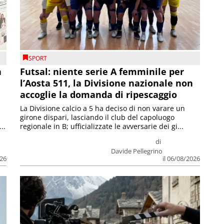
SPORT
a
Futsal: niente serie A femminile per
l’Aosta 511, la Divisione nazionale non
accoglie la domanda di ripescaggio
La Divisione calcio a 5 ha deciso di non varare un
girone dispari, lasciando il club del capoluogo
..
regionale in B; ufficializzate le avversarie dei gi...
di
Davide Pellegrino
026
il 06/08/2026