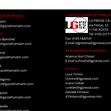
CONCESSIONARIA DI PUBBLIC
E RESPONSABILE
LG PRESSE S.R.
anti
via Festaz, 52
i@gazzettamatin.com
11100 AOSTA
NE
Tel: 0165.2317
Fax: 0165.1820141
o Bianchet
E-mail
segreteria@lgpresse.co
t@gazzettamatin.com
RESPONSABILE DI AGENZIA
enal
Arianna Gori Chisari
gazzettamatin.com
E-mail
a.chisari@lgpresse.com
d
Account
azzettamatin.com
Luca Torino
l.torino@lgpresse.com
legrino
Ivana Cretier
ino@gazzettamatin.com
i.cretier@lgpresse.com
Daniele Fimiano
mpano
d.fimiano@lgpresse.com
o@gazzettamatin.com
apalia
@gazzettamatin.com