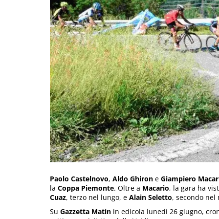
Paolo Castelnovo
,
Aldo Ghiron
e
Giampiero Macar
la
Coppa Piemonte
. Oltre a
Macario
, la gara ha vis
Cuaz
, terzo nel lungo, e
Alain Seletto
, secondo nel
Su
Gazzetta Matin
in edicola lunedì 26 giugno, crona