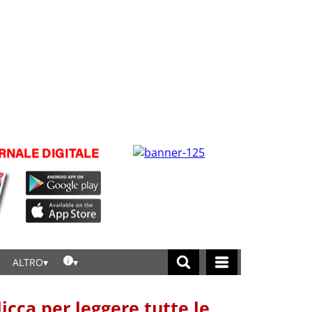
ALTRO
licca per leggere tutte le