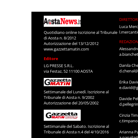
DIRETTOR
Luca Merc
l.mercant
Quotidiano online Iscrizione al Tribunale
di Aosta n. 8/2012
REDAZIO
Autorizzazione del 13/12/2012
Alessandr
www.gazzettamatin.com
a.bianche
Editore
Danila Ch
LG PRESSE S.R.L.
d.chenal@
via Festaz, 52 11100 AOSTA
Erika Davi
e.david@g
Settimanale del Lunedì. Iscrizione al
Tribunale di Aosta n. 9/2002
Davide Pel
Autorizzazione del 20/05/2002
d.pellegr
Cinzia Ti
c.timpan
Settimanale del Sabato. Iscrizione al
Tribunale di Aosta n.4 del 4/10/2016
Arianna P
a.papalia