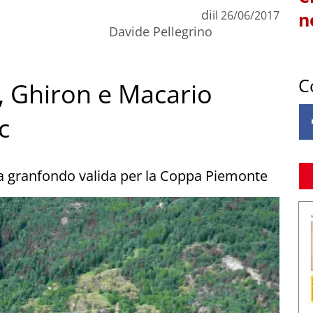
di
il
26/06/2017
n
Davide Pellegrino
C
, Ghiron e Macario
c
la granfondo valida per la Coppa Piemonte