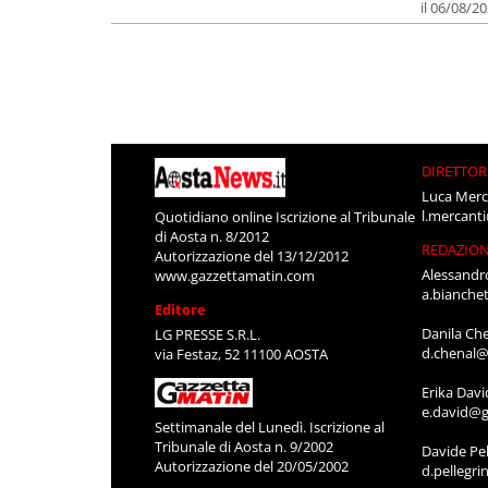
il 06/08/2
DIRETTOR
Luca Merc
l.mercant
Quotidiano online Iscrizione al Tribunale
di Aosta n. 8/2012
REDAZIO
Autorizzazione del 13/12/2012
Alessandr
www.gazzettamatin.com
a.bianche
Editore
Danila Ch
LG PRESSE S.R.L.
d.chenal@
via Festaz, 52 11100 AOSTA
Erika Davi
e.david@g
Settimanale del Lunedì. Iscrizione al
Tribunale di Aosta n. 9/2002
Davide Pel
Autorizzazione del 20/05/2002
d.pellegr