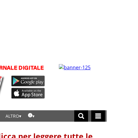
ALTRO
licca per leggere tutte le