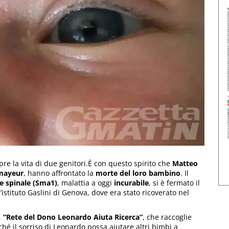
e la vita di due genitori.È con questo spirito che
Matteo
mayeur
, hanno affrontato la
morte del loro bambino
. Il
e spinale (Sma1)
, malattia a oggi
incurabile
, si è fermato il
’istituto Gaslini di Genova, dove era stato ricoverato nel
,
“Rete del Dono Leonardo Aiuta Ricerca”
, che raccoglie
ché il sorriso di Leonardo possa aiutare altri bimbi a