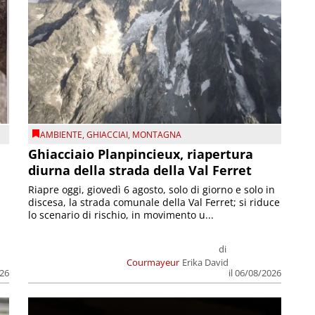
AMBIENTE
,
GHIACCIAI
,
MONTAGNA
Ghiacciaio Planpincieux, riapertura
diurna della strada della Val Ferret
Riapre oggi, giovedì 6 agosto, solo di giorno e solo in
discesa, la strada comunale della Val Ferret; si riduce
lo scenario di rischio, in movimento u...
di
Courmayeur
Erika David
026
il 06/08/2026