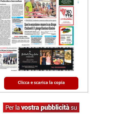
Clicca e scarica la copia