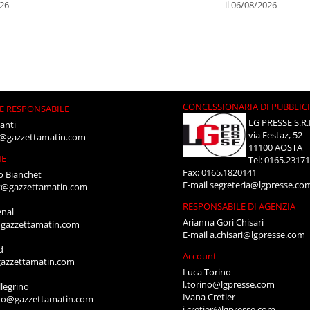
026
il 06/08/2026
CONCESSIONARIA DI PUBBLIC
E RESPONSABILE
LG PRESSE S.R.
anti
via Festaz, 52
i@gazzettamatin.com
11100 AOSTA
NE
Tel: 0165.2317
Fax: 0165.1820141
o Bianchet
E-mail
segreteria@lgpresse.co
t@gazzettamatin.com
RESPONSABILE DI AGENZIA
enal
Arianna Gori Chisari
gazzettamatin.com
E-mail
a.chisari@lgpresse.com
d
Account
azzettamatin.com
Luca Torino
l.torino@lgpresse.com
legrino
Ivana Cretier
ino@gazzettamatin.com
i.cretier@lgpresse.com