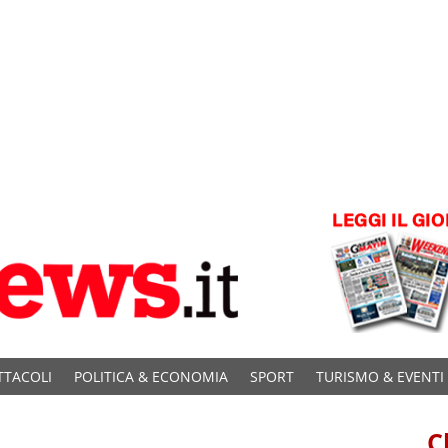
TTACOLI
POLITICA & ECONOMIA
SPORT
TURISMO & EVENTI
C