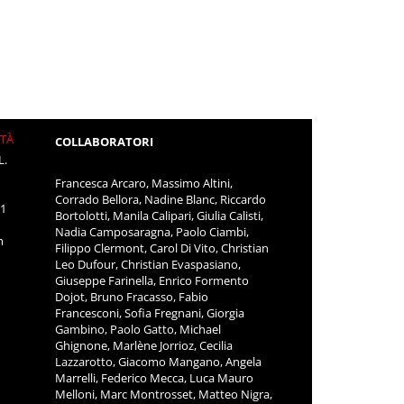
ITÀ
COLLABORATORI
L.
Francesca Arcaro, Massimo Altini,
Corrado Bellora, Nadine Blanc, Riccardo
11
Bortolotti, Manila Calipari, Giulia Calisti,
Nadia Camposaragna, Paolo Ciambi,
m
Filippo Clermont, Carol Di Vito, Christian
Leo Dufour, Christian Evaspasiano,
Giuseppe Farinella, Enrico Formento
Dojot, Bruno Fracasso, Fabio
Francesconi, Sofia Fregnani, Giorgia
Gambino, Paolo Gatto, Michael
Ghignone, Marlène Jorrioz, Cecilia
Lazzarotto, Giacomo Mangano, Angela
Marrelli, Federico Mecca, Luca Mauro
Melloni, Marc Montrosset, Matteo Nigra,