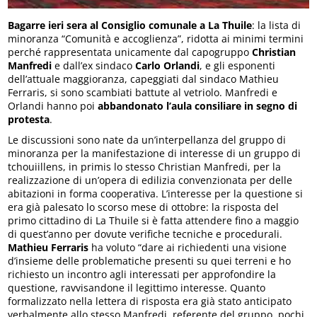
Bagarre ieri sera al Consiglio comunale a La Thuile
: la lista di
minoranza “Comunità e accoglienza”, ridotta ai minimi termini
perché rappresentata unicamente dal capogruppo
Christian
Manfred
i
e dall’ex sindaco
Carlo Orlandi
, e gli esponenti
dell’attuale maggioranza, capeggiati dal sindaco Mathieu
Ferraris, si sono scambiati battute al vetriolo. Manfredi e
Orlandi hanno poi
abbandonato l’aula consiliare in segno di
protesta
.
Le discussioni sono nate da un’interpellanza del gruppo di
minoranza per la manifestazione di interesse di un gruppo di
tchouiillens, in primis lo stesso Christian Manfredi, per la
realizzazione di un’opera di edilizia convenzionata per delle
abitazioni in forma cooperativa. L’interesse per la questione si
era già palesato lo scorso mese di ottobre: la risposta del
primo cittadino di La Thuile si è fatta attendere fino a maggio
di quest’anno per dovute verifiche tecniche e procedurali.
Mathieu Ferraris
ha voluto “dare ai richiedenti una visione
d’insieme delle problematiche presenti su quei terreni e ho
richiesto un incontro agli interessati per approfondire la
questione, ravvisandone il legittimo interesse. Quanto
formalizzato nella lettera di risposta era già stato anticipato
verbalmente allo stesso Manfredi, referente del gruppo, pochi