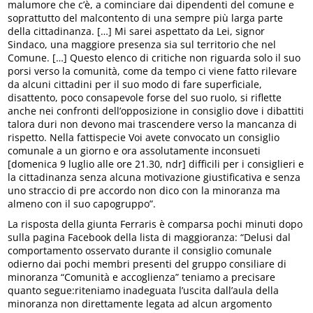
malumore che c’è, a cominciare dai dipendenti del comune e
soprattutto del malcontento di una sempre più larga parte
della cittadinanza. […] Mi sarei aspettato da Lei, signor
Sindaco, una maggiore presenza sia sul territorio che nel
Comune. […] Questo elenco di critiche non riguarda solo il suo
porsi verso la comunità, come da tempo ci viene fatto rilevare
da alcuni cittadini per il suo modo di fare superficiale,
disattento, poco consapevole forse del suo ruolo, si riflette
anche nei confronti dell’opposizione in consiglio dove i dibattiti
talora duri non devono mai trascendere verso la mancanza di
rispetto. Nella fattispecie Voi avete convocato un consiglio
comunale a un giorno e ora assolutamente inconsueti
[domenica 9 luglio alle ore 21.30, ndr] difficili per i consiglieri e
la cittadinanza senza alcuna motivazione giustificativa e senza
uno straccio di pre accordo non dico con la minoranza ma
almeno con il suo capogruppo”.
La risposta della giunta Ferraris è comparsa pochi minuti dopo
sulla pagina Facebook della lista di maggioranza: “Delusi dal
comportamento osservato durante il consiglio comunale
odierno dai pochi membri presenti del gruppo consiliare di
minoranza “Comunità e accoglienza” teniamo a precisare
quanto segue:riteniamo inadeguata l’uscita dall’aula della
minoranza non direttamente legata ad alcun argomento