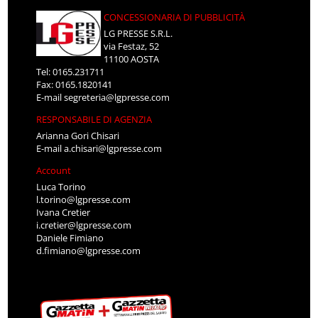
CONCESSIONARIA DI PUBBLICITÀ
LG PRESSE S.R.L.
via Festaz, 52
11100 AOSTA
Tel: 0165.231711
Fax: 0165.1820141
E-mail
segreteria@lgpresse.com
RESPONSABILE DI AGENZIA
Arianna Gori Chisari
E-mail
a.chisari@lgpresse.com
Account
Luca Torino
l.torino@lgpresse.com
Ivana Cretier
i.cretier@lgpresse.com
Daniele Fimiano
d.fimiano@lgpresse.com