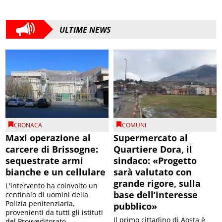
ULTIME NEWS
CRONACA
COMUNI
Maxi operazione al
Supermercato al
carcere di Brissogne:
Quartiere Dora, il
sequestrate armi
sindaco: «Progetto
bianche e un cellulare
sarà valutato con
grande rigore, sulla
L'intervento ha coinvolto un
base dell’interesse
centinaio di uomini della
Polizia penitenziaria,
pubblico»
provenienti da tutti gli istituti
Il primo cittadino di Aosta è
del Provveditorato