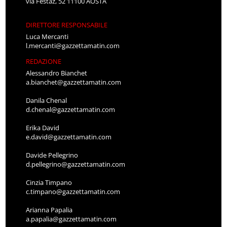
via Festaz, 52 11100 AOSTA
DIRETTORE RESPONSABILE
Luca Mercanti
l.mercanti@gazzettamatin.com
REDAZIONE
Alessandro Bianchet
a.bianchet@gazzettamatin.com
Danila Chenal
d.chenal@gazzettamatin.com
Erika David
e.david@gazzettamatin.com
Davide Pellegrino
d.pellegrino@gazzettamatin.com
Cinzia Timpano
c.timpano@gazzettamatin.com
Arianna Papalia
a.papalia@gazzettamatin.com