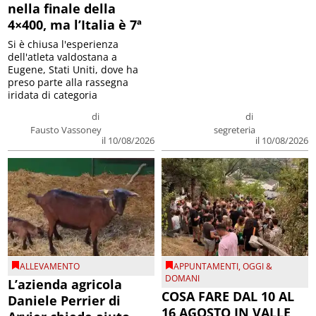
nella finale della
4×400, ma l’Italia è 7ª
Si è chiusa l'esperienza
dell'atleta valdostana a
Eugene, Stati Uniti, dove ha
preso parte alla rassegna
iridata di categoria
di
di
Fausto Vassoney
segreteria
il 10/08/2026
il 10/08/2026
ALLEVAMENTO
APPUNTAMENTI
,
OGGI &
DOMANI
L’azienda agricola
COSA FARE DAL 10 AL
Daniele Perrier di
16 AGOSTO IN VALLE