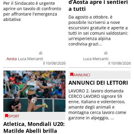
d’Aosta apre i sentieri
Per il Sindacato è urgente
a tutti
aprire un tavolo di confronto
per affrontare l'emergenza
Da agosto a ottobre, è
abitativa
possibile iscriversi a nove
escursioni gratuite e aperte a
tutti in sei comuni valdostani:
un'esperienza alpina
condivisa grazi...
di
di
Aosta
Luca Mercanti
Luca Mercanti
il 10/08/2026
il 10/08/2026
ANNUNCI
ANNUNCI DEI LETTORI
LAVORO 2. lavoro domanda
CERCO LAVORO signore 59
enne, italiano e volenteroso,
amante degli animali e
montagna cerca lavoro come
SPORT
garzone in alpeggio, ...
Atletica, Mondiali U20:
Matilde Abelli brilla