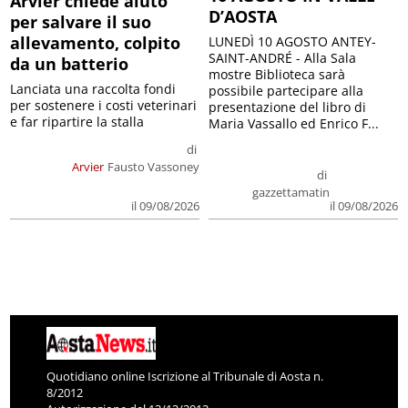
Arvier chiede aiuto
D’AOSTA
per salvare il suo
allevamento, colpito
LUNEDÌ 10 AGOSTO ANTEY-
SAINT-ANDRÉ - Alla Sala
da un batterio
mostre Biblioteca sarà
Lanciata una raccolta fondi
possibile partecipare alla
per sostenere i costi veterinari
presentazione del libro di
e far ripartire la stalla
Maria Vassallo ed Enrico F...
di
Arvier
Fausto Vassoney
di
gazzettamatin
il 09/08/2026
il 09/08/2026
Quotidiano online Iscrizione al Tribunale di Aosta n.
8/2012