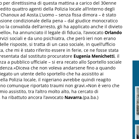
so per direttissima di questa mattina a carico del 30enne
dito quattro agenti della Polizia locale all’interno degli
azza Chanoux ad Aosta.L’uomo – senza fissa dimora – è stato
sione condizionale della pena – dal giudice monocratico
po la convalida dell’arresto, gli ha applicato anche il divieto
lo», ha annunciato il legale di fiducia, l’avvocato
Orlando
rvizi sociali e da uno psichiatra, che però ieri non erano
lle risposte, si tratta di un caso sociale, in quell’ufficio
, che mi è stato riferito essere in ferie, ce ne fosse stata
presentata dal sostituto procuratore
Eugenia Menichetti
, il
za a pubblico ufficiale – si era recato allo Sportello sociale
cadenza.«Diceva che non voleva andarsene fino a quando
piegato un utente dello sportello che ha assistito ai
della Polizia locale, il nigeriano avrebbe quindi reagito
nno comunque riportato traumi non gravi.«Non è vero che
mio assistito, tra l’altro molto alto, ha cercato di
, ha ribattuto ancora l’avvocato
Navarra
.(pa.ba.)