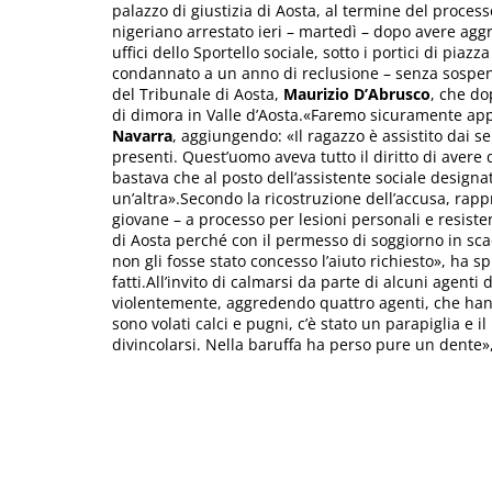
palazzo di giustizia di Aosta, al termine del proces
nigeriano arrestato ieri – martedì – dopo avere aggre
uffici dello Sportello sociale, sotto i portici di pi
condannato a un anno di reclusione – senza sospen
del Tribunale di Aosta,
Maurizio D’Abrusco
, che do
di dimora in Valle d’Aosta.«Faremo sicuramente appel
Navarra
, aggiungendo: «Il ragazzo è assistito dai se
presenti. Quest’uomo aveva tutto il diritto di avere de
bastava che al posto dell’assistente sociale designata
un’altra».Secondo la ricostruzione dell’accusa, rap
giovane – a processo per lesioni personali e resisten
di Aosta perché con il permesso di soggiorno in s
non gli fosse stato concesso l’aiuto richiesto», ha s
fatti.All’invito di calmarsi da parte di alcuni agenti 
violentemente, aggredendo quattro agenti, che ha
sono volati calci e pugni, c’è stato un parapiglia e il 
divincolarsi. Nella baruffa ha perso pure un dente»