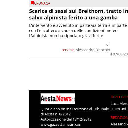
CRONACA
Scarica di sassi sul Breithorn, tratto i
salvo alpinista ferito a una gamba
L'intervento è avvenuto in parte via terra e in parte
con l'elicottero a causa delle condizioni meteo.
L'alpinista non ha riportato gravi ferite
di
cervinia
Alessandro Bianchet
il 07/08/2
DIRETTOR
Luca Merc
l.mercant
Quotidiano online Iscrizione al Tribunale
di Aosta n. 8/2012
REDAZIO
Autorizzazione del 13/12/2012
Alessandr
www.gazzettamatin.com