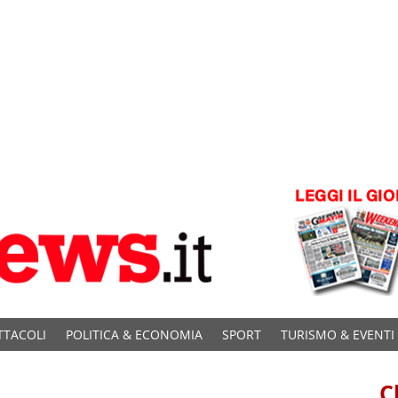
TTACOLI
POLITICA & ECONOMIA
SPORT
TURISMO & EVENTI
C