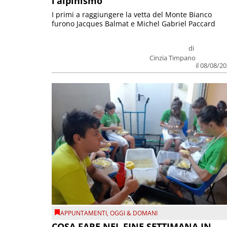
l’alpinismo
I primi a raggiungere la vetta del Monte Bianco
furono Jacques Balmat e Michel Gabriel Paccard
di
Cinzia Timpano
il 08/08/2
APPUNTAMENTI
,
OGGI & DOMANI
COSA FARE NEL FINE SETTIMANA IN