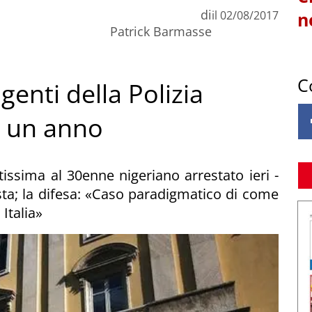
di
il
02/08/2017
n
Patrick Barmasse
C
enti della Polizia
a un anno
issima al 30enne nigeriano arrestato ieri -
osta; la difesa: «Caso paradigmatico di come
Italia»