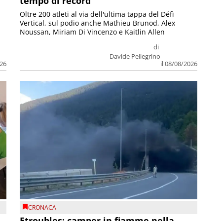
tempo di record
Oltre 200 atleti al via dell'ultima tappa del Défì
Vertical, sul podio anche Mathieu Brunod, Alex
Noussan, Miriam Di Vincenzo e Kaitlin Allen
di
Davide Pellegrino
026
il 08/08/2026
CRONACA
Etroubles: camper in fiamme nella