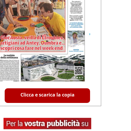
Clicca e scarica la copia