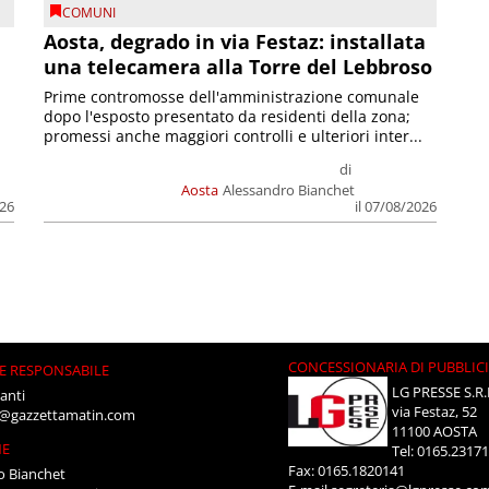
COMUNI
n
Aosta, degrado in via Festaz: installata
una telecamera alla Torre del Lebbroso
Prime contromosse dell'amministrazione comunale
dopo l'esposto presentato da residenti della zona;
promessi anche maggiori controlli e ulteriori inter...
di
Aosta
Alessandro Bianchet
026
il 07/08/2026
CONCESSIONARIA DI PUBBLIC
E RESPONSABILE
LG PRESSE S.R.
anti
via Festaz, 52
i@gazzettamatin.com
11100 AOSTA
NE
Tel: 0165.2317
Fax: 0165.1820141
o Bianchet