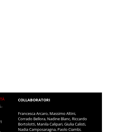
ITÀ
COLLABORATORI
L.
Francesca Arcaro, Massimo Altini,
Corrado Bellora, Nadine Blanc, Riccardo
11
Bortolotti, Manila Calipari, Giulia Calisti,
Nadia Camposaragna, Paolo Ciambi,