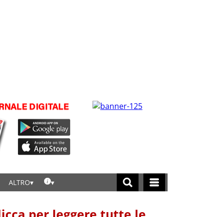
ALTRO
licca per leggere tutte le