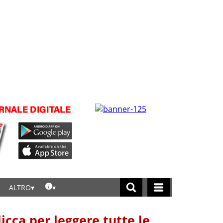
ALTRO
licca per leggere tutte le