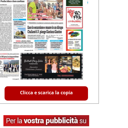
Clicca e scarica la copia