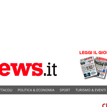
TTACOLI
POLITICA & ECONOMIA
SPORT
TURISMO & EVENTI
C