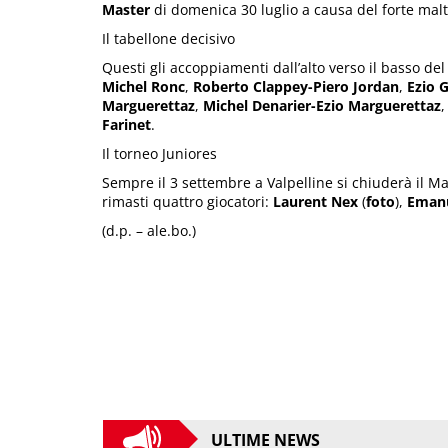
Master
di domenica 30 luglio a causa del forte malte
Il tabellone decisivo
Questi gli accoppiamenti dall’alto verso il basso de
Michel Ronc
,
Roberto Clappey-Piero Jordan
,
Ezio 
Marguerettaz
,
Michel Denarier-Ezio Marguerettaz
Farinet
.
Il torneo Juniores
Sempre il 3 settembre a Valpelline si chiuderà il Ma
rimasti quattro giocatori:
Laurent Nex
(
foto
),
Emanu
(d.p. – ale.bo.)
ULTIME NEWS