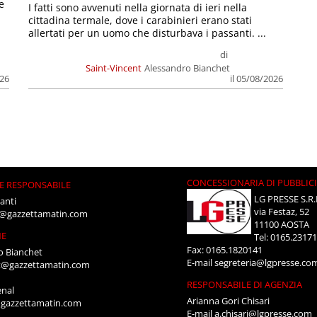
e
I fatti sono avvenuti nella giornata di ieri nella
cittadina termale, dove i carabinieri erano stati
allertati per un uomo che disturbava i passanti. ...
di
Saint-Vincent
Alessandro Bianchet
026
il 05/08/2026
CONCESSIONARIA DI PUBBLIC
E RESPONSABILE
LG PRESSE S.R.
anti
via Festaz, 52
i@gazzettamatin.com
11100 AOSTA
NE
Tel: 0165.2317
Fax: 0165.1820141
o Bianchet
E-mail
segreteria@lgpresse.co
t@gazzettamatin.com
RESPONSABILE DI AGENZIA
enal
Arianna Gori Chisari
gazzettamatin.com
E-mail
a.chisari@lgpresse.com