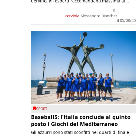
Cervino; gli esperti raccomandano massima at...
di
cervinia
Alessandro Bianchet
il 05/08/2
SPORT
Baseball5: l’Italia conclude al quinto
posto i Giochi del Mediterraneo
Gli azzurri sono stati sconfitti nei quarti di finale