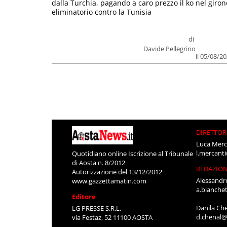
dalla Turchia, pagando a caro prezzo il ko nel giron
eliminatorio contro la Tunisia
di
Davide Pellegrino
il 05/08/2
DIRETTOR
Luca Merc
l.mercant
Quotidiano online Iscrizione al Tribunale
di Aosta n. 8/2012
REDAZIO
Autorizzazione del 13/12/2012
Alessandr
www.gazzettamatin.com
a.bianche
Editore
Danila Ch
LG PRESSE S.R.L.
d.chenal@
via Festaz, 52 11100 AOSTA