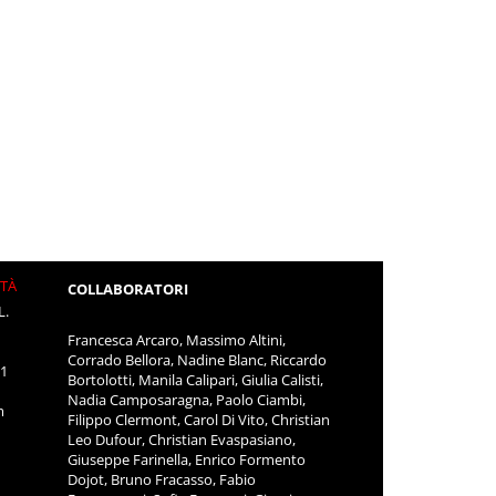
ITÀ
COLLABORATORI
L.
Francesca Arcaro, Massimo Altini,
Corrado Bellora, Nadine Blanc, Riccardo
11
Bortolotti, Manila Calipari, Giulia Calisti,
Nadia Camposaragna, Paolo Ciambi,
m
Filippo Clermont, Carol Di Vito, Christian
Leo Dufour, Christian Evaspasiano,
Giuseppe Farinella, Enrico Formento
Dojot, Bruno Fracasso, Fabio