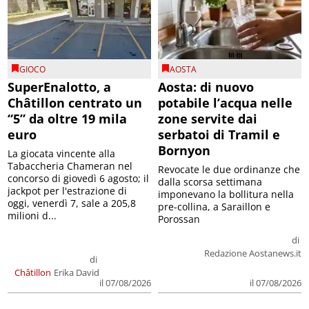
GIOCO
AOSTA
SuperEnalotto, a
Aosta: di nuovo
Châtillon centrato un
potabile l’acqua nelle
“5” da oltre 19 mila
zone servite dai
euro
serbatoi di Tramil e
Bornyon
La giocata vincente alla
Tabaccheria Chameran nel
Revocate le due ordinanze che
concorso di giovedì 6 agosto; il
dalla scorsa settimana
jackpot per l'estrazione di
imponevano la bollitura nella
oggi, venerdì 7, sale a 205,8
pre-collina, a Saraillon e
milioni d...
Porossan
di
Redazione Aostanews.it
di
Châtillon
Erika David
il 07/08/2026
il 07/08/2026