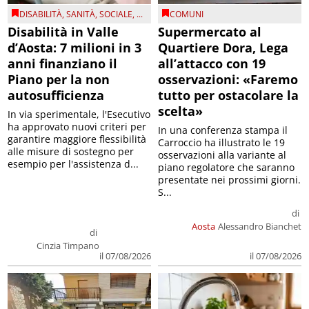
DISABILITÀ
,
SANITÀ
,
SOCIALE
, ...
COMUNI
Disabilità in Valle
Supermercato al
d’Aosta: 7 milioni in 3
Quartiere Dora, Lega
anni finanziano il
all’attacco con 19
Piano per la non
osservazioni: «Faremo
autosufficienza
tutto per ostacolare la
scelta»
In via sperimentale, l'Esecutivo
ha approvato nuovi criteri per
In una conferenza stampa il
garantire maggiore flessibilità
Carroccio ha illustrato le 19
alle misure di sostegno per
osservazioni alla variante al
esempio per l'assistenza d...
piano regolatore che saranno
presentate nei prossimi giorni.
S...
di
Aosta
Alessandro Bianchet
di
Cinzia Timpano
il 07/08/2026
il 07/08/2026