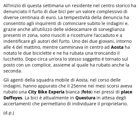
All’inizio di questa settimana un residente nel centro storico ha
denunciato il furto di due bici per un valore complessivo di
diverse centinaia di euro. La tempestività della denuncia ha
consentito agli inquirenti di cominciare subito le indagini e,
grazie anche all’utilizzo delle videocamare di sorveglianza
presenti in zona, sono riusciti a ricostruire l’accaduto e a
indentificare gli autori del furto. Uno dei due giovani, intorno
alle 4 del mattino, mentre camminava in centro ad
Aosta
ha
notato le due biciclette e ne ha rubata una troncando il
lucchetto. Dopo circa un’ora lo stesso soggetto è tornato sul
posto con un complice, assieme al quale ha rubato anche la
seconda.
Gli agenti della squadra mobile di Aosta, nel corso delle
indagini, hanno appurato che il 25enne nei mesi scorsi aveva
rubato una
City Bike Experia
bianca (
foto
) nei pressi di
place
Deffeyes
. La bici è attualmente in
Questura
in attesa degli
accertamenti che permettano di individuare il proprietario.
(d.p.)