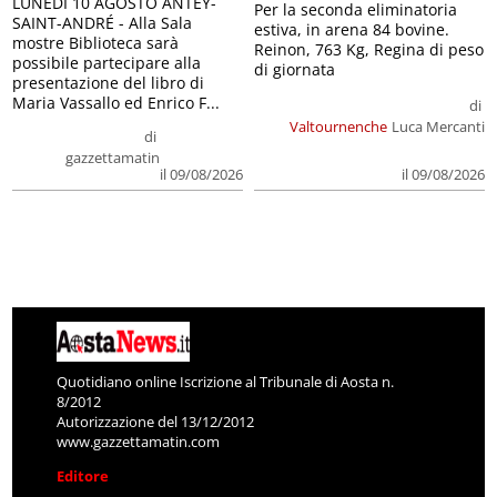
LUNEDÌ 10 AGOSTO ANTEY-
Per la seconda eliminatoria
SAINT-ANDRÉ - Alla Sala
estiva, in arena 84 bovine.
mostre Biblioteca sarà
Reinon, 763 Kg, Regina di peso
possibile partecipare alla
di giornata
presentazione del libro di
Maria Vassallo ed Enrico F...
di
Valtournenche
Luca Mercanti
di
gazzettamatin
il 09/08/2026
il 09/08/2026
Quotidiano online Iscrizione al Tribunale di Aosta n.
8/2012
Autorizzazione del 13/12/2012
www.gazzettamatin.com
Editore