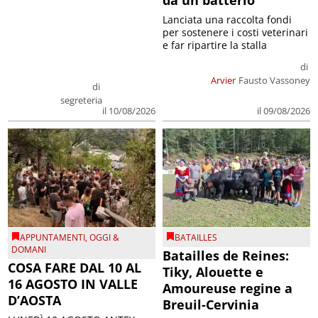
da un batterio
Lanciata una raccolta fondi
per sostenere i costi veterinari
e far ripartire la stalla
di
Arvier
Fausto Vassoney
di
segreteria
il 09/08/2026
il 10/08/2026
APPUNTAMENTI
,
OGGI &
BATAILLES
DOMANI
Batailles de Reines:
COSA FARE DAL 10 AL
Tiky, Alouette e
16 AGOSTO IN VALLE
Amoureuse regine a
D’AOSTA
Breuil-Cervinia