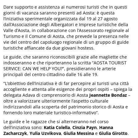
Dare supporto e assistenza ai numerosi turisti che in questi
giorni di vacanza saranno presenti ad Aosta: è questa
l’iniziativa sperimentale organizzata dal 19 al 27 agosto
dall’Associazione degli Albergatori e Imprese turistiche della
Valle d’Aosta, in collaborazione con l’Assessorato regionale al
Turismo e il Comune di Aosta, che prevede la presenza nelle
vie del centro del capoluogo regionale di un gruppo di guide
turistiche affiancate da due giovani hostess.
Le guide, che saranno riconoscibili grazie alle magliette che
indosseranno e che riporteranno la scritta “AOSTA TOURIST
SERVICE: CAN WE HELP YOU?”, presidieranno le arterie
principali del centro cittadino dalle 16 alle 19.
“L’obiettivo dell’iniziativa è di far percepire ai turisti una città
accogliente e attenta alle esigenze dei propri ospiti – spiega la
delegata Adava di comprensorio di Aosta
Jeannette Bondaz
–
oltre a valorizzare ulteriormente l’aspetto culturale
indirizzandoli alla scoperta del patrimonio storico di Aosta e
fornendo loro materiale turistico-informativo”.
Le guide e le ragazze che si alterneranno nel corso
dell’iniziativa sono:
Katia Colella
,
Cinzia Payn
,
Hanna
Zacharczyk
,
Yulia Uzvikova
,
Giulia Messina
e
Giulia Girotto
.