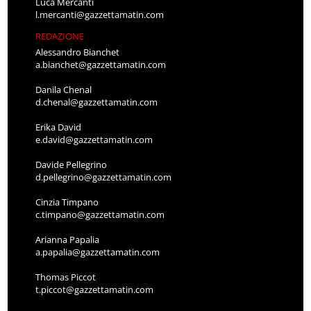
Luca Mercanti
l.mercanti@gazzettamatin.com
REDAZIONE
Alessandro Bianchet
a.bianchet@gazzettamatin.com
Danila Chenal
d.chenal@gazzettamatin.com
Erika David
e.david@gazzettamatin.com
Davide Pellegrino
d.pellegrino@gazzettamatin.com
Cinzia Timpano
c.timpano@gazzettamatin.com
Arianna Papalia
a.papalia@gazzettamatin.com
Thomas Piccot
t.piccot@gazzettamatin.com