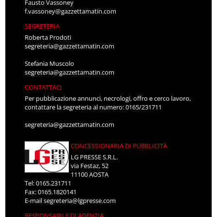
Fausto Vassoney
f.vassoney@gazzettamatin.com
SEGRETERIA
Roberta Prodoti
segreteria@gazzettamatin.com
Stefania Muscolo
segreteria@gazzettamatin.com
CONTATTACI
Per pubblicazione annunci, necrologi, offro e cerco lavoro,
contattare la segreteria al numero: 0165/231711
segreteria@gazzettamatin.com
CONCESSIONARIA DI PUBBLICITÀ
LG PRESSE S.R.L.
via Festaz, 52
11100 AOSTA
Tel: 0165.231711
Fax: 0165.1820141
E-mail
segreteria@lgpresse.com
RESPONSABILE DI AGENZIA