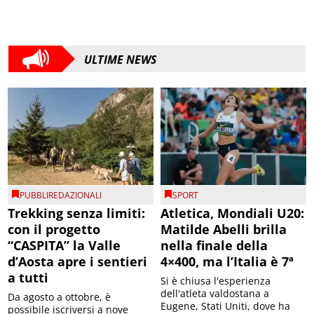
ULTIME NEWS
PUBBLIREDAZIONALI
SPORT
Trekking senza limiti:
Atletica, Mondiali U20:
con il progetto
Matilde Abelli brilla
“CASPITA” la Valle
nella finale della
d’Aosta apre i sentieri
4×400, ma l’Italia è 7ª
a tutti
Si è chiusa l'esperienza
dell'atleta valdostana a
Da agosto a ottobre, è
Eugene, Stati Uniti, dove ha
possibile iscriversi a nove