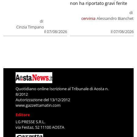
non ha riportato gravi ferite
di
cervinia
Alessandro Bianchet
di
Cinzia Timpano
il 07/08/2026
il 07/08/2026
Quotidiano online Iscrizione al Tribunale di Aosta n.
8/2012
Autorizzazione del 13/12/2012
www.gazzettamatin.com
Editore
LG PRESSE S.R.L.
via Festaz, 52 11100 AOSTA