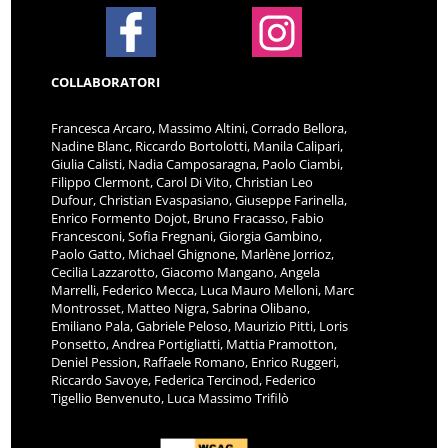
COLLABORATORI
Francesca Arcaro, Massimo Altini, Corrado Bellora,
Nadine Blanc, Riccardo Bortolotti, Manila Calipari,
Giulia Calisti, Nadia Camposaragna, Paolo Ciambi,
Filippo Clermont, Carol Di Vito, Christian Leo
Dufour, Christian Evaspasiano, Giuseppe Farinella,
Enrico Formento Dojot, Bruno Fracasso, Fabio
Francesconi, Sofia Fregnani, Giorgia Gambino,
Paolo Gatto, Michael Ghignone, Marlène Jorrioz,
Cecilia Lazzarotto, Giacomo Mangano, Angela
Marrelli, Federico Mecca, Luca Mauro Melloni, Marc
Montrosset, Matteo Nigra, Sabrina Olibano,
Emiliano Pala, Gabriele Peloso, Maurizio Pitti, Loris
Ponsetto, Andrea Portigliatti, Mattia Pramotton,
Deniel Pession, Raffaele Romano, Enrico Ruggeri,
Riccardo Savoye, Federica Tercinod, Federico
Tigellio Benvenuto, Luca Massimo Trifilò