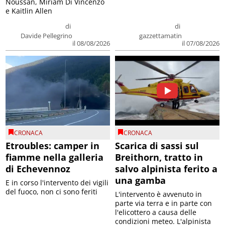
Noussan, Miriam Di Vincenzo
e Kaitlin Allen
di
di
Davide Pellegrino
gazzettamatin
il 08/08/2026
il 07/08/2026
CRONACA
CRONACA
Etroubles: camper in
Scarica di sassi sul
fiamme nella galleria
Breithorn, tratto in
di Echevennoz
salvo alpinista ferito a
una gamba
E in corso l'intervento dei vigili
del fuoco, non ci sono feriti
L'intervento è avvenuto in
parte via terra e in parte con
l'elicottero a causa delle
condizioni meteo. L'alpinista