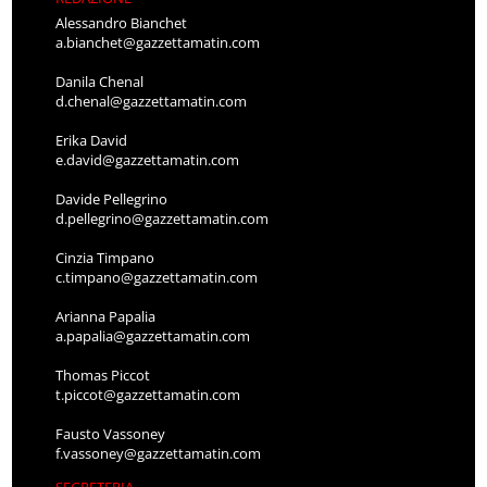
Alessandro Bianchet
a.bianchet@gazzettamatin.com
Danila Chenal
d.chenal@gazzettamatin.com
Erika David
e.david@gazzettamatin.com
Davide Pellegrino
d.pellegrino@gazzettamatin.com
Cinzia Timpano
c.timpano@gazzettamatin.com
Arianna Papalia
a.papalia@gazzettamatin.com
Thomas Piccot
t.piccot@gazzettamatin.com
Fausto Vassoney
f.vassoney@gazzettamatin.com
SEGRETERIA