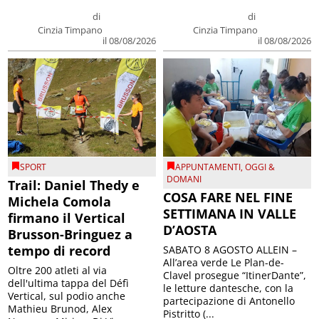
di
di
Cinzia Timpano
Cinzia Timpano
il 08/08/2026
il 08/08/2026
SPORT
APPUNTAMENTI
,
OGGI &
DOMANI
Trail: Daniel Thedy e
COSA FARE NEL FINE
Michela Comola
SETTIMANA IN VALLE
firmano il Vertical
D’AOSTA
Brusson-Bringuez a
tempo di record
SABATO 8 AGOSTO ALLEIN –
All’area verde Le Plan-de-
Oltre 200 atleti al via
Clavel prosegue “ItinerDante”,
dell'ultima tappa del Défì
le letture dantesche, con la
Vertical, sul podio anche
partecipazione di Antonello
Mathieu Brunod, Alex
Pistritto (...