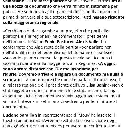
valdôtaine
. Le
tre forze politiche
sono arrivate alla
stesura di
una bozza di documento
che verrà rifinito in settimana per
poi essere sottoposto agli organismi dei rispettivi movimenti
prima di arrivare alla sua sottoscrizione.
Tutti negano ricadute
sulla maggioranza regionale
.
«Cerchiamo di dare gambe a un progetto che porti alle
politiche e alle regionali» ha commentato il presidente
dell’Union valdôtaine
Ennio Pastoret
.
Alexis Vallet
ha
confermato che Alpe resta della partita «per parlare non
dell’attualità ma del federalismo del domani» e ribadisce:
«secondo quanto emerso da questo tavolo politico non ci
saarnno ricadute sulla maggioranza in Regione». «
A oggi ci
sono ancora distanze con l’Uv ma lavoriamo per
ridurle.
Dovremo arrivare a siglare un documento ma nulla è
scontato
». A confermare che non si è parlato di nuovi assetti
a Palazzo regionale è il presidente dell’Uvp
Elisa Bonin
: «Non è
stato oggetto di questa riunione che è stata incentrata sugli
aspetti politici e non amministrativi». Aggiunge: «Siamo molti
vicini all’intesa e in settimana ci vedremo per le rifiniture al
documento».
Luciano Saraillon
in raprresentanza di Mouv’ ha lasciato il
tavolo con anticipo: «Avremmo voluto la convocazione degli
Etats généarux des automistes per avere un confronto con la