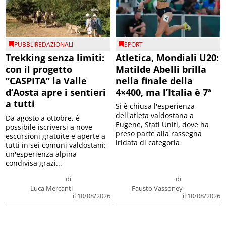
PUBBLIREDAZIONALI
SPORT
Trekking senza limiti:
Atletica, Mondiali U20:
con il progetto
Matilde Abelli brilla
“CASPITA” la Valle
nella finale della
d’Aosta apre i sentieri
4×400, ma l’Italia è 7ª
a tutti
Si è chiusa l'esperienza
dell'atleta valdostana a
Da agosto a ottobre, è
Eugene, Stati Uniti, dove ha
possibile iscriversi a nove
preso parte alla rassegna
escursioni gratuite e aperte a
iridata di categoria
tutti in sei comuni valdostani:
un'esperienza alpina
condivisa grazi...
di
di
Luca Mercanti
Fausto Vassoney
il 10/08/2026
il 10/08/2026