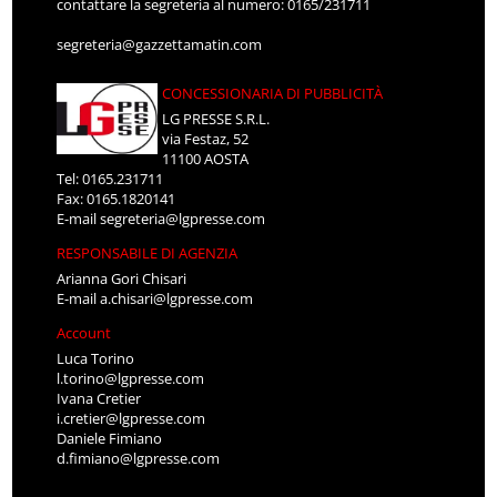
contattare la segreteria al numero: 0165/231711
segreteria@gazzettamatin.com
CONCESSIONARIA DI PUBBLICITÀ
LG PRESSE S.R.L.
via Festaz, 52
11100 AOSTA
Tel: 0165.231711
Fax: 0165.1820141
E-mail
segreteria@lgpresse.com
RESPONSABILE DI AGENZIA
Arianna Gori Chisari
E-mail
a.chisari@lgpresse.com
Account
Luca Torino
l.torino@lgpresse.com
Ivana Cretier
i.cretier@lgpresse.com
Daniele Fimiano
d.fimiano@lgpresse.com