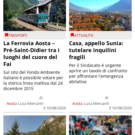
TRASPORTI
ATTUALITA'
La Ferrovia Aosta –
Casa, appello Sunia:
Pré-Saint-Didier tra i
tutelare inquilini
luoghi del cuore del
fragili
Fai
Per il Sindacato è urgente
aprire un tavolo di confronto
Sul sito del Fondo Ambiente
per affrontare l'emergenza
Italiano è possibile votare per
abitativa
la storica linea inattiva dal 24
dicembre 2015
di
di
Aosta
Luca Mercanti
Aosta
Luca Mercanti
il 10/08/2026
il 10/08/2026