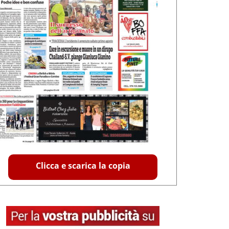
Clicca e scarica la copia