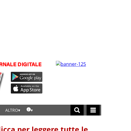
ALTRO
licca per leggere tutte le