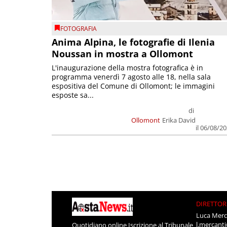
FOTOGRAFIA
Anima Alpina, le fotografie di Ilenia
Noussan in mostra a Ollomont
L'inaugurazione della mostra fotografica è in
programma venerdì 7 agosto alle 18, nella sala
espositiva del Comune di Ollomont; le immagini
esposte sa...
di
Ollomont
Erika David
il 06/08/2
DIRETTOR
Luca Merc
l.mercant
Quotidiano online Iscrizione al Tribunale