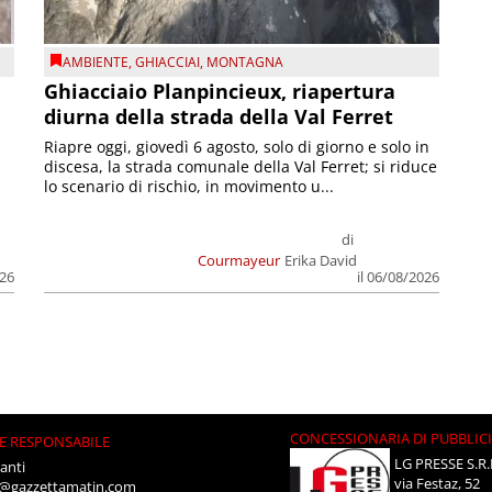
AMBIENTE
,
GHIACCIAI
,
MONTAGNA
Ghiacciaio Planpincieux, riapertura
diurna della strada della Val Ferret
Riapre oggi, giovedì 6 agosto, solo di giorno e solo in
discesa, la strada comunale della Val Ferret; si riduce
lo scenario di rischio, in movimento u...
di
Courmayeur
Erika David
026
il 06/08/2026
CONCESSIONARIA DI PUBBLIC
E RESPONSABILE
LG PRESSE S.R.
anti
via Festaz, 52
i@gazzettamatin.com