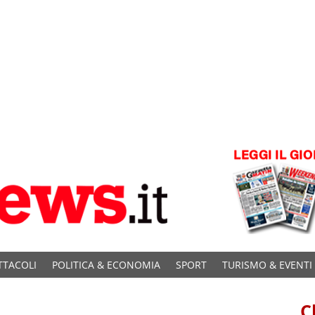
TTACOLI
POLITICA & ECONOMIA
SPORT
TURISMO & EVENTI
C