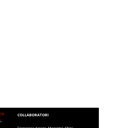
ITÀ
COLLABORATORI
L.