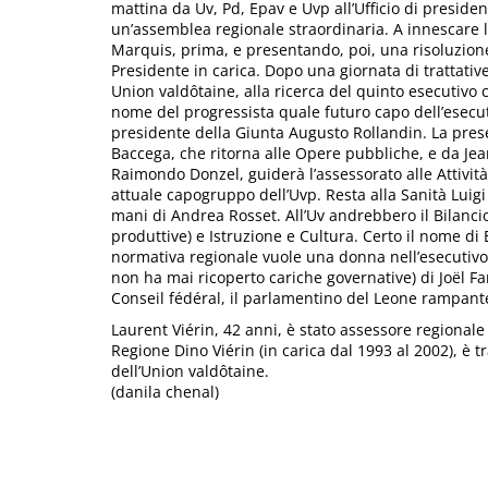
mattina da Uv, Pd, Epav e Uvp all’Ufficio di preside
un’assemblea regionale straordinaria. A innescare la 
Marquis, prima, e presentando, poi, una risoluzione,
Presidente in carica. Dopo una giornata di trattative
Union valdôtaine, alla ricerca del quinto esecutivo 
nome del progressista quale futuro capo dell’esecut
presidente della Giunta Augusto Rollandin. La pres
Baccega, che ritorna alle Opere pubbliche, e da Jea
Raimondo Donzel, guiderà l’assessorato alle Attività 
attuale capogruppo dell’Uvp. Resta alla Sanità Luigi
mani di Andrea Rosset. All’Uv andrebbero il Bilancio,
produttive) e Istruzione e Cultura. Certo il nome d
normativa regionale vuole una donna nell’esecutivo. P
non ha mai ricoperto cariche governative) di Joël Fa
Conseil fédéral, il parlamentino del Leone rampante
Laurent Viérin, 42 anni, è stato assessore regionale a
Regione Dino Viérin (in carica dal 1993 al 2002), è 
dell’Union valdôtaine.
(danila chenal)