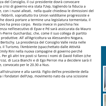
nza del Consiglio, il cui presidente dovrà convocare
crisi di governo era stata l’Uvp, togliendo la fiducia a
 con i nuovi alleati, nella quale chiedeva le dimissioni del
 febbrili, soprattutto tra Union valdôtaine progressiste e
che dovrà portare a termine una legislatura tormentata, il
ivo ha preso corpo. Resta invece in panchina l’ex
enza nell’esecutivo di Epav e Pd sarà assicurata da Mauro
n-Pierre Guichardaz, che, come il suo collega di partito
produttive. All’ all’Agricoltura va Alessandro Nogara,
 Bertschy. La presidenza del Consiglio Valle resta nelle
 il Turismo, l’Ambiente (spacchettato dalle Attività
i Emily Rini nella nuova compagine di governo perché
er gli altri tre posti si fanno i nomi di David Follien (che
rcoz, di Luca Bianchi e di Ego Perron ma a decidere sarà il
, convocato per le 20.30 a Nus.
ll’istruzione e alla sanità. Figlio dell’ex presidente della
tra i fondatori dell’Uvp, movimento nato da una scissione