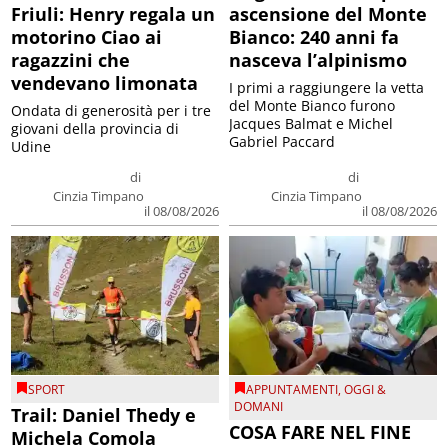
Friuli: Henry regala un
ascensione del Monte
motorino Ciao ai
Bianco: 240 anni fa
ragazzini che
nasceva l’alpinismo
vendevano limonata
I primi a raggiungere la vetta
del Monte Bianco furono
Ondata di generosità per i tre
Jacques Balmat e Michel
giovani della provincia di
Gabriel Paccard
Udine
di
di
Cinzia Timpano
Cinzia Timpano
il 08/08/2026
il 08/08/2026
SPORT
APPUNTAMENTI
,
OGGI &
DOMANI
Trail: Daniel Thedy e
COSA FARE NEL FINE
Michela Comola