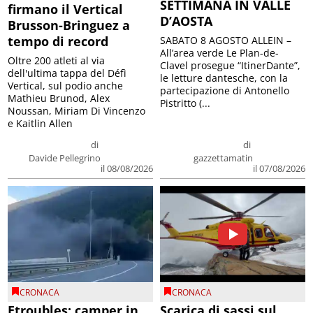
SETTIMANA IN VALLE
firmano il Vertical
D’AOSTA
Brusson-Bringuez a
tempo di record
SABATO 8 AGOSTO ALLEIN –
All’area verde Le Plan-de-
Oltre 200 atleti al via
Clavel prosegue “ItinerDante”,
dell'ultima tappa del Défì
le letture dantesche, con la
Vertical, sul podio anche
partecipazione di Antonello
Mathieu Brunod, Alex
Pistritto (...
Noussan, Miriam Di Vincenzo
e Kaitlin Allen
di
di
Davide Pellegrino
gazzettamatin
il 08/08/2026
il 07/08/2026
CRONACA
CRONACA
Etroubles: camper in
Scarica di sassi sul