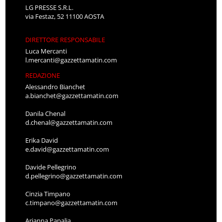
LG PRESSE S.R.L.
via Festaz, 52 11100 AOSTA
DIRETTORE RESPONSABILE
Luca Mercanti
l.mercanti@gazzettamatin.com
REDAZIONE
Alessandro Bianchet
a.bianchet@gazzettamatin.com
Danila Chenal
d.chenal@gazzettamatin.com
Erika David
e.david@gazzettamatin.com
Davide Pellegrino
d.pellegrino@gazzettamatin.com
Cinzia Timpano
c.timpano@gazzettamatin.com
Arianna Papalia