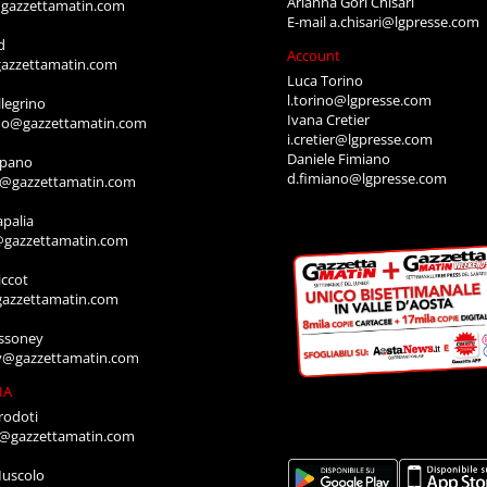
Arianna Gori Chisari
gazzettamatin.com
E-mail
a.chisari@lgpresse.com
d
Account
azzettamatin.com
Luca Torino
l.torino@lgpresse.com
legrino
Ivana Cretier
ino@gazzettamatin.com
i.cretier@lgpresse.com
Daniele Fimiano
mpano
d.fimiano@lgpresse.com
o@gazzettamatin.com
apalia
@gazzettamatin.com
ccot
gazzettamatin.com
ssoney
y@gazzettamatin.com
IA
rodoti
a@gazzettamatin.com
Muscolo