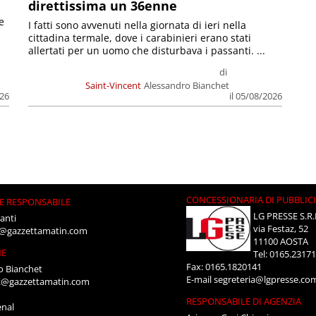
direttissima un 36enne
e
I fatti sono avvenuti nella giornata di ieri nella
cittadina termale, dove i carabinieri erano stati
allertati per un uomo che disturbava i passanti. ...
di
Saint-Vincent
Alessandro Bianchet
026
il 05/08/2026
CONCESSIONARIA DI PUBBLIC
E RESPONSABILE
LG PRESSE S.R.
anti
via Festaz, 52
i@gazzettamatin.com
11100 AOSTA
NE
Tel: 0165.2317
Fax: 0165.1820141
o Bianchet
E-mail
segreteria@lgpresse.co
t@gazzettamatin.com
RESPONSABILE DI AGENZIA
enal