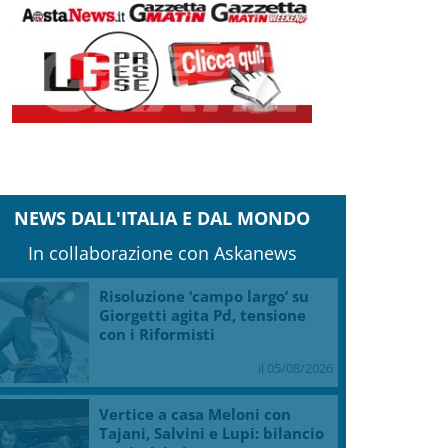
NEWS DALL'ITALIA E DAL MONDO
In collaborazione con Askanews
Risoluzione ‘campo largo’ su
Giorgetti agita Pd, tensione
con i Riformisti
il 05/08/2026
Vertice a casa Meloni con
Tajani, Salvini e Lupi: bilancio