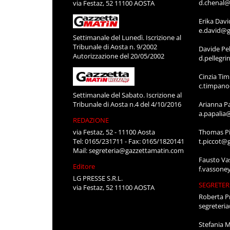
d.chenal@
via Festaz, 52 11100 AOSTA
Erika Davi
e.david@g
Settimanale del Lunedì. Iscrizione al
Tribunale di Aosta n. 9/2002
Davide Pel
Autorizzazione del 20/05/2002
d.pellegr
Cinzia Ti
c.timpan
Settimanale del Sabato. Iscrizione al
Tribunale di Aosta n.4 del 4/10/2016
Arianna P
a.papalia
REDAZIONE
via Festaz, 52 - 11100 Aosta
Thomas Pi
Tel: 0165/231711 - Fax: 0165/1820141
t.piccot@
Mail:
segreteria@gazzettamatin.com
Fausto Va
Editore
f.vassone
LG PRESSE S.R.L.
SEGRETER
via Festaz, 52 11100 AOSTA
Roberta P
segreteri
Stefania 