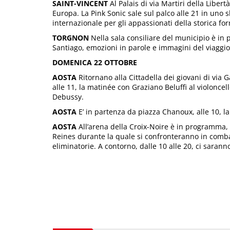
SAINT-VINCENT
Al Palais di via Martiri della Libert
Europa. La Pink Sonic sale sul palco alle 21 in uno
internazionale per gli appassionati della storica fo
TORGNON
Nella sala consiliare del municipio è in
Santiago, emozioni in parole e immagini del viaggio 
DOMENICA 22 OTTOBRE
AOSTA
Ritornano alla Cittadella dei giovani di via 
alle 11, la matinée con Graziano Beluffi al violonce
Debussy.
AOSTA
E’ in partenza da piazza Chanoux, alle 10, la
AOSTA
All’arena della Croix-Noire è in programma, d
Reines durante la quale si confronteranno in combatt
eliminatorie. A contorno, dalle 10 alle 20, ci sarann