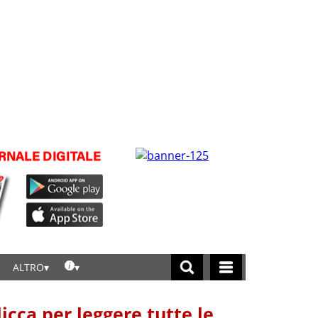
ALTRO
licca per leggere tutte le