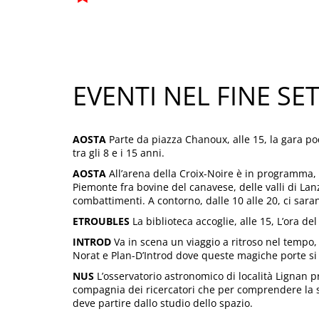
EVENTI NEL FINE S
AOSTA
Parte da piazza Chanoux, alle 15, la gara podi
tra gli 8 e i 15 anni.
AOSTA
All’arena della Croix-Noire è in programma, a
Piemonte fra bovine del canavese, delle valli di Lan
combattimenti. A contorno, dalle 10 alle 20, ci sara
ETROUBLES
La biblioteca accoglie, alle 15, L’ora de
INTROD
Va in scena un viaggio a ritroso nel tempo, d
Norat e Plan-D’Introd dove queste magiche porte si
NUS
L’osservatorio astronomico di località Lignan pr
compagnia dei ricercatori che per comprendere la st
deve partire dallo studio dello spazio.