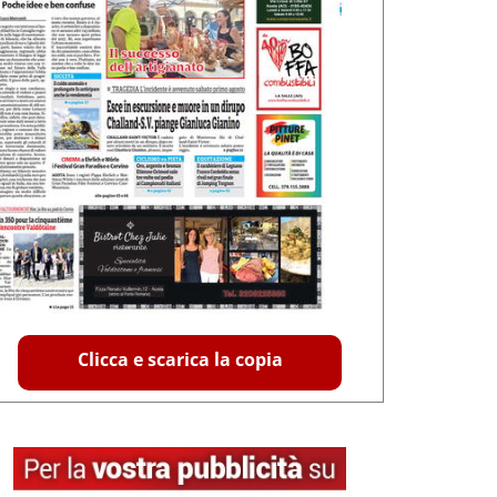
Clicca e scarica la copia