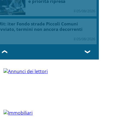
e priorità ripresa
il 05/08/2026
it: iter Fondo strade Piccoli Comuni
vviato, termini non ancora decorrenti
il 05/08/2026
❮
❯