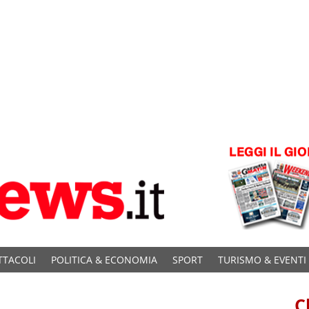
TTACOLI
POLITICA & ECONOMIA
SPORT
TURISMO & EVENTI
C