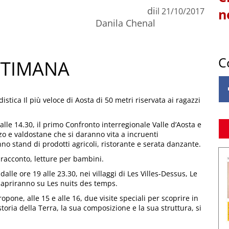
di
il
21/10/2017
n
Danila Chenal
C
ETTIMANA
stica Il più veloce di Aosta di 50 metri riservata ai ragazzi
lle 14.30, il primo Confronto interregionale Valle d’Aosta e
zo e valdostane che si daranno vita a incruenti
nno stand di prodotti agricoli, ristorante e serata danzante.
l racconto, letture per bambini.
alle ore 19 alle 23.30, nei villaggi di Les Villes-Dessus, Le
 apriranno su Les nuits des temps.
opone, alle 15 e alle 16, due visite speciali per scoprire in
oria della Terra, la sua composizione e la sua struttura, si