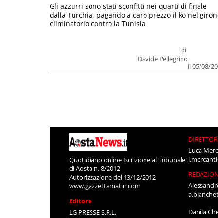
Gli azzurri sono stati sconfitti nei quarti di finale
dalla Turchia, pagando a caro prezzo il ko nel giron
eliminatorio contro la Tunisia
di
Davide Pellegrino
il 05/08/2
DIRETTOR
Luca Merc
l.mercant
Quotidiano online Iscrizione al Tribunale
di Aosta n. 8/2012
REDAZIO
Autorizzazione del 13/12/2012
Alessandr
www.gazzettamatin.com
a.bianche
Editore
Danila Ch
LG PRESSE S.R.L.