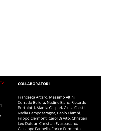
ITÀ
COLLABORATORI
L.
Francesca Arcaro, Massimo Altini,
Corrado Bellora, Nadine Blanc, Riccardo
11
Bortolotti, Manila Calipari, Giulia Calisti,
Nadia Camposaragna, Paolo Ciambi,
m
Filippo Clermont, Carol Di Vito, Christian
Leo Dufour, Christian Evaspasiano,
Giuseppe Farinella, Enrico Formento