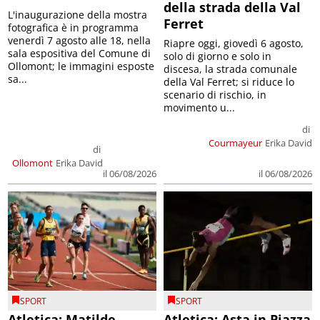
della strada della Val
L'inaugurazione della mostra
Ferret
fotografica è in programma
venerdì 7 agosto alle 18, nella
Riapre oggi, giovedì 6 agosto,
sala espositiva del Comune di
solo di giorno e solo in
Ollomont; le immagini esposte
discesa, la strada comunale
sa...
della Val Ferret; si riduce lo
scenario di rischio, in
movimento u...
di
Courmayeur
Erika David
di
Ollomont
Erika David
il 06/08/2026
il 06/08/2026
SPORT
SPORT
Atletica: Matilde
Atletica: Asta in Piazza