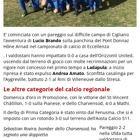
E’ cominciata con un pareggio sul difficile campo di Cigliano
l’avventura di
Lucio Brando
sulla panchina del Pont Donnaz
Hône Arnad nel campionato di calcio di Eccellenza
. I valdostani hanno impattato 0-0 a casa dell’Orizzonti United,
uscendo dal terreno di gioco con molte recriminazioni per un
rigore non concesso nel primo tempo a
Ladapula
; a inizio
ripresa è stato espulso
Andrea Amato
. Sconfitta casalinga per
l’Aygreville, battuto 2-1 al Rini di Villeneuve dallo Stresa.
Le altre categorie del calcio regionale
Domenica d’oro in Promozione, con le vittorie del St-Vincent
Châtillon, 1-0 sulla Pianese, e dello Charvensod, 4-0 a Mathi.
Il derby di Prima Categoria è stato vinto dal Fenusma, che si è
imposto con un rotondo 3-0 sul terreno dell’Aosta Calcio 511.
Pareggio 2-2
Sebastian Rovira, bomber dello Charvensod, ha
nella sfida tutta
segnato una doppietta
valdostana di