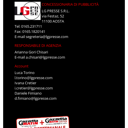
CONCESSIONARIA DI PUBBLICITÀ
LG PRESSE S.R.L.
via Festaz, 52
11100 AOSTA
Tel: 0165.231711
Fax: 0165.1820141
E-mail
segreteria@lgpresse.com
RESPONSABILE DI AGENZIA
Arianna Gori Chisari
E-mail
a.chisari@lgpresse.com
Account
Luca Torino
l.torino@lgpresse.com
Ivana Cretier
i.cretier@lgpresse.com
Daniele Fimiano
d.fimiano@lgpresse.com