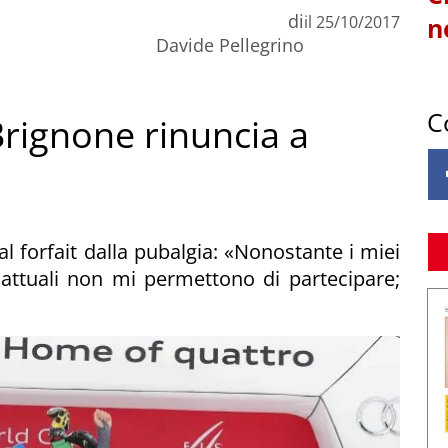
di
il
25/10/2017
n
Davide Pellegrino
C
Brignone rinuncia a
l forfait dalla pubalgia: «Nonostante i miei
i attuali non mi permettono di partecipare;