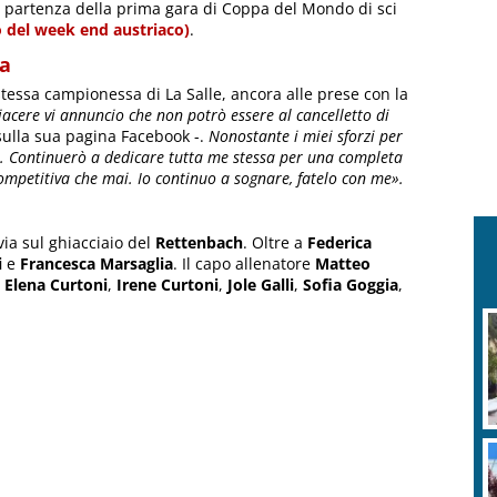
i partenza della prima gara di Coppa del Mondo di sci
 del week end austriaco)
.
ca
stessa campionessa di La Salle, ancora alle prese con la
acere vi annuncio che non potrò essere al cancelletto di
ulla sua pagina Facebook -.
Nonostante i miei sforzi per
o. Continuerò a dedicare tutta me stessa per una completa
ompetitiva che mai. Io continuo a sognare, fatelo con me».
ia sul ghiacciaio del
Rettenbach
. Oltre a
Federica
i
e
Francesca Marsaglia
. Il capo allenatore
Matteo
,
Elena Curtoni
,
Irene Curtoni
,
Jole Galli
,
Sofia Goggia
,