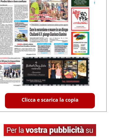
Clicca e scarica la copia