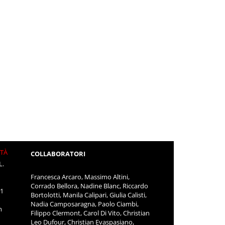
ITÀ
COLLABORATORI
L.
Francesca Arcaro, Massimo Altini,
Corrado Bellora, Nadine Blanc, Riccardo
11
Bortolotti, Manila Calipari, Giulia Calisti,
Nadia Camposaragna, Paolo Ciambi,
m
Filippo Clermont, Carol Di Vito, Christian
Leo Dufour, Christian Evaspasiano,