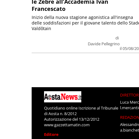
le Zebre all’Accademia Ivan
Francescato
Inizio della nuova stagione agonistica all'insegna
delle soddisfazioni per il giovane talento dello Stad
Valdôtain
di
Davide Pellegrino
il 05/08/2
DIRETTOR
Luca Merc
l.mercant
Quotidiano online Iscrizione al Tribunale
di Aosta n. 8/2012
REDAZIO
Autorizzazione del 13/12/2012
Alessandr
www.gazzettamatin.com
a.bianche
Editore