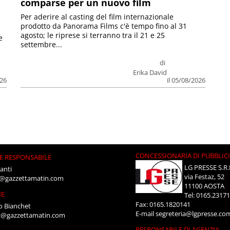
comparse per un nuovo film
Per aderire al casting del film internazionale
prodotto da Panorama Films c'è tempo fino al 31
agosto; le riprese si terranno tra il 21 e 25
e
settembre...
di
Erika David
026
il 05/08/2026
CONCESSIONARIA DI PUBBLIC
E RESPONSABILE
LG PRESSE S.R.
anti
via Festaz, 52
i@gazzettamatin.com
11100 AOSTA
NE
Tel: 0165.2317
Fax: 0165.1820141
o Bianchet
E-mail
segreteria@lgpresse.co
t@gazzettamatin.com
RESPONSABILE DI AGENZIA