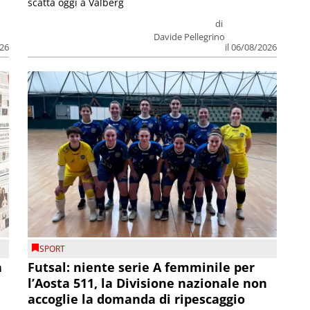
scatta oggi a Valberg
di
Davide Pellegrino
026
il 06/08/2026
SPORT
a
Futsal: niente serie A femminile per
l’Aosta 511, la Divisione nazionale non
accoglie la domanda di ripescaggio