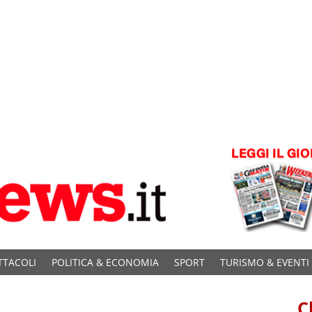
TTACOLI
POLITICA & ECONOMIA
SPORT
TURISMO & EVENTI
C