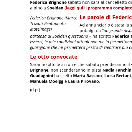
Federica Brignone
sabato non sarà al cancelletto d
alpino a
Soelden
(leggi qui il programma completo
Le parole di Federi
Federica Brignone (Marco
Trovati Pentaphoto-
Ad annunciarlo è stata la 
Mateimage)
pubalgia.
«Con grande dispi
partenza di Soelden quest’anno
– ha scritto
Federica
s
esserci, le mie condizioni attuali non me lo permetton
guarigione che mi permetterà presto di rientrare più c
Le otto convocate
Saranno otto le azzurre che sabato prenderanno il v
Brignone
, non scenderanno in pista
Nadia Fanchin
Guadagnini
ha scelto
Marta Bassino
,
Luisa Bertani
Manuela Moelgg
e
Laura Pirovano
.
(d.p.)