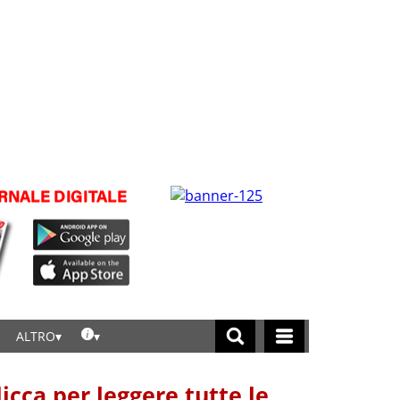
ALTRO
licca per leggere tutte le