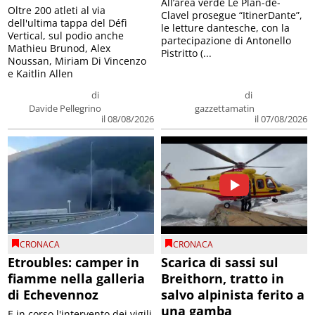
All’area verde Le Plan-de-
Oltre 200 atleti al via
Clavel prosegue “ItinerDante”,
dell'ultima tappa del Défì
le letture dantesche, con la
Vertical, sul podio anche
partecipazione di Antonello
Mathieu Brunod, Alex
Pistritto (...
Noussan, Miriam Di Vincenzo
e Kaitlin Allen
di
di
Davide Pellegrino
gazzettamatin
il 08/08/2026
il 07/08/2026
CRONACA
CRONACA
Etroubles: camper in
Scarica di sassi sul
fiamme nella galleria
Breithorn, tratto in
di Echevennoz
salvo alpinista ferito a
una gamba
E in corso l'intervento dei vigili