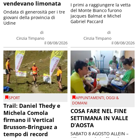
vendevano limonata
I primi a raggiungere la vetta
del Monte Bianco furono
Ondata di generosità per i tre
Jacques Balmat e Michel
giovani della provincia di
Gabriel Paccard
Udine
di
di
Cinzia Timpano
Cinzia Timpano
il 08/08/2026
il 08/08/2026
SPORT
APPUNTAMENTI
,
OGGI &
DOMANI
Trail: Daniel Thedy e
COSA FARE NEL FINE
Michela Comola
SETTIMANA IN VALLE
firmano il Vertical
D’AOSTA
Brusson-Bringuez a
tempo di record
SABATO 8 AGOSTO ALLEIN –