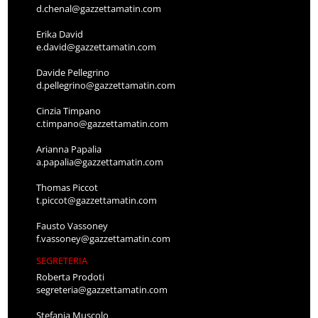
d.chenal@gazzettamatin.com
Erika David
e.david@gazzettamatin.com
Davide Pellegrino
d.pellegrino@gazzettamatin.com
Cinzia Timpano
c.timpano@gazzettamatin.com
Arianna Papalia
a.papalia@gazzettamatin.com
Thomas Piccot
t.piccot@gazzettamatin.com
Fausto Vassoney
f.vassoney@gazzettamatin.com
SEGRETERIA
Roberta Prodoti
segreteria@gazzettamatin.com
Stefania Muscolo