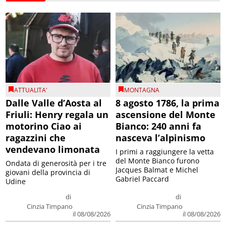
ATTUALITA'
MONTAGNA
Dalle Valle d’Aosta al
8 agosto 1786, la prima
Friuli: Henry regala un
ascensione del Monte
motorino Ciao ai
Bianco: 240 anni fa
ragazzini che
nasceva l’alpinismo
vendevano limonata
I primi a raggiungere la vetta
del Monte Bianco furono
Ondata di generosità per i tre
Jacques Balmat e Michel
giovani della provincia di
Gabriel Paccard
Udine
di
di
Cinzia Timpano
Cinzia Timpano
il 08/08/2026
il 08/08/2026