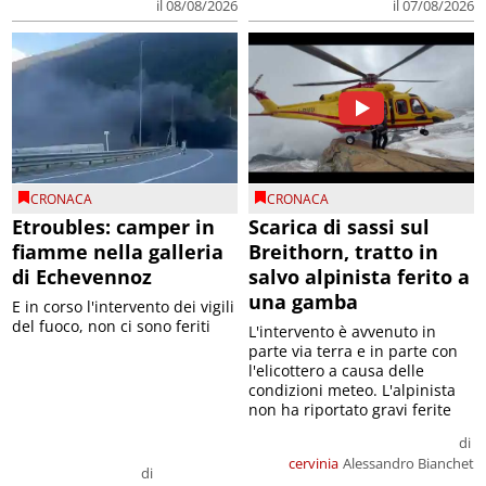
il 08/08/2026
il 07/08/2026
CRONACA
CRONACA
Etroubles: camper in
Scarica di sassi sul
fiamme nella galleria
Breithorn, tratto in
di Echevennoz
salvo alpinista ferito a
una gamba
E in corso l'intervento dei vigili
del fuoco, non ci sono feriti
L'intervento è avvenuto in
parte via terra e in parte con
l'elicottero a causa delle
condizioni meteo. L'alpinista
non ha riportato gravi ferite
di
cervinia
Alessandro Bianchet
di