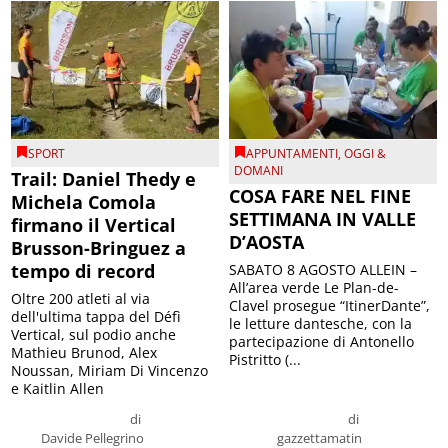
SPORT
APPUNTAMENTI
,
OGGI &
DOMANI
Trail: Daniel Thedy e
COSA FARE NEL FINE
Michela Comola
SETTIMANA IN VALLE
firmano il Vertical
D’AOSTA
Brusson-Bringuez a
tempo di record
SABATO 8 AGOSTO ALLEIN –
All’area verde Le Plan-de-
Oltre 200 atleti al via
Clavel prosegue “ItinerDante”,
dell'ultima tappa del Défì
le letture dantesche, con la
Vertical, sul podio anche
partecipazione di Antonello
Mathieu Brunod, Alex
Pistritto (...
Noussan, Miriam Di Vincenzo
e Kaitlin Allen
di
di
Davide Pellegrino
gazzettamatin