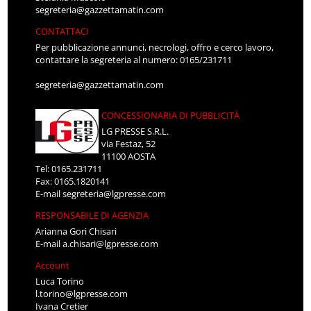
segreteria@gazzettamatin.com
CONTATTACI
Per pubblicazione annunci, necrologi, offro e cerco lavoro,
contattare la segreteria al numero: 0165/231711
segreteria@gazzettamatin.com
CONCESSIONARIA DI PUBBLICITÀ
LG PRESSE S.R.L.
via Festaz, 52
11100 AOSTA
Tel: 0165.231711
Fax: 0165.1820141
E-mail
segreteria@lgpresse.com
RESPONSABILE DI AGENZIA
Arianna Gori Chisari
E-mail
a.chisari@lgpresse.com
Account
Luca Torino
l.torino@lgpresse.com
Ivana Cretier