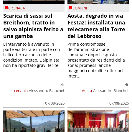
CRONACA
COMUNI
Scarica di sassi sul
Aosta, degrado in via
Breithorn, tratto in
Festaz: installata una
salvo alpinista ferito a
telecamera alla Torre
una gamba
del Lebbroso
L'intervento è avvenuto in
Prime contromosse
parte via terra e in parte con
dell'amministrazione
l'elicottero a causa delle
comunale dopo l'esposto
condizioni meteo. L'alpinista
presentato da residenti della
non ha riportato gravi ferite
zona; promessi anche
maggiori controlli e ulteriori
inter...
di
di
cervinia
Alessandro Bianchet
Aosta
Alessandro Bianchet
il 07/08/2026
il 07/08/2026