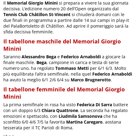
Il
Memorial Giorgio Minini
si prepara a vivere la sua giornata
decisiva. L’edizione numero 20 dell’Open organizzato dal
Tennis Club Châtillon St-Vincent
si chiuderà domani con le
due finali in programma a partire dalle 14 sui campi in play-it
del PalaBortoletto di Châtillon. Ad aprire il pomeriggio sarà la
sfida decisiva femminile.
Il tabellone maschile del Memorial Giorgio
Minini
Saranno
Alessandro Bega
e
Federico Arnaboldi
a giocare la
finale maschile.
Bega
, campione in carica e testa di serie
numero uno, ha regolato
Tommaso Metti
per 6/1 6/3. Molto
più equilibrata l’altra semifinale, nella quel
Federico Arnaboldi
ha avuto la meglio 6/1 2/6 6/4 su
Marco Brugnerotto
.
Il tabellone femminile del Memorial Giorgio
Minini
La prima semifinale in rosa ha visto
Federica Di Sarra
battere
con un doppio 6/3
Chiara Quattrone
. La seconda ha regalato
emozioni e spettacolo, con
Liudmila Samsonova
che ha
sconfitto 6/0 4/6 7/5 la favorita
Martina Caregaro
, aostana
tesserata per il TC Parioli di Roma.