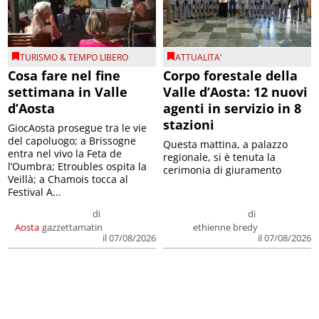
TURISMO & TEMPO LIBERO
ATTUALITA'
Cosa fare nel fine
Corpo forestale della
settimana in Valle
Valle d’Aosta: 12 nuovi
d’Aosta
agenti in servizio in 8
stazioni
GiocAosta prosegue tra le vie
del capoluogo; a Brissogne
Questa mattina, a palazzo
entra nel vivo la Feta de
regionale, si è tenuta la
l’Oumbra; Etroubles ospita la
cerimonia di giuramento
Veillà; a Chamois tocca al
Festival A...
di
di
Aosta
gazzettamatin
ethienne bredy
il 07/08/2026
il 07/08/2026