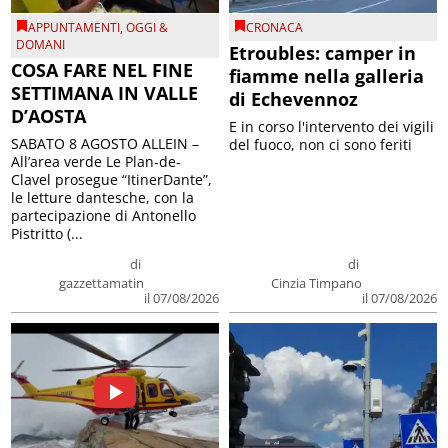
APPUNTAMENTI
,
OGGI &
CRONACA
DOMANI
Etroubles: camper in
COSA FARE NEL FINE
fiamme nella galleria
SETTIMANA IN VALLE
di Echevennoz
D’AOSTA
E in corso l'intervento dei vigili
SABATO 8 AGOSTO ALLEIN –
del fuoco, non ci sono feriti
All’area verde Le Plan-de-
Clavel prosegue “ItinerDante”,
le letture dantesche, con la
partecipazione di Antonello
Pistritto (...
di
di
gazzettamatin
Cinzia Timpano
il 07/08/2026
il 07/08/2026