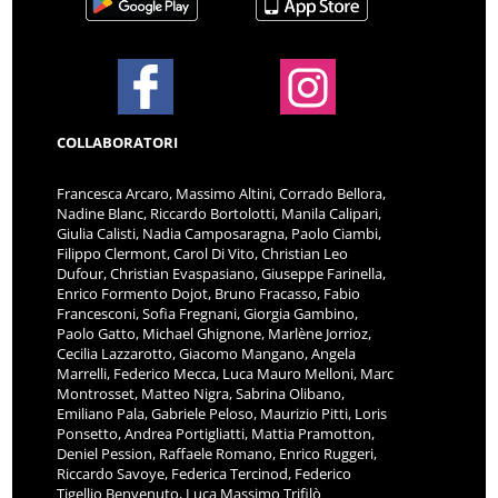
COLLABORATORI
Francesca Arcaro, Massimo Altini, Corrado Bellora,
Nadine Blanc, Riccardo Bortolotti, Manila Calipari,
Giulia Calisti, Nadia Camposaragna, Paolo Ciambi,
Filippo Clermont, Carol Di Vito, Christian Leo
Dufour, Christian Evaspasiano, Giuseppe Farinella,
Enrico Formento Dojot, Bruno Fracasso, Fabio
Francesconi, Sofia Fregnani, Giorgia Gambino,
Paolo Gatto, Michael Ghignone, Marlène Jorrioz,
Cecilia Lazzarotto, Giacomo Mangano, Angela
Marrelli, Federico Mecca, Luca Mauro Melloni, Marc
Montrosset, Matteo Nigra, Sabrina Olibano,
Emiliano Pala, Gabriele Peloso, Maurizio Pitti, Loris
Ponsetto, Andrea Portigliatti, Mattia Pramotton,
Deniel Pession, Raffaele Romano, Enrico Ruggeri,
Riccardo Savoye, Federica Tercinod, Federico
Tigellio Benvenuto, Luca Massimo Trifilò