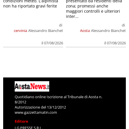
condizioni meteo. L'alpinista
presentato da residenti della
non ha riportato gravi ferite
zona; promessi anche
maggiori controlli e ulteriori
inter...
di
di
cervinia
Alessandro Bianchet
Aosta
Alessandro Bianchet
il 07/08/2026
il 07/08/2026
Quotidiano online Iscrizione al Tribunale di Aosta n.
8/2012
Autorizzazione del 13/12/2012
www.gazzettamatin.com
Editore
LG PRESSE S.R.L.