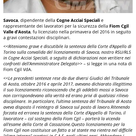
Savoca
, dipendente della
Cogne Acciai Speciali
e
rappresentante dei lavoratori per la sicurezza della
Fiom Cgil
Valle d’Aosta
, fu licenziato nella primavera del 2016 in seguito
a gravi contestazioni disciplinari.
<<
Riteniamo grave e discutibile la sentenza della Corte d’Appello di
Torino sulla convalida del licenziamento di Savoca, nostro RSU/RLS
in Cogne Acciai Speciali, a seguito di dichiarazioni non veritiere nei
confronti dell’Amministratore Delegato>>
– si legge in una nota di
Fiom Cgil VdA.
<<
Le precedenti sentenze rese da due diversi Giudici del Tribunale
di Aosta, ottobre 2016 e aprile 2017, avevano dichiarato illegittimo
il suo licenziamento riconoscendo che gli addebiti mossi a Savoca
non corrispondevano alla verità ed erano privi di qualsiasi rilievo
disciplinare. In particolare, l’ultima sentenza del Tribunale di Aosta
aveva disposto il reintegro di Savoca sul posto di lavoro.Ritenendo
forzata ed erronea la sentenza della Corte d’Appello di Torino, il
lavoratore – col sostegno della Fiom Cgil – porterà la vicenda
all’esame della Corte di Cassazione.Questo licenziamento per la
Fiom Cgil non costituisce un fatto a sé stante ma rientra nel difficile
“clima interno” creatosi in C.A.S. negli ultimi anni. Abbondano i