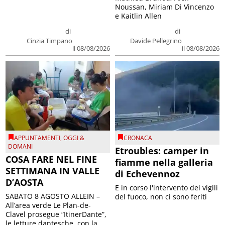
Noussan, Miriam Di Vincenzo
e Kaitlin Allen
di
di
Cinzia Timpano
Davide Pellegrino
il 08/08/2026
il 08/08/2026
APPUNTAMENTI
,
OGGI &
CRONACA
DOMANI
Etroubles: camper in
COSA FARE NEL FINE
fiamme nella galleria
SETTIMANA IN VALLE
di Echevennoz
D’AOSTA
E in corso l'intervento dei vigili
SABATO 8 AGOSTO ALLEIN –
del fuoco, non ci sono feriti
All’area verde Le Plan-de-
Clavel prosegue “ItinerDante”,
le letture dantesche, con la