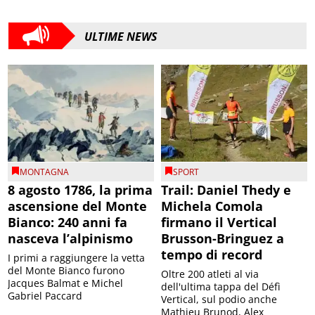
ULTIME NEWS
MONTAGNA
SPORT
8 agosto 1786, la prima
Trail: Daniel Thedy e
ascensione del Monte
Michela Comola
Bianco: 240 anni fa
firmano il Vertical
nasceva l’alpinismo
Brusson-Bringuez a
tempo di record
I primi a raggiungere la vetta
del Monte Bianco furono
Oltre 200 atleti al via
Jacques Balmat e Michel
dell'ultima tappa del Défì
Gabriel Paccard
Vertical, sul podio anche
Mathieu Brunod, Alex