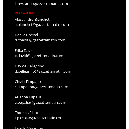
l.mercanti@gazzettamatin.com
REDAZIONE
Alessandro Bianchet
a.bianchet@gazzettamatin.com
Danila Chenal
d.chenal@gazzettamatin.com
Erika David
e.david@gazzettamatin.com
Davide Pellegrino
d.pellegrino@gazzettamatin.com
Cinzia Timpano
c.timpano@gazzettamatin.com
Arianna Papalia
a.papalia@gazzettamatin.com
Thomas Piccot
t.piccot@gazzettamatin.com
Fausto Vassoney