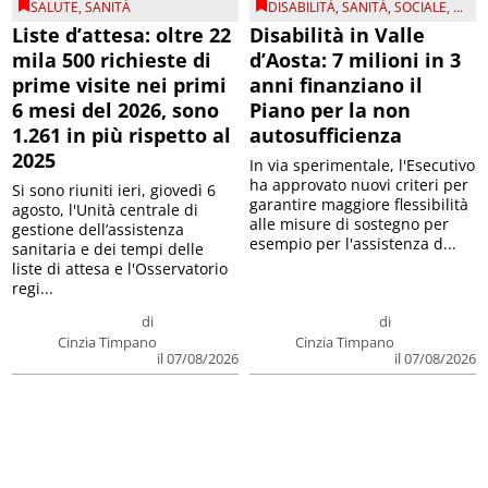
SALUTE
,
SANITÀ
DISABILITÀ
,
SANITÀ
,
SOCIALE
, ...
Liste d’attesa: oltre 22
Disabilità in Valle
mila 500 richieste di
d’Aosta: 7 milioni in 3
prime visite nei primi
anni finanziano il
6 mesi del 2026, sono
Piano per la non
1.261 in più rispetto al
autosufficienza
2025
In via sperimentale, l'Esecutivo
ha approvato nuovi criteri per
Si sono riuniti ieri, giovedì 6
garantire maggiore flessibilità
agosto, l'Unità centrale di
alle misure di sostegno per
gestione dell’assistenza
esempio per l'assistenza d...
sanitaria e dei tempi delle
liste di attesa e l'Osservatorio
regi...
di
di
Cinzia Timpano
Cinzia Timpano
il 07/08/2026
il 07/08/2026