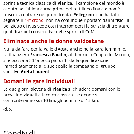
sprint a tecnica classica di
Planica
. Il campione del mondo è
caduto nell’ultima curva prima del rettilineo finale e non è
riuscito a entrare nei primi trenta.
Pellegrino
, che ha fatto
segnare il
44° crono
, non ha comunque riportato danni fisici. Il
poliziotto di Nus vede così interrompersi la striscia di trentatre
qualificazioni consecutive nelle sprint di CdM.
Eliminate anche le donne valdostane
Nulla da fare per la Valle d’Aosta anche nella gara femminile.
La finanziera
Francesca Baudin
, al rientro in Coppa del Mondo,
si è piazzata 33ª a poco più di 1″ dalla qualificazione.
Immediatamente alle sue spalle la compagna di gruppo
sportivo
Greta Laurent
.
Domani le gare individuali
La due giorni slovena di
Planica
si chiuderà domani con le
prove individuali a tecnica classica. Le donne si
confronteranno sui 10 km, gli uomini sui 15 km.
(d.p.)
Condividi