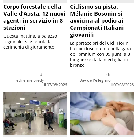
Corpo forestale della
Ciclismo su pista:
Valle d’Aosta: 12 nuovi
Mélanie Bosonin si
agenti in servizio in 8
avvicina al podio ai
stazioni
Campionati Italiani
giovanili
Questa mattina, a palazzo
regionale, si è tenuta la
La portacolori del Cicli Fiorin
cerimonia di giuramento
ha concluso quinta nella gara
dell'omnium con 95 punti a 8
lunghezze dalla medaglia di
bronzo
di
di
ethienne bredy
Davide Pellegrino
il 07/08/2026
il 07/08/2026