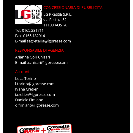
CONCESSIONARIA DI PUBBLICITÀ
LG PRESSE S.R.L.
via Festaz, 52
11100 AOSTA
Tel: 0165.231711
Fax: 0165.1820141
E-mail
segreteria@lgpresse.com
RESPONSABILE DI AGENZIA
Arianna Gori Chisari
E-mail
a.chisari@lgpresse.com
Account
Luca Torino
l.torino@lgpresse.com
Ivana Cretier
i.cretier@lgpresse.com
Daniele Fimiano
d.fimiano@lgpresse.com