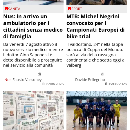
SANITÀ
SPORT
Nus: in arrivo un
MTB: Michel Negrini
ambulatorio per i
convocato per i
cittadini senza medico
Campionati Europei di
di famiglia
bike trial
Da venerdì 7 agosto attivo il
Il valdostano, 24° nella tappa
nuovo servizio medico, mentre
polacca di Coppa del Mondo,
il dottor Gino Sapone si è
sarà al via della rassegna
detto disponibile a proseguire
continentale che scatta oggi a
nel servizio alla comunità
Valberg
di
di
Nus
Fausto Vassoney
Davide Pellegrino
il 06/08/2026
il 06/08/2026