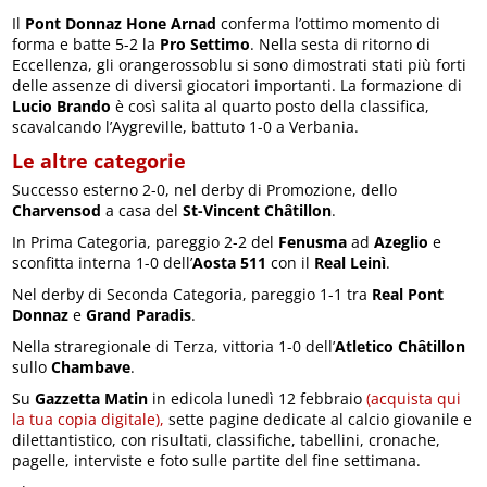
Il
Pont Donnaz Hone Arnad
conferma l’ottimo momento di
forma e batte 5-2 la
Pro Settimo
. Nella sesta di ritorno di
Eccellenza, gli orangerossoblu si sono dimostrati stati più forti
delle assenze di diversi giocatori importanti. La formazione di
Lucio Brando
è così salita al quarto posto della classifica,
scavalcando l’Aygreville, battuto 1-0 a Verbania.
Le altre categorie
Successo esterno 2-0, nel derby di Promozione, dello
Charvensod
a casa del
St-Vincent Châtillon
.
In Prima Categoria, pareggio 2-2 del
Fenusma
ad
Azeglio
e
sconfitta interna 1-0 dell’
Aosta 511
con il
Real Leinì
.
Nel derby di Seconda Categoria, pareggio 1-1 tra
Real Pont
Donnaz
e
Grand Paradis
.
Nella straregionale di Terza, vittoria 1-0 dell’
Atletico Châtillon
sullo
Chambave
.
Su
Gazzetta Matin
in edicola lunedì 12 febbraio
(acquista qui
la tua copia digitale),
sette pagine dedicate al calcio giovanile e
dilettantistico, con risultati, classifiche, tabellini, cronache,
pagelle, interviste e foto sulle partite del fine settimana.