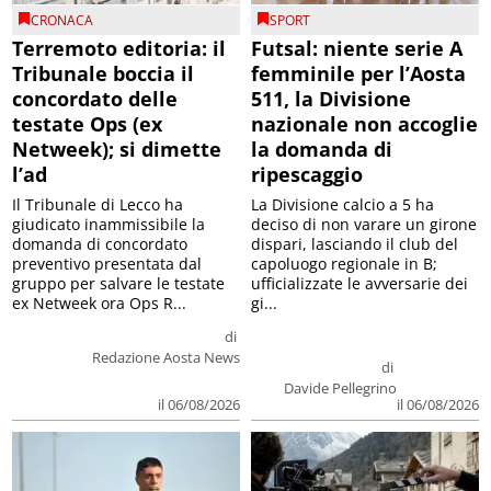
CRONACA
SPORT
Terremoto editoria: il
Futsal: niente serie A
Tribunale boccia il
femminile per l’Aosta
concordato delle
511, la Divisione
testate Ops (ex
nazionale non accoglie
Netweek); si dimette
la domanda di
l’ad
ripescaggio
Il Tribunale di Lecco ha
La Divisione calcio a 5 ha
giudicato inammissibile la
deciso di non varare un girone
domanda di concordato
dispari, lasciando il club del
preventivo presentata dal
capoluogo regionale in B;
gruppo per salvare le testate
ufficializzate le avversarie dei
ex Netweek ora Ops R...
gi...
di
Redazione Aosta News
di
Davide Pellegrino
il 06/08/2026
il 06/08/2026