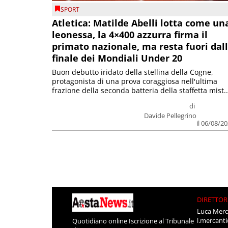
SPORT
Atletica: Matilde Abelli lotta come un
leonessa, la 4×400 azzurra firma il
primato nazionale, ma resta fuori dal
finale dei Mondiali Under 20
Buon debutto iridato della stellina della Cogne,
protagonista di una prova coraggiosa nell'ultima
frazione della seconda batteria della staffetta mist..
di
Davide Pellegrino
il 06/08/2
DIRETTOR
Luca Merc
l.mercant
Quotidiano online Iscrizione al Tribunale