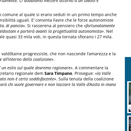
iversamente. Ci dobbiamo mettere attorno a un tavolo e
olo comune al quale si erano seduti in un primo tempo anche
sibilità uguali. E’ convinta Favre che le forze autonomiste
sta, di pancia
». Si rasserena al pensiero che «
fortunatamente
valdostani e porterà avanti la progettualità autonomista»
. Nel
le quasi 33 mila voti, in questa tornata sfiorano i 27 mila.
 valdôtaine progressiste, che non nasconde l’amarezza e la
all’interno della coalizione
».
E’ un esito sul quale dovremo ragionare
». A commentare la
egretario regionale dem
Sara Timpano
. Prosegue: «
la Valle
ltato non è certo soddisfacente
». Sulla tenuta della coalizione
 sarà chi vuole governare e non lasciare la Valle d’Aosta in mano