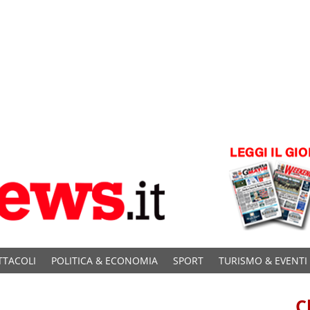
TTACOLI
POLITICA & ECONOMIA
SPORT
TURISMO & EVENTI
C