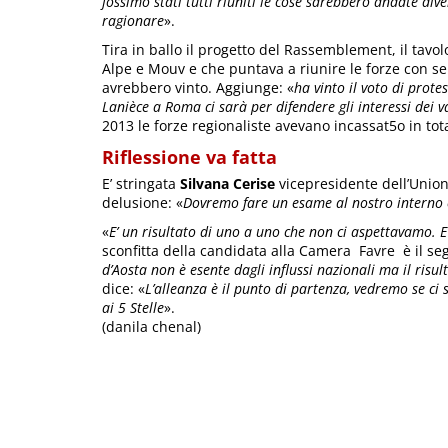
fossimo stati tutti riuniti le cose sarebbero andate d
ragionare
».
Tira in ballo il progetto del Rassemblement, il tav
Alpe e Mouv e che puntava a riunire le forze con sen
avrebbero vinto. Aggiunge: «
ha vinto il voto di prote
Lanièce a Roma ci sarà per difendere gli interessi dei 
2013 le forze regionaliste avevano incassat5o in tota
Riflessione va fatta
E’ stringata
Silvana Cerise
vicepresidente dell’Union
delusione: «
Dovremo fare un esame al nostro interno e 
«
E’ un risultato di uno a uno che non ci aspettavamo. 
sconfitta della candidata alla Camera
Favre è il s
d’Aosta non è esente dagli influssi nazionali ma il risu
dice: «
L’alleanza è il punto di partenza, vedremo se ci
ai 5 Stelle
».
(danila chenal)