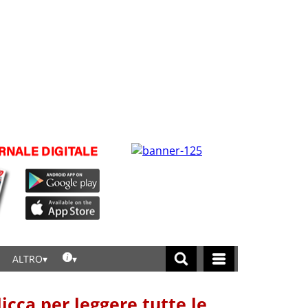
ALTRO
licca per leggere tutte le