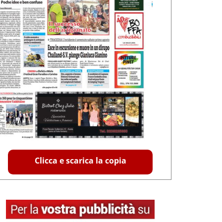
Clicca e scarica la copia