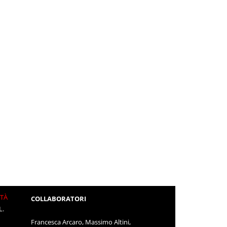
ITÀ
COLLABORATORI
L.
Francesca Arcaro, Massimo Altini,