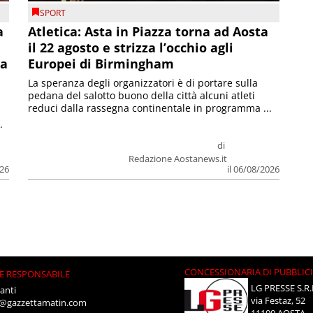
SPORT
a
Atletica: Asta in Piazza torna ad Aosta
il 22 agosto e strizza l’occhio agli
la
Europei di Birmingham
La speranza degli organizzatori è di portare sulla
pedana del salotto buono della città alcuni atleti
reduci dalla rassegna continentale in programma ...
.
di
Redazione Aostanews.it
026
il 06/08/2026
CONCESSIONARIA DI PUBBLIC
E RESPONSABILE
LG PRESSE S.R.
anti
via Festaz, 52
i@gazzettamatin.com