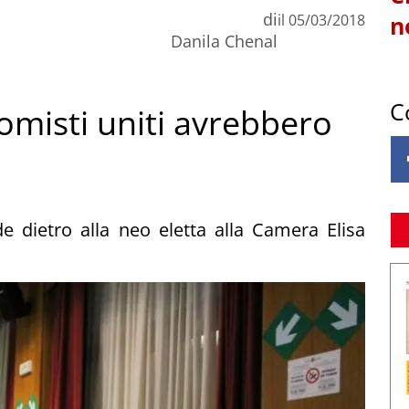
di
il
05/03/2018
n
Danila Chenal
C
nomisti uniti avrebbero
e dietro alla neo eletta alla Camera Elisa