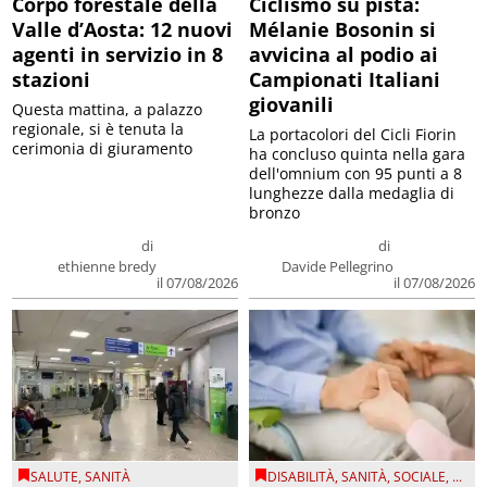
Corpo forestale della
Ciclismo su pista:
Valle d’Aosta: 12 nuovi
Mélanie Bosonin si
agenti in servizio in 8
avvicina al podio ai
stazioni
Campionati Italiani
giovanili
Questa mattina, a palazzo
regionale, si è tenuta la
La portacolori del Cicli Fiorin
cerimonia di giuramento
ha concluso quinta nella gara
dell'omnium con 95 punti a 8
lunghezze dalla medaglia di
bronzo
di
di
ethienne bredy
Davide Pellegrino
il 07/08/2026
il 07/08/2026
SALUTE
,
SANITÀ
DISABILITÀ
,
SANITÀ
,
SOCIALE
, ...