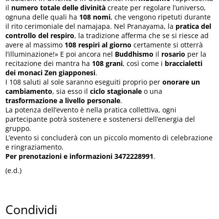
il
numero totale delle divinità
create per regolare l’universo,
ognuna delle quali ha
108 nomi
, che vengono ripetuti durante
il rito cerimoniale del namajapa. Nel Pranayama, la
pratica del
controllo del respiro
, la tradizione afferma che se si riesce ad
avere al massimo
108 respiri al giorno
certamente si otterrà
l’illuminazione!» E poi ancora nel
Buddhismo
il
rosario
per la
recitazione dei mantra ha
108 grani
, così come i
braccialetti
dei monaci Zen giapponesi
.
I 108 saluti al sole saranno eseguiti proprio per
onorare un
cambiamento
, sia esso il
ciclo stagionale
o una
trasformazione a livello personale
.
La potenza dell’evento è nella pratica collettiva, ogni
partecipante potrà sostenere e sostenersi dell’energia del
gruppo.
L’evento si concluderà con un piccolo momento di celebrazione
e ringraziamento.
Per prenotazioni e informazioni 3472228991
.
(e.d.)
Condividi