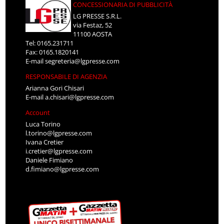
CONCESSIONARIA DI PUBBLICITÀ
LG PRESSE S.R.L.
via Festaz, 52
11100 AOSTA
Tel: 0165.231711
Fax: 0165.1820141
E-mail
segreteria@lgpresse.com
RESPONSABILE DI AGENZIA
Arianna Gori Chisari
E-mail
a.chisari@lgpresse.com
Account
Luca Torino
l.torino@lgpresse.com
Ivana Cretier
i.cretier@lgpresse.com
Daniele Fimiano
d.fimiano@lgpresse.com