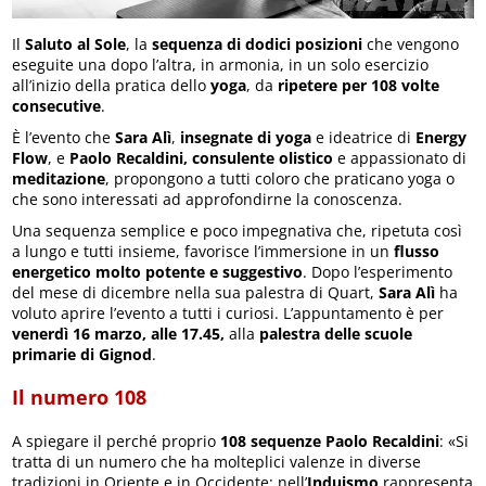
Il
Saluto al Sole
, la
sequenza di dodici posizioni
che vengono
eseguite una dopo l’altra, in armonia, in un solo esercizio
all’inizio della pratica dello
yoga
, da
ripetere per 108 volte
consecutive
.
È l’evento che
Sara Alì
,
insegnate di yoga
e ideatrice di
Energy
Flow
, e
Paolo Recaldini,
consulente olistico
e appassionato di
meditazione
, propongono a tutti coloro che praticano yoga o
che sono interessati ad approfondirne la conoscenza.
Una sequenza semplice e poco impegnativa che, ripetuta così
a lungo e tutti insieme, favorisce l’immersione in un
flusso
energetico molto potente e suggestivo
. Dopo l’esperimento
del mese di dicembre nella sua palestra di Quart,
Sara Alì
ha
voluto aprire l’evento a tutti i curiosi. L’appuntamento è per
venerdì 16 marzo, alle 17.45,
alla
palestra delle scuole
primarie di Gignod
.
Il numero 108
A spiegare il perché proprio
108 sequenze Paolo Recaldini
: «Si
tratta di un numero che ha molteplici valenze in diverse
tradizioni in Oriente e in Occidente: nell’
Induismo
rappresenta