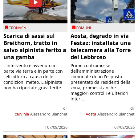
CRONACA
COMUNI
Scarica di sassi sul
Aosta, degrado in via
Breithorn, tratto in
Festaz: installata una
salvo alpinista ferito a
telecamera alla Torre
una gamba
del Lebbroso
L'intervento è avvenuto in
Prime contromosse
parte via terra e in parte con
dell'amministrazione
l'elicottero a causa delle
comunale dopo l'esposto
condizioni meteo. L'alpinista
presentato da residenti della
non ha riportato gravi ferite
zona; promessi anche
maggiori controlli e ulteriori
inter...
di
di
cervinia
Alessandro Bianchet
Aosta
Alessandro Bianchet
il 07/08/2026
il 07/08/2026