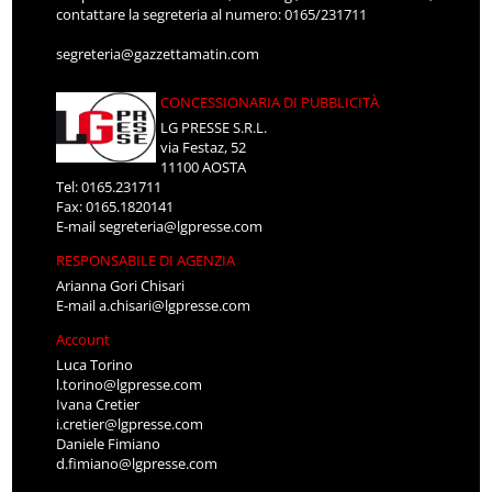
contattare la segreteria al numero: 0165/231711
segreteria@gazzettamatin.com
CONCESSIONARIA DI PUBBLICITÀ
LG PRESSE S.R.L.
via Festaz, 52
11100 AOSTA
Tel: 0165.231711
Fax: 0165.1820141
E-mail
segreteria@lgpresse.com
RESPONSABILE DI AGENZIA
Arianna Gori Chisari
E-mail
a.chisari@lgpresse.com
Account
Luca Torino
l.torino@lgpresse.com
Ivana Cretier
i.cretier@lgpresse.com
Daniele Fimiano
d.fimiano@lgpresse.com