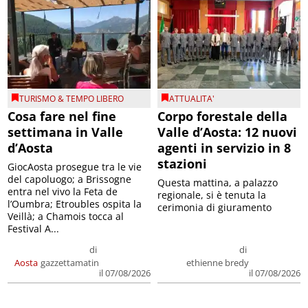
TURISMO & TEMPO LIBERO
ATTUALITA'
Cosa fare nel fine
Corpo forestale della
settimana in Valle
Valle d’Aosta: 12 nuovi
d’Aosta
agenti in servizio in 8
stazioni
GiocAosta prosegue tra le vie
del capoluogo; a Brissogne
Questa mattina, a palazzo
entra nel vivo la Feta de
regionale, si è tenuta la
l’Oumbra; Etroubles ospita la
cerimonia di giuramento
Veillà; a Chamois tocca al
Festival A...
di
di
Aosta
gazzettamatin
ethienne bredy
il 07/08/2026
il 07/08/2026