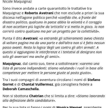
Nicole Maquignaz
Sono invece andate a carte quarantotto le trattative tra
Maquignaz e
Roberto Avetrani
che non esclude a priori la sua
discesa nell’agone politico perché «
confido che, a fronte del
disastro politico, qualcuno in paese abbia la volontà e il coraggio
di non accettare più logiche da ‘orticello’ e si metta in gioco. Io non
correrò contro qualcuno ma per un progetto per la collettività
».
Punta il dito
Avetrani
: «
a entrambi gli schieramenti avevo chiesto
di voltare pagina ma da una parte e dall’altra non si è fatto nessun
passo avanti. Resta la logica ‘degli uni contro gli altri armati’. A
questo si aggiungono le interferenze e i tentativi di denigrare non
solo gli avversari ma anche gli amici
».
Maquignaz
, dal canto suo, tiene a sottolineare: «
saremo una
lista di persone indipendenti; stiamo valutando i ruoli in base alle
competenze per mettere le persone giuste al posto giusto
».
Tra i suoi compagni di avventura circolano i nomi di
Stefano
Gorret
e di
Chantal Vuillermoz
, già consigliera fedele a
Deborah Camaschella
.
Non si sbottona
Chatrian
che si limita a dire: «
Stiamo lavorando
alla definizione delle candidature
».
Per la sua lista si fanno i nomi di
Monica Meynet
, presidente