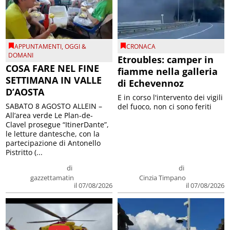
APPUNTAMENTI
,
OGGI &
CRONACA
DOMANI
Etroubles: camper in
COSA FARE NEL FINE
fiamme nella galleria
SETTIMANA IN VALLE
di Echevennoz
D’AOSTA
E in corso l'intervento dei vigili
SABATO 8 AGOSTO ALLEIN –
del fuoco, non ci sono feriti
All’area verde Le Plan-de-
Clavel prosegue “ItinerDante”,
le letture dantesche, con la
partecipazione di Antonello
Pistritto (...
di
di
gazzettamatin
Cinzia Timpano
il 07/08/2026
il 07/08/2026