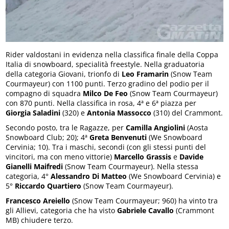
Rider valdostani in evidenza nella classifica finale della Coppa
Italia di snowboard, specialità freestyle. Nella graduatoria
della categoria Giovani, trionfo di
Leo Framarin
(Snow Team
Courmayeur) con 1100 punti. Terzo gradino del podio per il
compagno di squadra
Milco De Feo
(Snow Team Courmayeur)
con 870 punti. Nella classifica in rosa, 4ª e 6ª piazza per
Giorgia Saladini
(320) e
Antonia Massocco
(310) del Crammont.
Secondo posto, tra le Ragazze, per
Camilla Angiolini
(Aosta
Snowboard Club; 20); 4ª
Greta Benvenuti
(We Snowboard
Cervinia; 10). Tra i maschi, secondi (con gli stessi punti del
vincitori, ma con meno vittorie)
Marcello Grassis
e
Davide
Gianelli Maifredi
(Snow Team Courmayeur). Nella stessa
categoria, 4°
Alessandro Di Matteo
(We Snowboard Cervinia) e
5°
Riccardo Quartiero
(Snow Team Courmayeur).
Francesco Areiello
(Snow Team Courmayeur; 960) ha vinto tra
gli Allievi, categoria che ha visto
Gabriele Cavallo
(Crammont
MB) chiudere terzo.