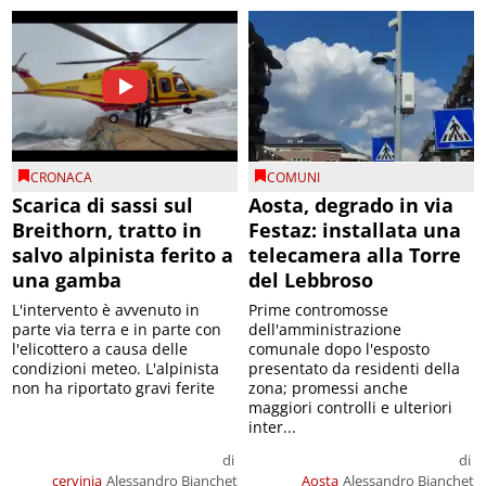
CRONACA
COMUNI
Scarica di sassi sul
Aosta, degrado in via
Breithorn, tratto in
Festaz: installata una
salvo alpinista ferito a
telecamera alla Torre
una gamba
del Lebbroso
L'intervento è avvenuto in
Prime contromosse
parte via terra e in parte con
dell'amministrazione
l'elicottero a causa delle
comunale dopo l'esposto
condizioni meteo. L'alpinista
presentato da residenti della
non ha riportato gravi ferite
zona; promessi anche
maggiori controlli e ulteriori
inter...
di
di
cervinia
Alessandro Bianchet
Aosta
Alessandro Bianchet