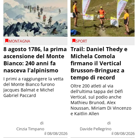
MONTAGNA
SPORT
8 agosto 1786, la prima
Trail: Daniel Thedy e
ascensione del Monte
Michela Comola
Bianco: 240 anni fa
firmano il Vertical
nasceva l’alpinismo
Brusson-Bringuez a
tempo di record
I primi a raggiungere la vetta
del Monte Bianco furono
Oltre 200 atleti al via
Jacques Balmat e Michel
dell'ultima tappa del Défì
Gabriel Paccard
Vertical, sul podio anche
Mathieu Brunod, Alex
Noussan, Miriam Di Vincenzo
e Kaitlin Allen
di
di
Cinzia Timpano
Davide Pellegrino
il 08/08/2026
il 08/08/2026