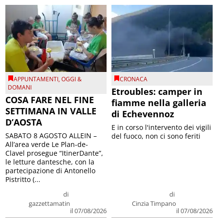
APPUNTAMENTI
,
OGGI &
CRONACA
DOMANI
Etroubles: camper in
COSA FARE NEL FINE
fiamme nella galleria
SETTIMANA IN VALLE
di Echevennoz
D’AOSTA
E in corso l'intervento dei vigili
SABATO 8 AGOSTO ALLEIN –
del fuoco, non ci sono feriti
All’area verde Le Plan-de-
Clavel prosegue “ItinerDante”,
le letture dantesche, con la
partecipazione di Antonello
Pistritto (...
di
di
gazzettamatin
Cinzia Timpano
il 07/08/2026
il 07/08/2026