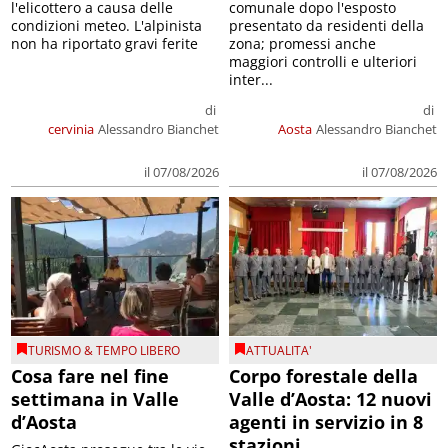
l'elicottero a causa delle
comunale dopo l'esposto
condizioni meteo. L'alpinista
presentato da residenti della
non ha riportato gravi ferite
zona; promessi anche
maggiori controlli e ulteriori
inter...
di
di
cervinia
Alessandro Bianchet
Aosta
Alessandro Bianchet
il 07/08/2026
il 07/08/2026
TURISMO & TEMPO LIBERO
ATTUALITA'
Cosa fare nel fine
Corpo forestale della
settimana in Valle
Valle d’Aosta: 12 nuovi
d’Aosta
agenti in servizio in 8
stazioni