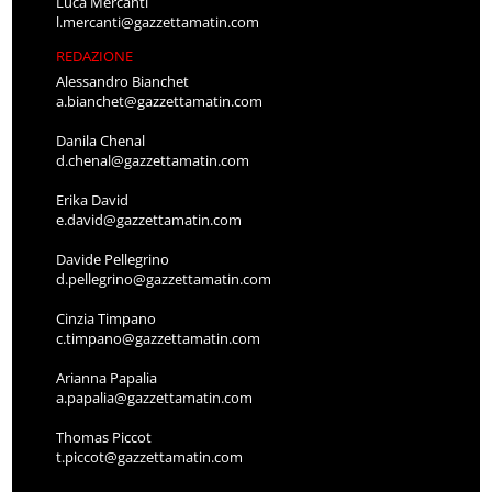
Luca Mercanti
l.mercanti@gazzettamatin.com
REDAZIONE
Alessandro Bianchet
a.bianchet@gazzettamatin.com
Danila Chenal
d.chenal@gazzettamatin.com
Erika David
e.david@gazzettamatin.com
Davide Pellegrino
d.pellegrino@gazzettamatin.com
Cinzia Timpano
c.timpano@gazzettamatin.com
Arianna Papalia
a.papalia@gazzettamatin.com
Thomas Piccot
t.piccot@gazzettamatin.com