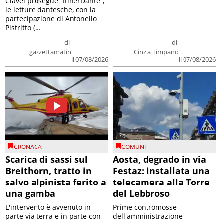
Clavel prosegue “ItinerDante”,
le letture dantesche, con la
partecipazione di Antonello
Pistritto (...
di
di
gazzettamatin
Cinzia Timpano
il 07/08/2026
il 07/08/2026
CRONACA
COMUNI
Scarica di sassi sul
Aosta, degrado in via
Breithorn, tratto in
Festaz: installata una
salvo alpinista ferito a
telecamera alla Torre
una gamba
del Lebbroso
L'intervento è avvenuto in
Prime contromosse
parte via terra e in parte con
dell'amministrazione