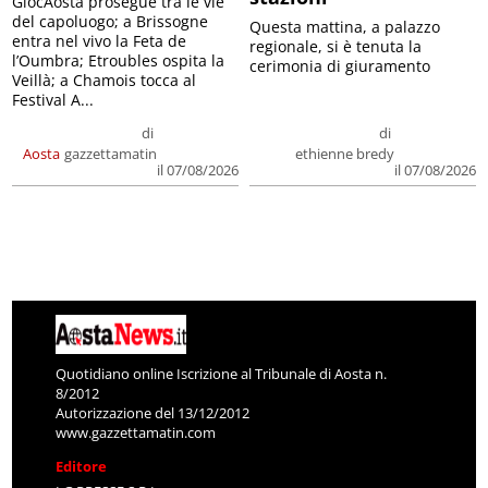
GiocAosta prosegue tra le vie
del capoluogo; a Brissogne
Questa mattina, a palazzo
entra nel vivo la Feta de
regionale, si è tenuta la
l’Oumbra; Etroubles ospita la
cerimonia di giuramento
Veillà; a Chamois tocca al
Festival A...
di
di
Aosta
gazzettamatin
ethienne bredy
il 07/08/2026
il 07/08/2026
Quotidiano online Iscrizione al Tribunale di Aosta n.
8/2012
Autorizzazione del 13/12/2012
www.gazzettamatin.com
Editore