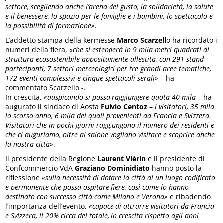
settore, scegliendo anche l’arena del gusto, la solidarietà, la salute
e il benessere, lo spazio per le famiglie e i bambini, lo spettacolo e
la possibilità di formazione»
.
L’addetto stampa della kermesse
Marco Scarzell
o ha ricordato i
numeri della fiera,
«che si estenderà in 9 mila metri quadrati di
struttura ecosostenibile appositamente allestita, con 291 stand
partecipanti, 7 settori merceologici per tre grandi aree tematiche,
172 eventi complessivi e cinque spettacoli serali»
– ha
commentato Scarzello -.
In crescita,
«auspicando si possa raggiungere quota 40 mila
– ha
augurato il sindaco di Aosta
Fulvio Centoz –
i visitatori, 35 mila
lo scorso anno, 6 mila dei quali provenienti da Francia e Svizzera.
Visitatori che in pochi giorni raggiungono il numero dei residenti e
che ci auguriamo, oltre al salone vogliano visitare e scoprire anche
la nostra città»
.
Il presidente della Regione
Laurent Viérin
e il presidente di
Confcommercio VdA
Graziano Dominidiato
hanno posto la
riflessione
«sulla necessità di dotare la città di un luogo codificato
e permanente che possa ospitare fiere, così come lo hanno
destinato con successo città come Milano e Verona»
e ribadendo
l’importanza dell’evento,
«capace di attrarre visitatori da Francia
e Svizzera, il 20% circa del totale, in crescita rispetto agli anni