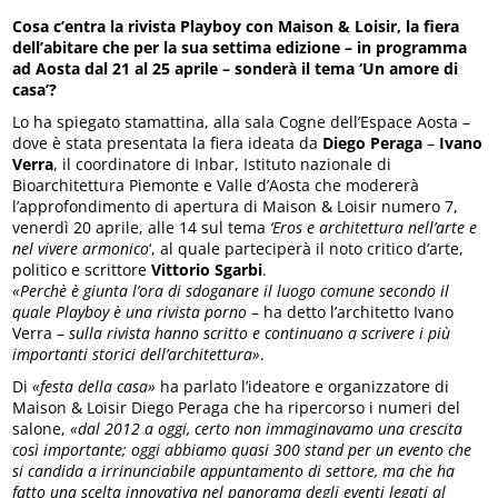
Cosa c’entra la rivista Playboy con Maison & Loisir, la fiera
dell’abitare che per la sua settima edizione – in programma
ad Aosta dal 21 al 25 aprile – sonderà il tema ‘Un amore di
casa’?
Lo ha spiegato stamattina, alla sala Cogne dell’Espace Aosta –
dove è stata presentata la fiera ideata da
Diego Peraga
–
Ivano
Verra
, il coordinatore di Inbar, Istituto nazionale di
Bioarchitettura Piemonte e Valle d’Aosta che modererà
l’approfondimento di apertura di Maison & Loisir numero 7,
venerdì 20 aprile, alle 14 sul tema
‘Eros e architettura nell’arte e
nel vivere armonico
‘, al quale parteciperà il noto critico d’arte,
politico e scrittore
Vittorio Sgarbi
.
«Perchè è giunta l’ora di sdoganare il luogo comune secondo il
quale Playboy è una rivista porno
– ha detto l’architetto Ivano
Verra –
sulla rivista hanno scritto e continuano a scrivere i più
importanti storici dell’architettura»
.
Di
«festa della casa»
ha parlato l’ideatore e organizzatore di
Maison & Loisir Diego Peraga che ha ripercorso i numeri del
salone,
«dal 2012 a oggi, certo non immaginavamo una crescita
così importante; oggi abbiamo quasi 300 stand per un evento che
si candida a irrinunciabile appuntamento di settore, ma che ha
fatto una scelta innovativa nel panorama degli eventi legati al