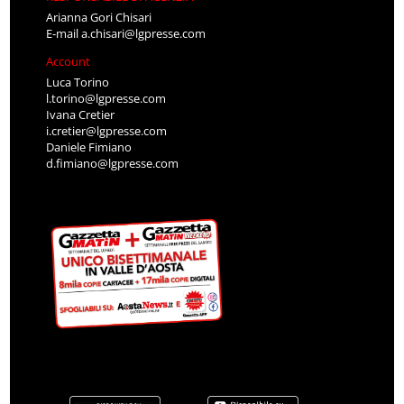
Arianna Gori Chisari
E-mail
a.chisari@lgpresse.com
Account
Luca Torino
l.torino@lgpresse.com
Ivana Cretier
i.cretier@lgpresse.com
Daniele Fimiano
d.fimiano@lgpresse.com