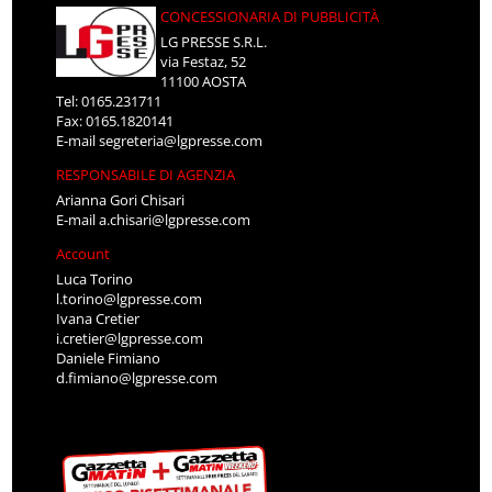
CONCESSIONARIA DI PUBBLICITÀ
LG PRESSE S.R.L.
via Festaz, 52
11100 AOSTA
Tel: 0165.231711
Fax: 0165.1820141
E-mail
segreteria@lgpresse.com
RESPONSABILE DI AGENZIA
Arianna Gori Chisari
E-mail
a.chisari@lgpresse.com
Account
Luca Torino
l.torino@lgpresse.com
Ivana Cretier
i.cretier@lgpresse.com
Daniele Fimiano
d.fimiano@lgpresse.com