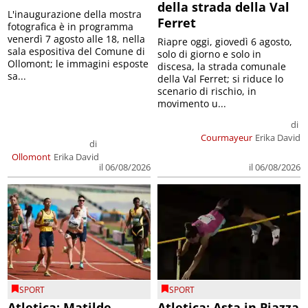
della strada della Val
L'inaugurazione della mostra
Ferret
fotografica è in programma
venerdì 7 agosto alle 18, nella
Riapre oggi, giovedì 6 agosto,
sala espositiva del Comune di
solo di giorno e solo in
Ollomont; le immagini esposte
discesa, la strada comunale
sa...
della Val Ferret; si riduce lo
scenario di rischio, in
movimento u...
di
Courmayeur
Erika David
di
Ollomont
Erika David
il 06/08/2026
il 06/08/2026
SPORT
SPORT
Atletica: Matilde
Atletica: Asta in Piazza