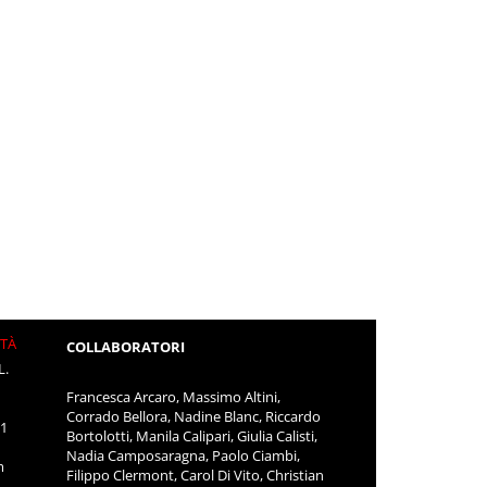
ITÀ
COLLABORATORI
L.
Francesca Arcaro, Massimo Altini,
Corrado Bellora, Nadine Blanc, Riccardo
11
Bortolotti, Manila Calipari, Giulia Calisti,
Nadia Camposaragna, Paolo Ciambi,
m
Filippo Clermont, Carol Di Vito, Christian