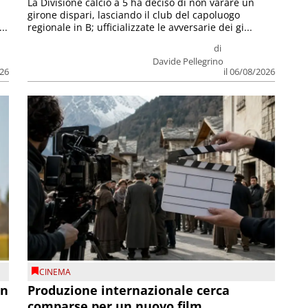
La Divisione calcio a 5 ha deciso di non varare un
girone dispari, lasciando il club del capoluogo
..
regionale in B; ufficializzate le avversarie dei gi...
di
Davide Pellegrino
026
il 06/08/2026
CINEMA
on
Produzione internazionale cerca
comparse per un nuovo film