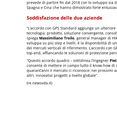
prevede di partire fin dal 2018 con lo sviluppo sia de
Spagna e Cina che hanno dimostrato forte entusiasm
Soddisfazione delle due aziende
“L’accordo con GPS Standard aggiunge un ulteriore t
tecnologia, prodotto, soluzione convergente, consolid
spiega
Massimiliano Troilo
, general manager di Hik
sviluppa su più step e livelli, è la disponibilità di
dei mercati verticali di riferimento. L’accordo con G
top-end, affiancando le soluzioni di protezione peri
“Questo accordo quadro – sottolinea l’ingegner
Pie
consente di mettere in campo tutto il know-how di si
quarant’anni il mercato ci riconosce; nei prossimi 
altri, innovativi progetti a livello globale”.
(re.newsvda.it)