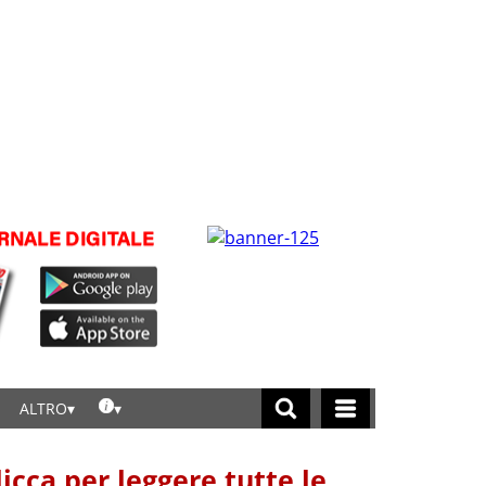
ALTRO
licca per leggere tutte le