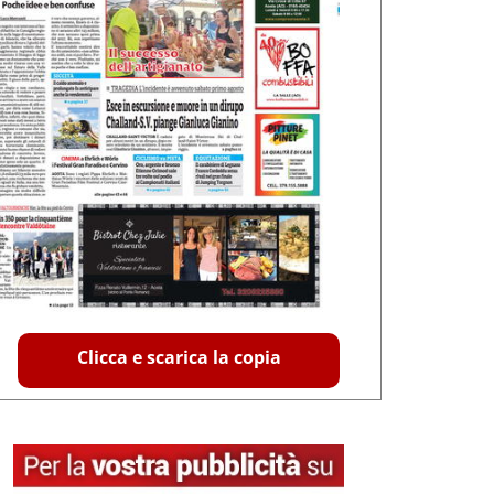
Clicca e scarica la copia