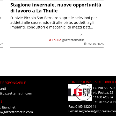
Stagione invernale, nuove opportunità
di lavoro a La Thuile
a
Funivie Piccolo San Bernardo apre le selezioni per
addetti alle casse, addetti alle piste, addetti agli
impianti, conduttori e meccanici di mezzi batt...
di
La Thuile
gazzettamatin
026
il 05/08/2026
CONCESSIONARIA DI PUBBLIC
E RESPONSABILE
LG PRESSE S.R.
anti
via Festaz, 52
i@gazzettamatin.com
11100 AOSTA
NE
Tel: 0165.2317
Fax: 0165.1820141
o Bianchet
E-mail
segreteria@lgpresse.co
t@gazzettamatin.com