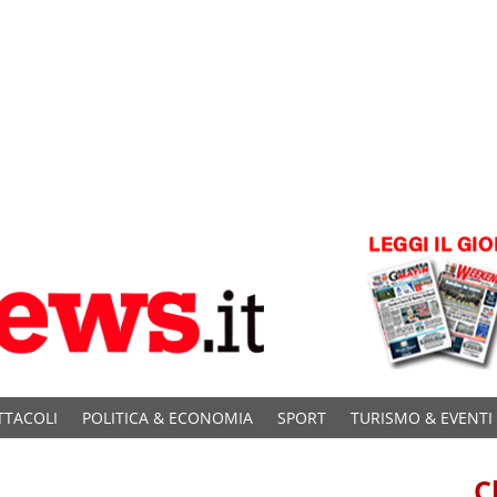
TTACOLI
POLITICA & ECONOMIA
SPORT
TURISMO & EVENTI
C