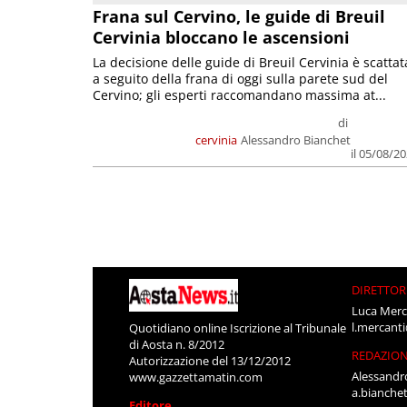
Frana sul Cervino, le guide di Breuil
Cervinia bloccano le ascensioni
La decisione delle guide di Breuil Cervinia è scattat
a seguito della frana di oggi sulla parete sud del
Cervino; gli esperti raccomandano massima at...
di
cervinia
Alessandro Bianchet
il 05/08/2
DIRETTOR
Luca Merc
l.mercant
Quotidiano online Iscrizione al Tribunale
di Aosta n. 8/2012
REDAZIO
Autorizzazione del 13/12/2012
Alessandr
www.gazzettamatin.com
a.bianche
Editore