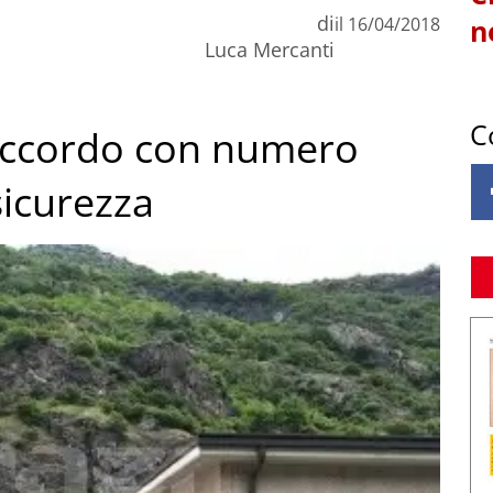
di
il
16/04/2018
n
Luca Mercanti
C
accordo con numero
sicurezza